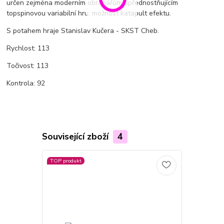
určen zejména moderním obranářům upřednostňujícím
topspinovou variabilní hru; možnost katapult efektu.
S potahem hraje Stanislav Kučera - SKST Cheb.
Rychlost: 113
Točivost: 113
Kontrola: 92
Související zboží
4
TOP produkt