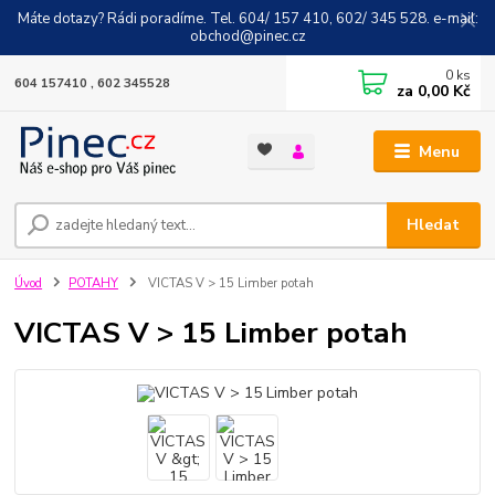
Máte dotazy? Rádi poradíme. Tel. 604/ 157 410, 602/ 345 528. e-mail:
obchod@pinec.cz
0
ks
604 157410 , 602 345528
za
0,00 Kč
Menu
Hledat
Úvod
POTAHY
VICTAS V > 15 Limber potah
VICTAS V > 15 Limber potah