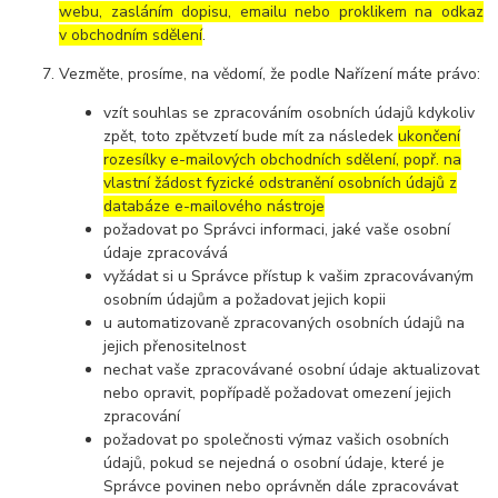
webu, zasláním dopisu, emailu nebo proklikem na odkaz
v obchodním sdělení
.
Vezměte, prosíme, na vědomí, že podle Nařízení máte právo:
vzít souhlas se zpracováním osobních údajů kdykoliv
zpět, toto zpětvzetí bude mít za následek
ukončení
rozesílky e-mailových obchodních sdělení, popř. na
vlastní žádost fyzické odstranění osobních údajů z
databáze e-mailového nástroje
požadovat po Správci informaci, jaké vaše osobní
údaje zpracovává
vyžádat si u Správce přístup k vašim zpracovávaným
osobním údajům a požadovat jejich kopii
u automatizovaně zpracovaných osobních údajů na
jejich přenositelnost
nechat vaše zpracovávané osobní údaje aktualizovat
nebo opravit, popřípadě požadovat omezení jejich
zpracování
požadovat po společnosti výmaz vašich osobních
údajů, pokud se nejedná o osobní údaje, které je
Správce povinen nebo oprávněn dále zpracovávat