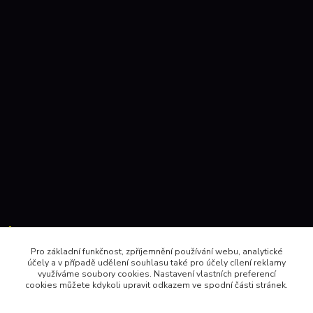
Kontakty:
Pro základní funkčnost, zpříjemnění používání webu, analytické
účely a v případě udělení souhlasu také pro účely cílení reklamy
604 157410 , 602 345528
využíváme soubory cookies. Nastavení vlastních preferencí
cookies můžete kdykoli upravit odkazem ve spodní části stránek.
obchod@pinec.cz