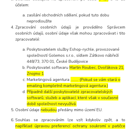
účelem:
zasílání obchodních sdělení, pokud tuto dobu
neprodloužíte
Zpracování osobních údajů je prováděno Správcem
osobních údajů, osobní údaje však mohou zpracovávat i tito
zpracovatelé:
Poskytovatelem služby Eshop-rychle, provozované
společností Golemos s.r.o., sídlem Zátkovo nábřeží
448/73, 370 01, České Budějovice
Poskytovatel softwaru
Martin Roubec, Dvořákova 21,
Znojmo 1
Marketingová agentura
……… (Pokud se vám stará o
emailing kompletně marketingová agentura.)
Případně další poskytovatelé zpracovatelských
softwarů, služeb a aplikací, které však v současné
době společnost nevyužívá.
Osobní údaje
nebudou
předány mimo území EU.
Souhlas se zpracováním lze vzít kdykoliv zpět, a to
například úpravou preferencí ochrany soukromí v patičce