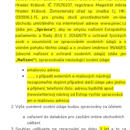
Hradec Králové, IČ 73576107, registrace Magistrát města
Hradec Králové, Živnostenský úřad sp. značka č.j. HK-
030936.1-FL pro prodej zboží prostřednictvím on-line
obchodu umístěného na internetové adrese www.pinec.cz
(dále jen
„Správce“
), aby ve smyslu nařízení Evropského
parlamentu a Rady (EU) č. 2016/679 o ochraně fyzických
osob v souvislosti se zpracováním osobních údajů a o
volném pohybu těchto údajů a o zrušení směrnice 95/46/ES
(obecné nařízení o ochraně osobních údajů) (dále jen
„Nařízení“
), zpracovával/a následující osobní údaje:
emailovou adresu
……… v případě externích e-mailových nástrojů
nezapomeňte doplnit případné další údaje jako jméno
a příjmení; telefonní číslo; adresu bydliště apod.
(newsletterový nástroj od Eshop-rychle zpracovává
jen e-mailovou adresu)
Výše uvedené osobní údaje budou zpracovány za účelem:
zařazení do databáze pro zasílání online obchodních
sdělení.
Souhlas udělujete na zpracování po dobu
3 let
a to za