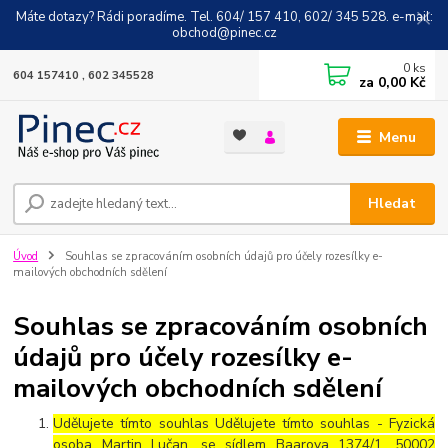
Máte dotazy? Rádi poradíme. Tel. 604/ 157 410, 602/ 345 528. e-mail:
obchod@pinec.cz
0
ks
604 157410 , 602 345528
za
0,00 Kč
Menu
Hledat
Úvod
Souhlas se zpracováním osobních údajů pro účely rozesílky e-
mailových obchodních sdělení
Souhlas se zpracováním osobních
údajů pro účely rozesílky e-
mailových obchodních sdělení
Udělujete tímto souhlas Udělujete tímto souhlas - Fyzická
osoba Martin Lučan, se sídlem Baarova 1374/1, 50002