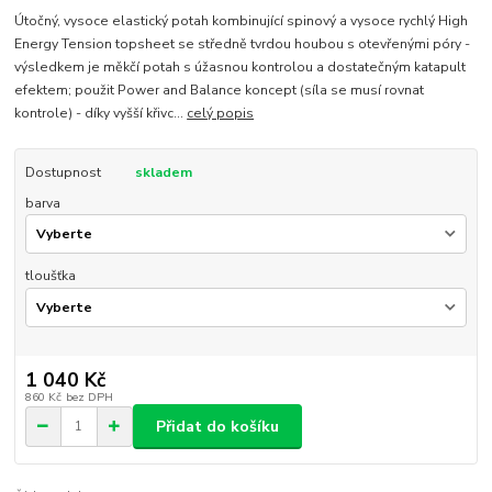
Útočný, vysoce elastický potah kombinující spinový a vysoce rychlý High
Energy Tension topsheet se středně tvrdou houbou s otevřenými póry -
výsledkem je měkčí potah s úžasnou kontrolou a dostatečným katapult
efektem; použit Power and Balance koncept (síla se musí rovnat
kontrole) - díky vyšší křivc...
celý popis
Dostupnost
skladem
barva
tloušťka
1 040 Kč
860 Kč
bez DPH
Přidat do košíku