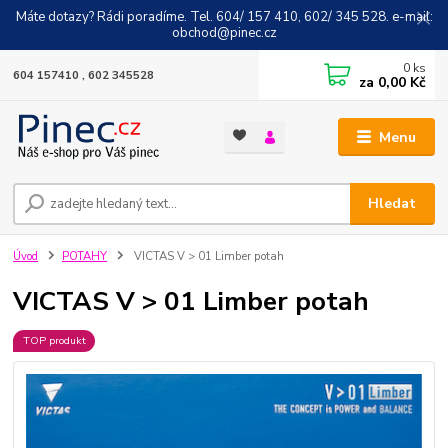
Máte dotazy? Rádi poradíme. Tel. 604/ 157 410, 602/ 345 528. e-mail:
obchod@pinec.cz
0
ks
604 157410 , 602 345528
za
0,00 Kč
Menu
Hledat
Úvod
POTAHY
VICTAS V > 01 Limber potah
VICTAS V > 01 Limber potah
TOP produkt