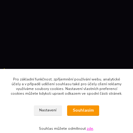
Kontakty:
Pro základní funkčnost, zpříjemnění používání webu, analytické
účely a v případě udělení souhlasu také pro účely cílení reklamy
604 157410 , 602 345528
využíváme soubory cookies. Nastavení vlastních preferencí
cookies můžete kdykoli upravit odkazem ve spodní části stránek.
obchod@pinec.cz
Souhlasím
Nastavení
Souhlas můžete odmítnout
zde
.
Vytvořeno na
Eshop-rychle.cz