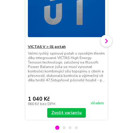
VICTAS V > 01 potah
Velmi rychlý, spinový potah s vysokým třením
VICTAS VS >
díky integrované VICTAS High Energy
Útočný, vyso
Tension technologii; založený na filosofii
spinový a vy
Power Balance (síla se musí vyrovnat
topsheet se
kontrole) kombinující sílu topspinu s citem a
otevřenými p
přesností; dokonalá kontrola a výjimečný cit
s úžasnou ko
díky tvrdší 47,5stupňové pórovité houbě - p...
efektem; v p
Limber je pom
Použ...
1 040 Kč
1 000 Kč
skladem
860 Kč
bez DPH
826 Kč
bez 
Zvolit variantu