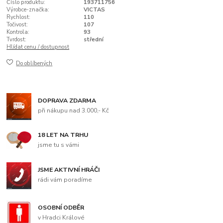
Číslo produktu:
193711756
Výrobce-značka:
VICTAS
Rychlost:
110
Točivost:
107
Kontrola:
93
Tvrdost:
střední
Hlídat cenu / dostupnost
Do oblíbených
DOPRAVA ZDARMA
při nákupu nad 3.000,- Kč
18 LET NA TRHU
jsme tu s vámi
JSME AKTIVNÍ HRÁČI
rádi vám poradíme
OSOBNÍ ODBĚR
v Hradci Králové