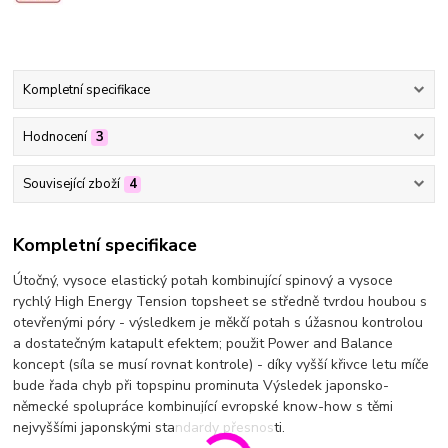
Kompletní specifikace
Hodnocení
3
Související zboží
4
Kompletní specifikace
Útočný, vysoce elastický potah kombinující spinový a vysoce
rychlý High Energy Tension topsheet se středně tvrdou houbou s
otevřenými póry - výsledkem je měkčí potah s úžasnou kontrolou
a dostatečným katapult efektem; použit Power and Balance
koncept (síla se musí rovnat kontrole) - díky vyšší křivce letu míče
bude řada chyb při topspinu prominuta Výsledek japonsko-
německé spolupráce kombinující evropské know-how s těmi
nejvyššími japonskými standardy přesnosti.