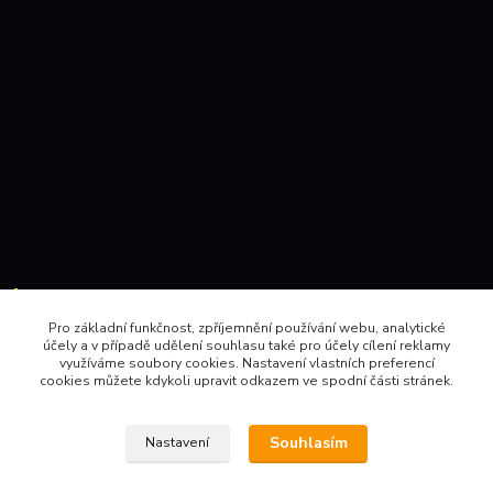
Kontakty:
Pro základní funkčnost, zpříjemnění používání webu, analytické
účely a v případě udělení souhlasu také pro účely cílení reklamy
604 157410 , 602 345528
využíváme soubory cookies. Nastavení vlastních preferencí
cookies můžete kdykoli upravit odkazem ve spodní části stránek.
obchod@pinec.cz
Souhlasím
Nastavení