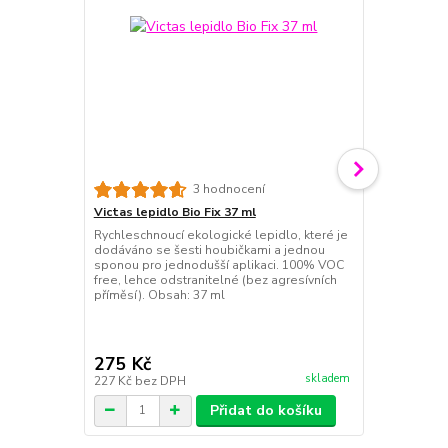
VICTAS V > 
3 hodnocení
Velmi rychlý
Victas lepidlo Bio Fix 37 ml
díky integro
Rychleschnoucí ekologické lepidlo, které je
Tension techn
dodáváno se šesti houbičkami a jednou
Power Balanc
sponou pro jednodušší aplikaci. 100% VOC
kontrole) kom
free, lehce odstranitelné (bez agresívních
přesností; d
příměsí). Obsah: 37 ml
díky tvrdší 4
275 Kč
1 040 Kč
skladem
227 Kč
bez DPH
860 Kč
bez 
Přidat do košíku