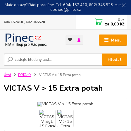
Máte dotazy? Rádi poradíme. Tel. 604/ 157 410, 602/ 345 528. e-mail:
obchod@pinec.cz
0
ks
604 157410 , 602 345528
za
0,00 Kč
Menu
Hledat
Úvod
POTAHY
VICTAS V > 15 Extra potah
VICTAS V > 15 Extra potah