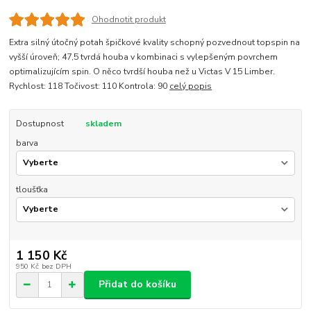
Ohodnotit produkt
Extra silný útočný potah špičkové kvality schopný pozvednout topspin na
vyšší úroveň; 47,5 tvrdá houba v kombinaci s vylepšeným povrchem
optimalizujícím spin. O něco tvrdší houba než u Victas V 15 Limber.
Rychlost: 118 Točivost: 110 Kontrola: 90
celý popis
Dostupnost
skladem
barva
tloušťka
1 150 Kč
950 Kč
bez DPH
Přidat do košíku