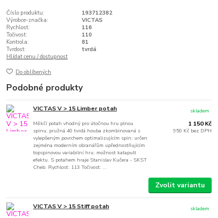
Číslo produktu:
193712382
Výrobce-značka:
VICTAS
Rychlost:
116
Točivost:
110
Kontrola:
81
Tvrdost:
tvrdá
Hlídat cenu / dostupnost
Do oblíbených
Podobné produkty
VICTAS V > 15 Limber potah
skladem
Měkčí potah vhodný pro útočnou hru plnou
1 150 Kč
spinu; pružná 40 tvrdá houba zkombinovaná s
950 Kč
bez DPH
vylepšeným povrchem optimalizujícím spin; určen
zejména moderním obranářům upřednostňujícím
topspinovou variabilní hru; možnost katapult
efektu. S potahem hraje Stanislav Kučera - SKST
Cheb. Rychlost: 113 Točivost: ...
Zvolit variantu
VICTAS V > 15 Stiff potah
skladem