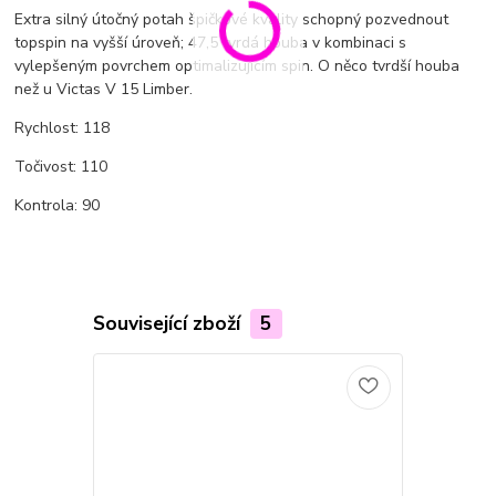
Extra silný útočný potah špičkové kvality schopný pozvednout
topspin na vyšší úroveň; 47,5 tvrdá houba v kombinaci s
vylepšeným povrchem optimalizujícím spin. O něco tvrdší houba
než u Victas V 15 Limber.
Rychlost: 118
Točivost: 110
Kontrola: 90
Související zboží
5