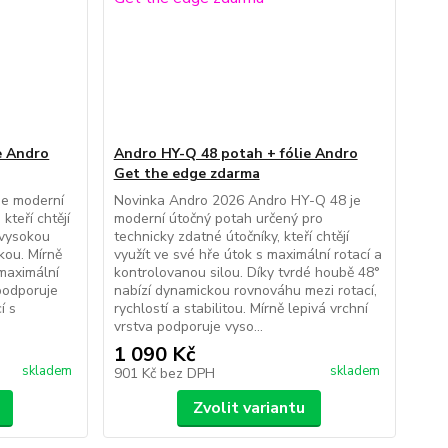
e Andro
Andro HY-Q 48 potah + fólie Andro
Get the edge zdarma
je moderní
Novinka Andro 2026 Andro HY-Q 48 je
kteří chtějí
moderní útočný potah určený pro
 vysokou
technicky zdatné útočníky, kteří chtějí
kou. Mírně
využít ve své hře útok s maximální rotací a
 maximální
kontrolovanou silou. Díky tvrdé houbě 48°
podporuje
nabízí dynamickou rovnováhu mezi rotací,
í s
rychlostí a stabilitou. Mírně lepivá vrchní
vrstva podporuje vyso...
1 090 Kč
skladem
skladem
901 Kč
bez DPH
Zvolit variantu