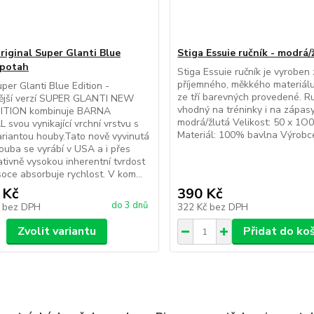
riginal Super Glanti Blue
Stiga Essuie ručník - modrá/
 potah
Stiga Essuie ručník je vyroben 
příjemného, měkkého materiálu
per Glanti Blue Edition -
ze tří barevných provedené. Ru
vější verzí SUPER GLANTI NEW
vhodný na tréninky i na zápasy
ITION kombinuje BARNA
modrá/žlutá Velikost: 50 x 1O
 svou vynikající vrchní vrstvu s
Materiál: 100% bavlna Výrobc
riantou houby.Tato nově vyvinutá
houba se vyrábí v USA a i přes
ativně vysokou inherentní tvrdost
soce absorbuje rychlost. V kom...
 Kč
390 Kč
do 3 dnů
č
bez DPH
322 Kč
bez DPH
Zvolit variantu
Přidat do ko