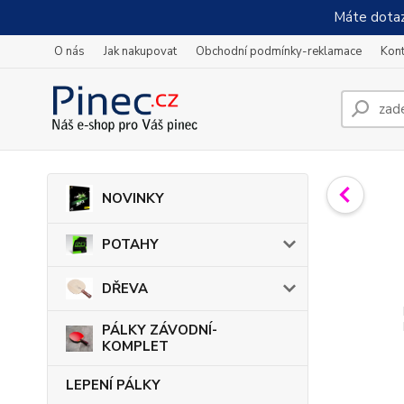
Máte dotaz
O nás
Jak nakupovat
Obchodní podmínky-reklamace
Kont
NOVINKY
POTAHY
DŘEVA
PÁLKY ZÁVODNÍ-
KOMPLET
LEPENÍ PÁLKY