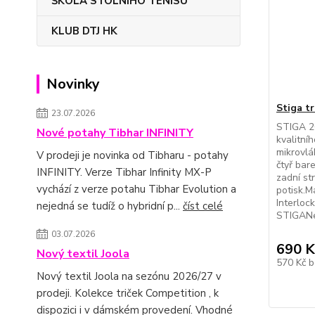
ŠKOLA STOLNÍHO TENISU
KLUB DTJ HK
Novinky
Stiga t
23.07.2026
STIGA 20
Nové potahy Tibhar INFINITY
kvalitní
mikrovlá
V prodeji je novinka od Tibharu - potahy
čtyř bar
INFINITY. Verze Tibhar Infinity MX-P
zadní st
vychází z verze potahu Tibhar Evolution a
potisk.M
Interloc
nejedná se tudíž o hybridní p...
číst celé
STIGANes
03.07.2026
690 K
Nový textil Joola
570 Kč
b
Nový textil Joola na sezónu 2026/27 v
prodeji. Kolekce triček Competition , k
dispozici i v dámském provedení. Vhodné