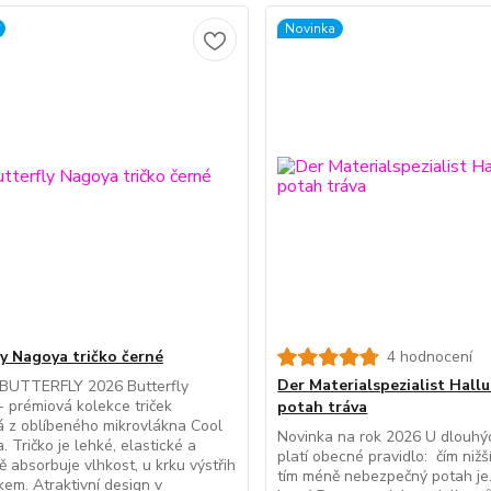
Novinka
ly Nagoya tričko černé
4 hodnocení
Der Materialspezialist Hall
 BUTTERFLY 2026 Butterfly
 prémiová kolekce triček
potah tráva
 z oblíbeného mikrovlákna Cool
Novinka na rok 2026 U dlouhý
. Tričko je lehké, elastické a
platí obecné pravidlo: čím nižší
ě absorbuje vlhkost, u krku výstřih
tím méně nebezpečný potah je. 
čkem. Atraktivní design v