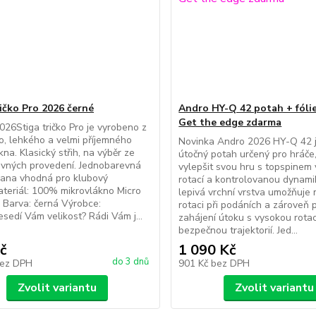
ričko Pro 2026 černé
Andro HY-Q 42 potah + fóli
Get the edge zdarma
26Stiga tričko Pro je vyrobeno z
ho, lehkého a velmi příjemného
Novinka Andro 2026 HY-Q 42 
kna. Klasický střih, na výběr ze
útočný potah určený pro hráče, 
evných provedení. Jednobarevná
vylepšit svou hru s topspinem
rana vhodná pro klubový
rotací a kontrolovanou dynami
ateriál: 100% mikrovlákno Micro
lepivá vrchní vrstva umožňuje
k Barva: černá Výrobce:
rotaci při podáních a zároveň 
edí Vám velikost? Rádi Vám j...
zahájení útoku s vysokou rotac
bezpečnou trajektorií. Jed...
č
1 090 Kč
do 3 dnů
ez DPH
901 Kč
bez DPH
Zvolit variantu
Zvolit variantu