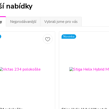
ší nabídky
y
Nejprodávanější
Vybrali jsme pro vás
Novinka