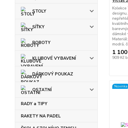
Victas 
Kolekce 
STOLY
designu,
nepřehlé
kvalitníh
SÍŤKY
barevnýc
dámské v
Materiál
ROBOTY
modrá,
1 100
909 Kč
b
KLUBOVÉ VYBAVENÍ
DÁRKOVÝ POUKAZ
Novinka
OSTATNÍ
RADY a TIPY
RAKETY NA PADEL