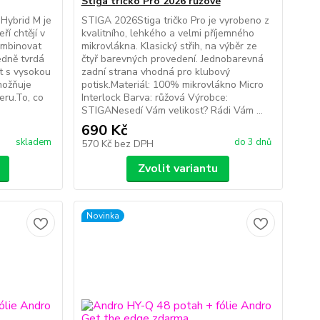
Stiga tričko Pro 2026 růžové
Hybrid M je
STIGA 2026Stiga tričko Pro je vyrobeno z
ří chtějí v
kvalitního, lehkého a velmi příjemného
ombinovat
mikrovlákna. Klasický střih, na výběr ze
ředně tvrdá
čtyř barevných provedení. Jednobarevná
t s vysokou
zadní strana vhodná pro klubový
možňuje
potisk.Materiál: 100% mikrovlákno Micro
eru.To, co
Interlock Barva: růžová Výrobce:
STIGANesedí Vám velikost? Rádi Vám ...
690 Kč
skladem
do 3 dnů
570 Kč
bez DPH
Zvolit variantu
Novinka