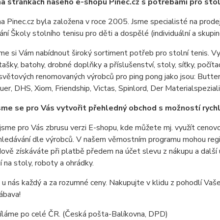
na stránkách našeho e-shopu Pinec.cz s potřebami pro stoln
a Pinec.cz byla založena v roce 2005. Jsme specialisté na prodej
ní Školy stolního tenisu pro děti a dospělé (individuální a skupin
e si Vám nabídnout široký sortiment potřeb pro stolní tenis. Vybí
tašky, batohy, drobné doplňky a příslušenství, stoly, síťky, počít
světových renomovaných výrobců pro ping pong jako jsou: Butterfly
er, DHS, Xiom, Friendship, Victas, Spinlord, Der Materialspezialis
jsme se pro Vás vytvořit přehledný obchod s možností rychl
i jsme pro Vás zbrusu verzi E-shopu, kde můžete mj. využít cenovo
hledávání dle výrobců. V našem věrnostním programu mohou regist
ově získáváte při platbě předem na účet slevu z nákupu a další
í na stoly, roboty a ohrádky.
 u nás každý a za rozumné ceny. Nakupujte v klidu z pohodlí Va
zábava!
síláme po celé ČR. (Česká pošta-Balíkovna, DPD)