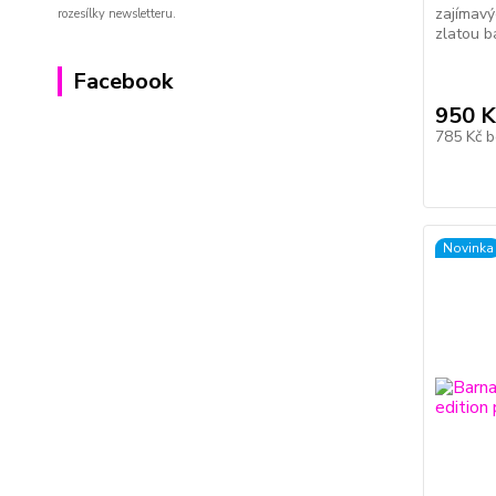
zajímavý
rozesílky newsletteru.
zlatou b
Facebook
950 K
785 Kč
b
Novinka