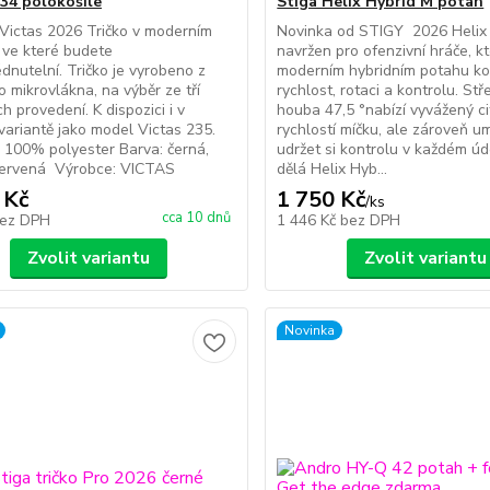
234 polokošile
Stiga Helix Hybrid M potah
Victas 2026 Tričko v moderním
Novinka od STIGY 2026 Helix 
 ve které budete
navržen pro ofenzivní hráče, kte
dnutelní. Tričko je vyrobeno z
moderním hybridním potahu k
o mikrovlákna, na výběr ze tří
rychlost, rotaci a kontrolu. St
h provedení. K dispozici i v
houba 47,5 °nabízí vyvážený ci
ariantě jako model Victas 235.
rychlostí míčku, ale zároveň u
: 100% polyester Barva: černá,
udržet si kontrolu v každém úd
 červená Výrobce: VICTAS
dělá Helix Hyb...
 Kč
1 750 Kč
/
ks
cca 10 dnů
ez DPH
1 446 Kč
bez DPH
Zvolit variantu
Zvolit variantu
Novinka