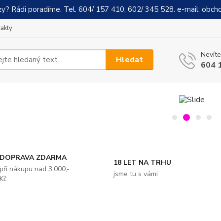
y? Rádi poradíme. Tel. 604/ 157 410, 602/ 345 528. e-mail: obch
akty
Nevíte
Hledat
604 
DOPRAVA ZDARMA
18 LET NA TRHU
při nákupu nad 3.000,-
jsme tu s vámi
Kč