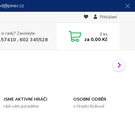
od@pinec.cz
Přihlášení
 si rady? Zavolejte.
0
ks
za
0,00 Kč
157410 , 602 345528
JSME AKTIVNÍ HRÁČI
OSOBNÍ ODBĚR
rádi vám poradíme
v Hradci Králové