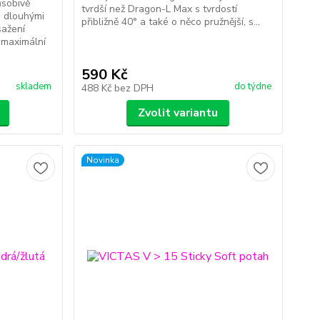
ůsobivě
tvrdší než Dragon-L Max s tvrdostí
 dlouhými
přibližně 40° a také o něco pružnější, s...
sažení
 maximální
590 Kč
skladem
do týdne
488 Kč
bez DPH
Zvolit variantu
Novinka