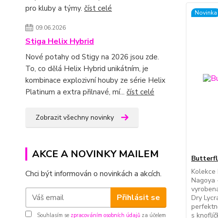
pro kluby a týmy.
číst celé
Novinka
09.06.2026
Stiga Helix Hybrid
Nové potahy od Stigy na 2026 jsou zde.
To, co dělá Helix Hybrid unikátním, je
kombinace explozivní houby ze série Helix
Platinum a extra přilnavé, mí...
číst celé
Zobrazit všechny novinky
AKCE A NOVINKY MAILEM
Butterf
Kolekce
Chci být informován o novinkách a akcích.
Nagoya -
vyrobená
Přihlásit se
Dry Lycra
perfektn
s knoflí
Souhlasím se
zpracováním osobních údajů
za účelem