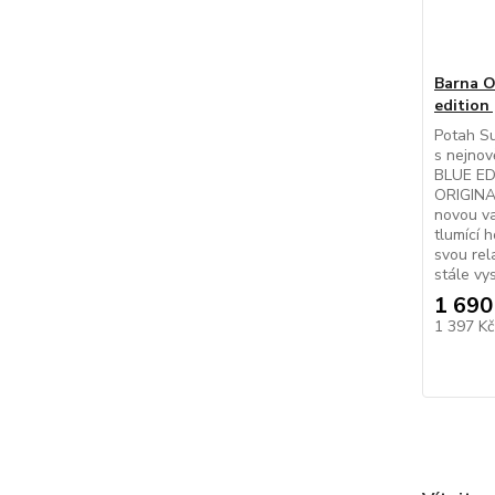
Barna O
edition
Potah Su
s nejno
BLUE ED
ORIGINAL
novou va
tlumící 
svou rel
stále vy
1 690
1 397 K