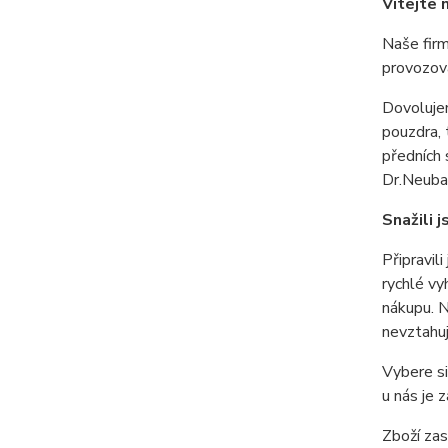
Vítejte 
Naše firm
provozová
Dovolujem
pouzdra, 
předních 
Dr.Neubau
Snažili 
Připravil
rychlé vy
nákupu. N
nevztahuj
Vybere si
u nás je 
Zboží za