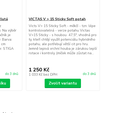
žlutá
VICTAS V > 15 Sticky Soft potah
z
Victs V> 15 Sticky Soft - měkčí - tzn. lépe
. Na výběr
kontrolovatelná - verze potahu Victas
čník je
V>15 Sticky - s houbou 47,5°, vhodná pro
. Barva:
ty, kteří chtějí využít potenciálu hybridního
0 cm
potahu, ale potřebují větší cit pro hru.
e: STIGA
Jemně lepivá vrchní houba je zárukou lepší
rotace i kontroly (míček může zůstat na...
1 250 Kč
do 3 dnů
do 3 dnů
1 033 Kč
bez DPH
šíku
Zvolit variantu