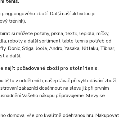
í tenis.
 pingpongového zboží. Další naší aktivitou je
ový trénink).
rat si můžete potahy, prkna, textil, lepidla, míčky,
adla, roboty a další sortiment table tennis potřeb od
, Donic, Stiga, Joola, Andro, Yasaka, Nittaku, Tibhar,
t a další.
e najít požadované zboží pro stolní tenis.
u lištu v odděleních, našeptávač při vyhledávání zboží,
rovaní zákazníci dosáhnout na slevu již při prvním
 usnadnění Vašeho nákupu připravujeme. Slevy se
šeho domova, vše pro kvalitně odehranou hru. Nakupovat