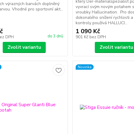
který Der-materialspezialist p
ch výrazných barvách doplněný
vyvrací svým novým potahem s
arvou. Vhodné pro sportovní akt...
vroubky Hallucination. Pro do
dokonalého snížení rychlosti a
kontroly používá HALLUCI...
č
1 090 Kč
do 3 dnů
ez DPH
901 Kč
bez DPH
Zvolit variantu
Zvolit variantu
Novinka