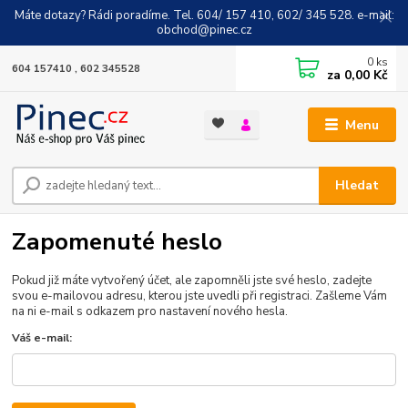
Máte dotazy? Rádi poradíme. Tel. 604/ 157 410, 602/ 345 528. e-mail:
obchod@pinec.cz
0
ks
604 157410 , 602 345528
za
0,00 Kč
Menu
Hledat
Zapomenuté heslo
Pokud již máte vytvořený účet, ale zapomněli jste své heslo, zadejte
svou e-mailovou adresu, kterou jste uvedli při registraci. Zašleme Vám
na ni e-mail s odkazem pro nastavení nového hesla.
Váš e-mail: