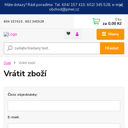
Máte dotazy? Rádi poradíme. Tel. 604/ 157 410, 602/ 345 528. e-mail:
obchod@pinec.cz
0
ks
604 157410 , 602 345528
za
0,00 Kč
Menu
Hledat
Úvod
Vrátit zboží
Vrátit zboží
Číslo objednávky:
E-mail: