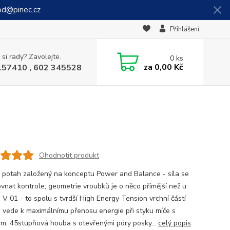
od@pinec.cz
Přihlášení
 si rady? Zavolejte.
0
ks
za
0,00 Kč
157410 , 602 345528
Ohodnotit produkt
 potah založený na konceptu Power and Balance - síla se
ovnat kontrole; geometrie vroubků je o něco přímější než u
 V 01 - to spolu s tvrdší High Energy Tension vrchní částí
 vede k maximálnímu přenosu energie při styku míče s
m; 45stupňová houba s otevřenými póry posky...
celý popis