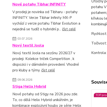
Útočný po
Nové potahy Tibhar INFINITY
potahu V 
V prodeji je novinka od Tibharu - potahy
potahem;
INFINITY. Verze Tibhar Infinity MX-P
křivkou l
vychází z verze potahu Tibhar Evolution a
kombinují
nejedná se tudíž o hybridní p...
číst celé
Rychlost
03.07.2026
Točivost
Nový textil Joola
Kontrola:
Nový textil Joola na sezónu 2026/27 v
prodeji. Kolekce triček Competition , k
dispozici i v dámském provedení. Vhodné
pro kluby a týmy.
číst celé
09.06.2026
Souvise
Stiga Helix Hybrid
Nové potahy od Stigy na 2026 jsou zde.
TOP pro
To, co dělá Helix Hybrid unikátním, je
kombinace explozivní houby ze série Helix