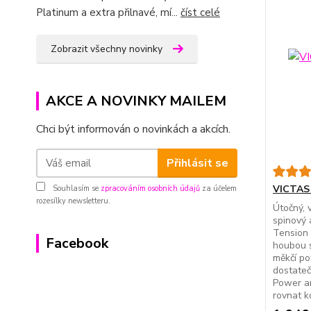
Platinum a extra přilnavé, mí...
číst celé
Zobrazit všechny novinky
AKCE A NOVINKY MAILEM
Chci být informován o novinkách a akcích.
Přihlásit se
VICTAS 
Souhlasím se
zpracováním osobních údajů
za účelem
rozesílky newsletteru.
Útočný, 
spinový 
Tension 
Facebook
houbou s
měkčí po
dostateč
Power an
rovnat ko