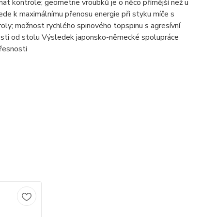
at kontrole; geometrie vroubků je o něco přímější než u
vede k maximálnímu přenosu energie při styku míče s
ly; možnost rychlého spinového topspinu s agresívní
nosti od stolu Výsledek japonsko-německé spolupráce
řesnosti