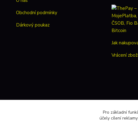
O nás
Obchodní podmínky
Dárkový poukaz
Jak nakupov
Vrácení zbož
Pro základní funk
účely cílení reklam