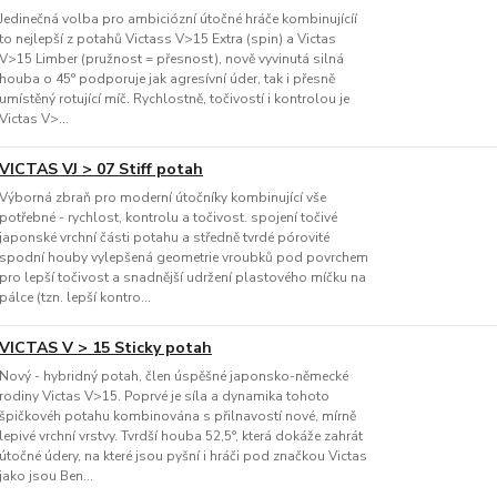
Jedinečná volba pro ambiciózní útočné hráče kombinujícíí
to nejlepší z potahů Victass V>15 Extra (spin) a Victas
V>15 Limber (pružnost = přesnost), nově vyvinutá silná
houba o 45° podporuje jak agresívní úder, tak i přesně
umístěný rotující míč. Rychlostně, točivostí i kontrolou je
Victas V>...
VICTAS VJ > 07 Stiff potah
Výborná zbraň pro moderní útočníky kombinující vše
potřebné - rychlost, kontrolu a točivost. spojení točivé
japonské vrchní části potahu a středně tvrdé pórovité
spodní houby vylepšená geometrie vroubků pod povrchem
pro lepší točivost a snadnější udržení plastového míčku na
pálce (tzn. lepší kontro...
VICTAS V > 15 Sticky potah
Nový - hybridný potah, člen úspěšné japonsko-německé
rodiny Victas V>15. Poprvé je síla a dynamika tohoto
špičkovéh potahu kombinována s přilnavostí nové, mírně
lepivé vrchní vrstvy. Tvrdší houba 52,5°, která dokáže zahrát
útočné údery, na které jsou pyšní i hráči pod značkou Victas
jako jsou Ben...