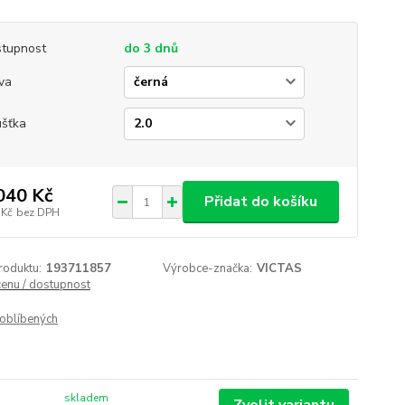
tupnost
do 3 dnů
va
ušťka
040 Kč
Přidat do košíku
 Kč
bez DPH
roduktu:
193711857
Výrobce-značka:
VICTAS
cenu / dostupnost
oblíbených
skladem