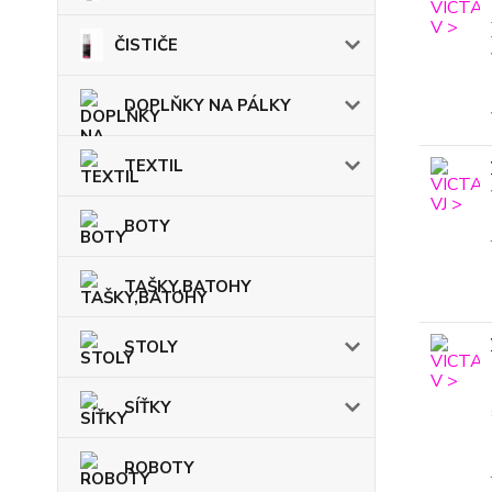
ČISTIČE
DOPLŇKY NA PÁLKY
TEXTIL
BOTY
TAŠKY,BATOHY
STOLY
SÍŤKY
ROBOTY