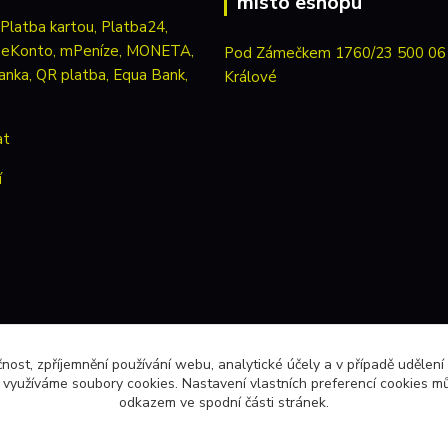
místo eshopu
Pod Zámečkem 1760/23 500 06
Králové
at
í
čnost, zpříjemnění používání webu, analytické účely a v případě udělení
y využíváme soubory cookies. Nastavení vlastních preferencí cookies mů
odkazem ve spodní části stránek.