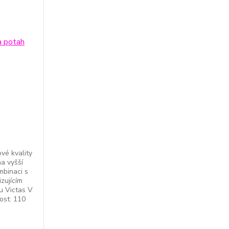
ové kvality
a vyšší
mbinaci s
zujícím
u Victas V
ost: 110