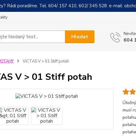
y? Rádi poradíme. Tel. 604/ 157 410, 602/ 345 528. e-mail: obch
akty
Nevíte
Hledat
604 
POTAHY
VICTAS V > 01 Stiff potah
AS V > 01 Stiff potah
Útočný
musí r
potahu
potahu
potahe