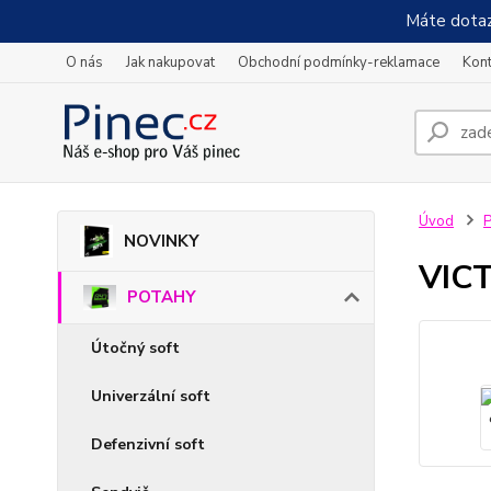
Máte dotaz
O nás
Jak nakupovat
Obchodní podmínky-reklamace
Kont
Úvod
NOVINKY
VICT
POTAHY
Útočný soft
Univerzální soft
Defenzivní soft