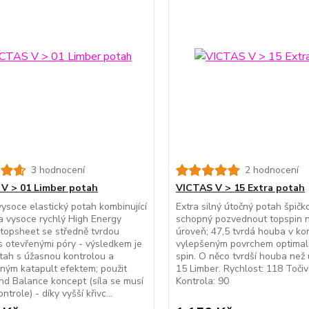
3 hodnocení
2 hodnocení
V > 01 Limber potah
VICTAS V > 15 Extra potah
vysoce elastický potah kombinující
Extra silný útočný potah špičk
a vysoce rychlý High Energy
schopný pozvednout topspin n
topsheet se středně tvrdou
úroveň; 47,5 tvrdá houba v ko
 otevřenými póry - výsledkem je
vylepšeným povrchem optimali
tah s úžasnou kontrolou a
spin. O něco tvrdší houba než 
ným katapult efektem; použit
15 Limber. Rychlost: 118 Točiv
d Balance koncept (síla se musí
Kontrola: 90
ntrole) - díky vyšší křivc...