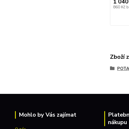
1 040
860 Kč
b
Zboží 
POT
Mohlo by Vás zajímat
Platebn
nákupu