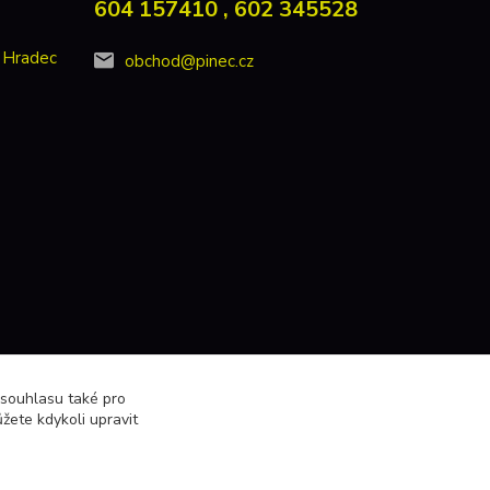
604 157410 , 602 345528
 Hradec
obchod@pinec.cz
 souhlasu také pro
žete kdykoli upravit