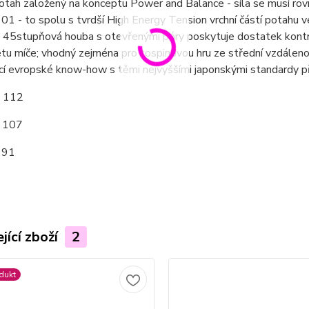
tah založený na konceptu Power and Balance - síla se musí rovn
01 - to spolu s tvrdší High Energy Tension vrchní částí potahu 
 45stupňová houba s otevřenými póry poskytuje dostatek kontro
etu míče; vhodný zejména pro tospinovou hru ze střední vzdále
cí evropské know-how s těmi nejvyššími japonskými standardy p
: 112
: 107
 91
jící zboží
2
dukt