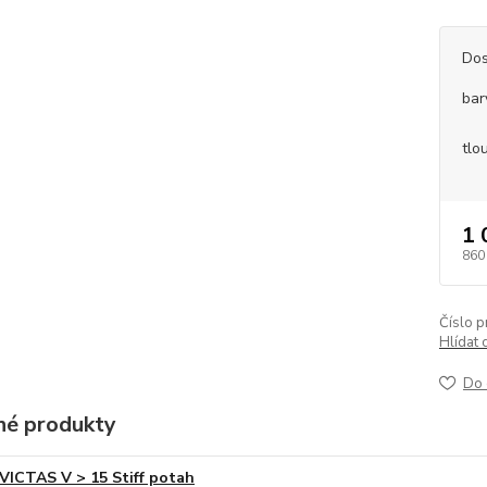
Dos
bar
tlo
1 
860
Číslo p
Hlídat 
Do 
é produkty
VICTAS V > 15 Stiff potah