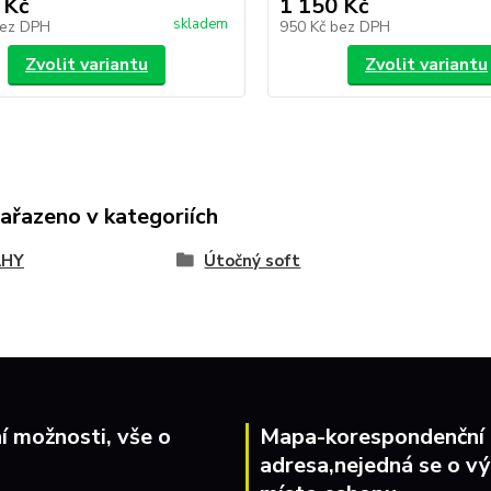
 Kč
1 150 Kč
skladem
ez DPH
950 Kč
bez DPH
Zvolit variantu
Zvolit variantu
zařazeno v kategoriích
AHY
Útočný soft
í možnosti, vše o
Mapa-korespondenční
adresa,nejedná se o vý