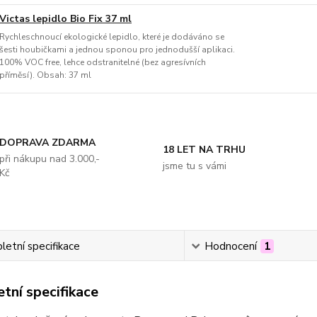
Victas lepidlo Bio Fix 37 ml
Rychleschnoucí ekologické lepidlo, které je dodáváno se
šesti houbičkami a jednou sponou pro jednodušší aplikaci.
100% VOC free, lehce odstranitelné (bez agresívních
příměsí). Obsah: 37 ml
DOPRAVA ZDARMA
18 LET NA TRHU
při nákupu nad 3.000,-
jsme tu s vámi
Kč
etní specifikace
Hodnocení
1
tní specifikace