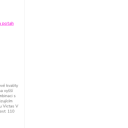
ové kvality
a vyšší
mbinaci s
zujícím
u Victas V
ost: 110