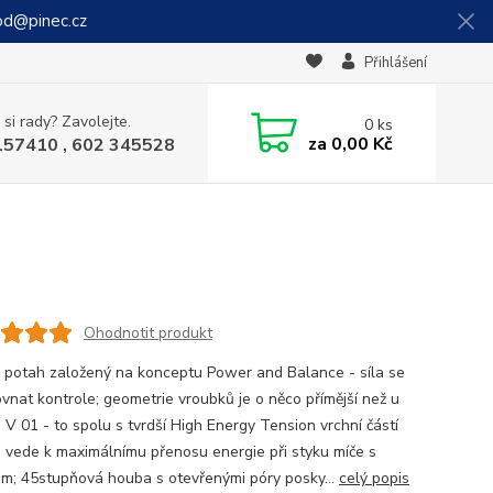
od@pinec.cz
Přihlášení
 si rady? Zavolejte.
0
ks
za
0,00 Kč
157410 , 602 345528
Ohodnotit produkt
 potah založený na konceptu Power and Balance - síla se
ovnat kontrole; geometrie vroubků je o něco přímější než u
 V 01 - to spolu s tvrdší High Energy Tension vrchní částí
 vede k maximálnímu přenosu energie při styku míče s
m; 45stupňová houba s otevřenými póry posky...
celý popis