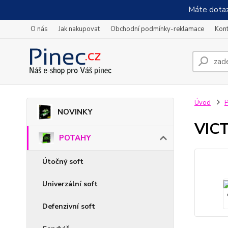
Máte dotaz
O nás
Jak nakupovat
Obchodní podmínky-reklamace
Kont
Úvod
NOVINKY
VICT
POTAHY
Útočný soft
Univerzální soft
Defenzivní soft