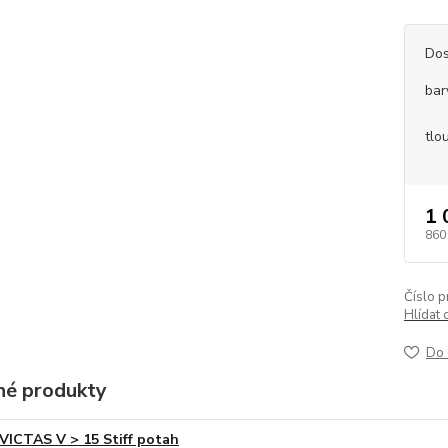
Dos
bar
tlo
1 
860
Číslo p
Hlídat 
Do 
é produkty
VICTAS V > 15 Stiff potah