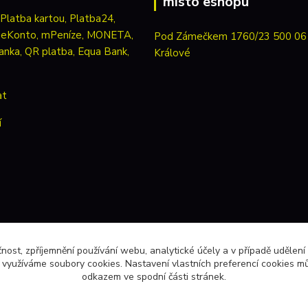
místo eshopu
Pod Zámečkem 1760/23 500 06
Králové
at
í
čnost, zpříjemnění používání webu, analytické účely a v případě udělení
y využíváme soubory cookies. Nastavení vlastních preferencí cookies mů
odkazem ve spodní části stránek.