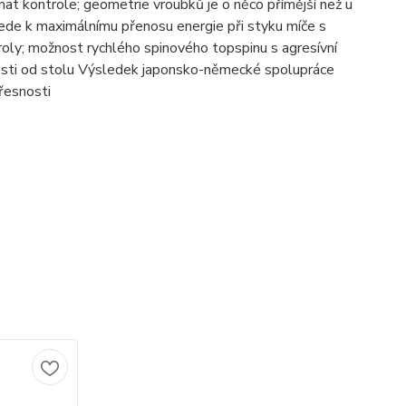
at kontrole; geometrie vroubků je o něco přímější než u
vede k maximálnímu přenosu energie při styku míče s
ly; možnost rychlého spinového topspinu s agresívní
nosti od stolu Výsledek japonsko-německé spolupráce
řesnosti