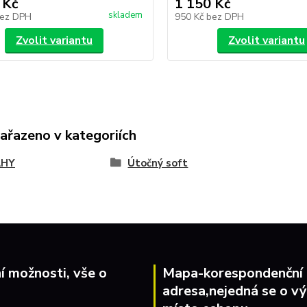
 Kč
1 150 Kč
skladem
ez DPH
950 Kč
bez DPH
Zvolit variantu
Zvolit variantu
zařazeno v kategoriích
AHY
Útočný soft
í možnosti, vše o
Mapa-korespondenční
adresa,nejedná se o vý