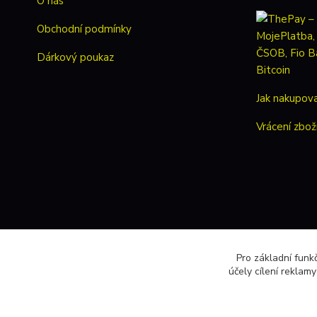
O nás
Obchodní podmínky
Dárkový poukaz
Jak nakupov
Vrácení zbož
Pro základní funk
účely cílení reklam