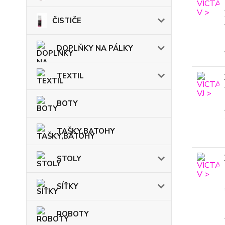
ČISTIČE
DOPLŇKY NA PÁLKY
TEXTIL
BOTY
TAŠKY,BATOHY
STOLY
SÍŤKY
ROBOTY