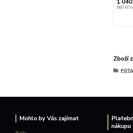
1 040
860 Kč
b
Zboží 
POT
Mohlo by Vás zajímat
Platebn
nákupu