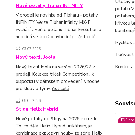
Útočný po
Nové potahy Tibhar INFINITY
potahu V 
V prodeji je novinka od Tibharu - potahy
potahem;
INFINITY. Verze Tibhar Infinity MX-P
křivkou l
vychází z verze potahu Tibhar Evolution a
kombinují
nejedná se tudíž o hybridní p...
číst celé
Rychlost
03.07.2026
Točivost
Nový textil Joola
Kontrola:
Nový textil Joola na sezónu 2026/27 v
prodeji. Kolekce triček Competition , k
dispozici i v dámském provedení. Vhodné
pro kluby a týmy.
číst celé
09.06.2026
Souvise
Stiga Helix Hybrid
Nové potahy od Stigy na 2026 jsou zde.
TOP pro
To, co dělá Helix Hybrid unikátním, je
kombinace explozivní houby ze série Helix