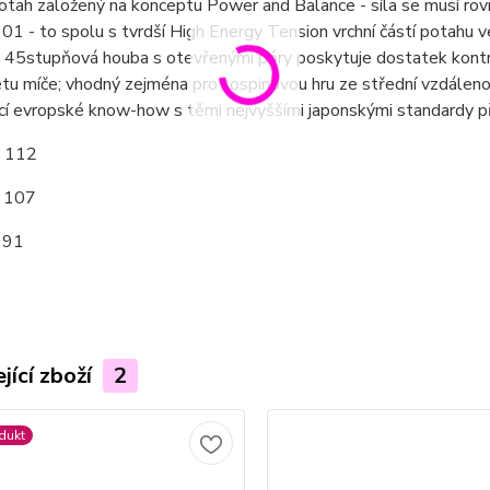
tah založený na konceptu Power and Balance - síla se musí rovn
01 - to spolu s tvrdší High Energy Tension vrchní částí potahu 
 45stupňová houba s otevřenými póry poskytuje dostatek kontro
etu míče; vhodný zejména pro tospinovou hru ze střední vzdále
cí evropské know-how s těmi nejvyššími japonskými standardy p
: 112
: 107
 91
jící zboží
2
dukt