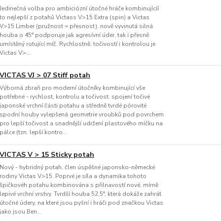
Jedinečná volba pro ambiciózní útočné hráče kombinujícíí
to nejlepší z potahů Victass V>15 Extra (spin) a Victas
V>15 Limber (pružnost = přesnost), nově vyvinutá silná
houba o 45° podporuje jak agresívní úder, tak i přesně
umístěný rotující míč. Rychlostně, točivostí i kontrolou je
Victas V>...
VICTAS VJ > 07 Stiff potah
Výborná zbraň pro moderní útočníky kombinující vše
potřebné - rychlost, kontrolu a točivost. spojení točivé
japonské vrchní části potahu a středně tvrdé pórovité
spodní houby vylepšená geometrie vroubků pod povrchem
pro lepší točivost a snadnější udržení plastového míčku na
pálce (tzn. lepší kontro...
VICTAS V > 15 Sticky potah
Nový - hybridný potah, člen úspěšné japonsko-německé
rodiny Victas V>15. Poprvé je síla a dynamika tohoto
špičkovéh potahu kombinována s přilnavostí nové, mírně
lepivé vrchní vrstvy. Tvrdší houba 52,5°, která dokáže zahrát
útočné údery, na které jsou pyšní i hráči pod značkou Victas
jako jsou Ben...