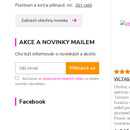
Platinum a extra přilnavé, mí...
číst celé
Zobrazit všechny novinky
AKCE A NOVINKY MAILEM
Chci být informován o novinkách a akcích.
Přihlásit se
VICTAS 
Souhlasím se
zpracováním osobních údajů
za účelem
rozesílky newsletteru.
Útočný, 
spinový 
Tension 
Facebook
houbou s
měkčí po
dostateč
Power an
rovnat ko