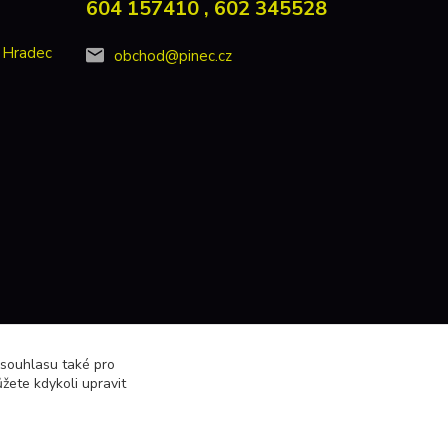
604 157410 , 602 345528
 Hradec
obchod@pinec.cz
 souhlasu také pro
žete kdykoli upravit