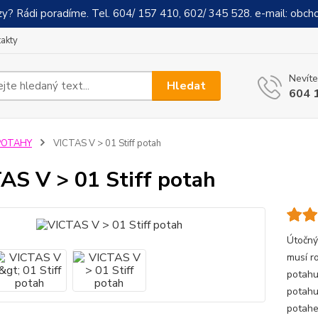
y? Rádi poradíme. Tel. 604/ 157 410, 602/ 345 528. e-mail: obch
akty
Nevíte
Hledat
604 
POTAHY
VICTAS V > 01 Stiff potah
AS V > 01 Stiff potah
Útočný
musí r
potahu
potahu
potahe