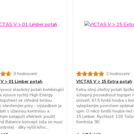
3 hodnocení
2 hodnocení
V > 01 Limber potah
VICTAS V > 15 Extra potah
vysoce elastický potah kombinující
Extra silný útočný potah špičk
a vysoce rychlý High Energy
schopný pozvednout topspin n
topsheet se středně tvrdou
úroveň; 47,5 tvrdá houba v ko
 otevřenými póry - výsledkem je
vylepšeným povrchem optimali
tah s úžasnou kontrolou a
spin. O něco tvrdší houba než 
ným katapult efektem; použit
15 Limber. Rychlost: 118 Točiv
d Balance koncept (síla se musí
Kontrola: 90
ntrole) - díky vyšší křivc...