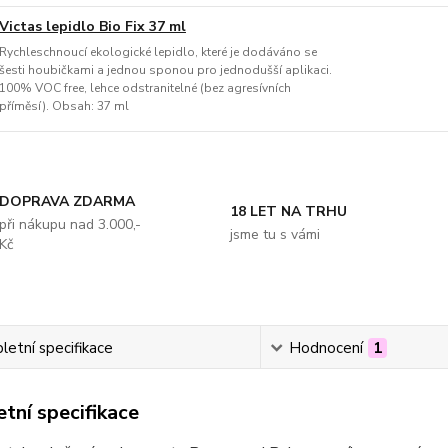
Victas lepidlo Bio Fix 37 ml
Rychleschnoucí ekologické lepidlo, které je dodáváno se
šesti houbičkami a jednou sponou pro jednodušší aplikaci.
100% VOC free, lehce odstranitelné (bez agresívních
příměsí). Obsah: 37 ml
DOPRAVA ZDARMA
18 LET NA TRHU
při nákupu nad 3.000,-
jsme tu s vámi
Kč
etní specifikace
Hodnocení
1
tní specifikace