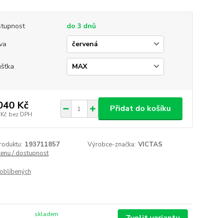
tupnost
do 3 dnů
va
ušťka
040 Kč
Přidat do košíku
 Kč
bez DPH
roduktu:
193711857
Výrobce-značka:
VICTAS
cenu / dostupnost
oblíbených
skladem