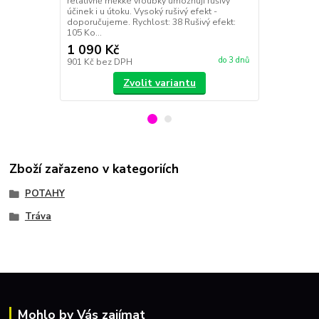
relativně měkké vroubky umožňují rušivý
ofenzivní pot
účinek i u útoku. Vysoký rušivý efekt -
doporučujeme. Rychlost: 38 Rušivý efekt:
105 Ko...
1 090 Kč
1 990 Kč
do 3 dnů
901 Kč
bez DPH
1 645 Kč
bez
Zvolit variantu
Zboží zařazeno v kategoriích
POTAHY
Tráva
Mohlo by Vás zajímat