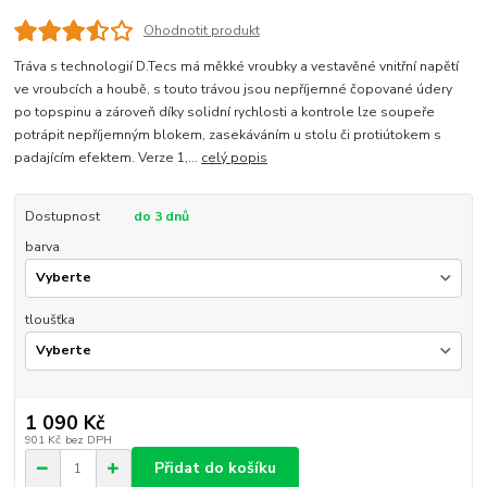
Ohodnotit produkt
Tráva s technologií D.Tecs má měkké vroubky a vestavěné vnitřní napětí
ve vroubcích a houbě, s touto trávou jsou nepříjemné čopované údery
po topspinu a zároveň díky solidní rychlosti a kontrole lze soupeře
potrápit nepříjemným blokem, zasekáváním u stolu či protiútokem s
padajícím efektem. Verze 1,...
celý popis
Dostupnost
do 3 dnů
barva
tloušťka
1 090 Kč
901 Kč
bez DPH
Přidat do košíku