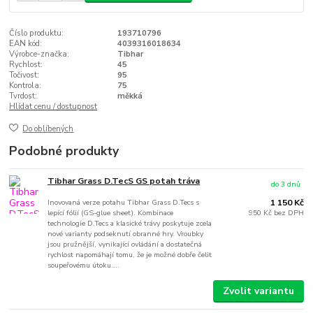
Číslo produktu:
193710796
EAN kód:
4039316018634
Výrobce-značka:
Tibhar
Rychlost:
45
Točivost:
95
Kontrola:
75
Tvrdost:
měkká
Hlídat cenu / dostupnost
Do oblíbených
Podobné produkty
Tibhar Grass D.TecS GS potah tráva
do 3 dnů
Inovovaná verze potahu Tibhar Grass D.Tecs s
1 150 Kč
lepící fólií (GS-glue sheet). Kombinace
950 Kč
bez DPH
technologie D.Tecs a klasické trávy poskytuje zcela
nové varianty podseknutí obranné hry. Vroubky
jsou pružnější, vynikající ovládání a dostatečná
rychlost napomáhají tomu, že je možné dobře čelit
soupeřovému útoku....
Zvolit variantu