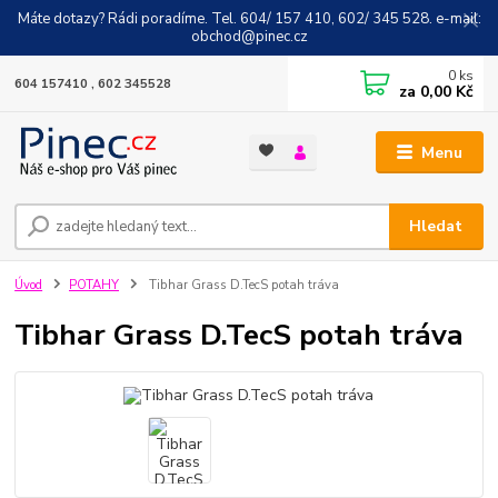
Máte dotazy? Rádi poradíme. Tel. 604/ 157 410, 602/ 345 528. e-mail:
obchod@pinec.cz
0
ks
604 157410 , 602 345528
za
0,00 Kč
Menu
Hledat
Úvod
POTAHY
Tibhar Grass D.TecS potah tráva
Tibhar Grass D.TecS potah tráva