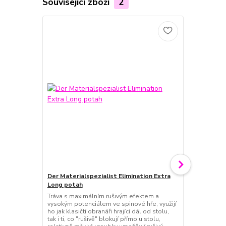
Související zboží
2
Der Materialspezialist Elimination Extra
Der Material
Long potah
Dřevo, u kte
technologie,
Tráva s maximálním rušivým efektem a
kontrolu při 
vysokým potenciálem ve spinové hře, využijí
míček.Když h
ho jak klasičtí obranáři hrající dál od stolu,
antitopspinov
tak i ti, co "rušivě" blokují přímo u stolu,
trajektorie m