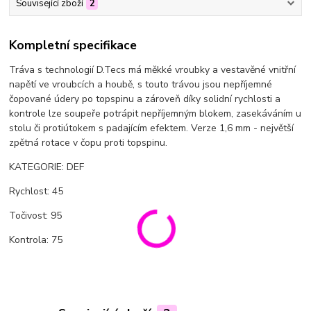
Související zboží
2
Kompletní specifikace
Tráva s technologií D.Tecs má měkké vroubky a vestavěné vnitřní
napětí ve vroubcích a houbě, s touto trávou jsou nepříjemné
čopované údery po topspinu a zároveň díky solidní rychlosti a
kontrole lze soupeře potrápit nepříjemným blokem, zasekáváním u
stolu či protiútokem s padajícím efektem. Verze 1,6 mm - největší
zpětná rotace v čopu proti topspinu.
KATEGORIE: DEF
Rychlost: 45
Točivost: 95
Kontrola: 75