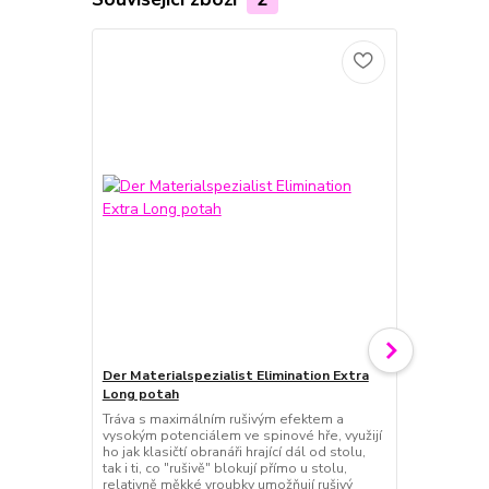
Der Materialspezialist Elimination Extra
Der Material
Long potah
Dřevo, u kte
technologie,
Tráva s maximálním rušivým efektem a
kontrolu při 
vysokým potenciálem ve spinové hře, využijí
míček.Když h
ho jak klasičtí obranáři hrající dál od stolu,
antitopspinov
tak i ti, co "rušivě" blokují přímo u stolu,
trajektorie m
relativně měkké vroubky umožňují rušivý