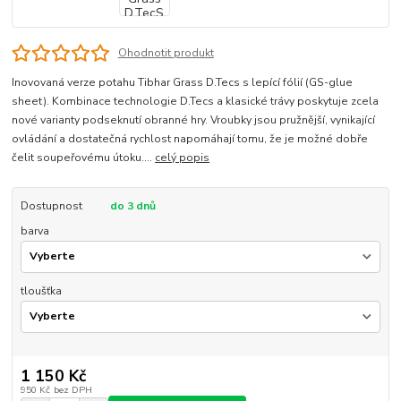
Ohodnotit produkt
Inovovaná verze potahu Tibhar Grass D.Tecs s lepící fólií (GS-glue
sheet). Kombinace technologie D.Tecs a klasické trávy poskytuje zcela
nové varianty podseknutí obranné hry. Vroubky jsou pružnější, vynikající
ovládání a dostatečná rychlost napomáhají tomu, že je možné dobře
čelit soupeřovému útoku....
celý popis
Dostupnost
do 3 dnů
barva
tloušťka
1 150 Kč
950 Kč
bez DPH