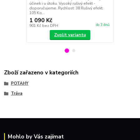
ofenzivní pot
účinek i u útoku. Vysoký rušivý efekt -
doporučujeme. Rychlost: 38 Rušivý efekt:
105 Ko...
1 090 Kč
1 990 Kč
do 3 dnů
901 Kč
bez DPH
1 645 Kč
bez
Zvolit variantu
Zboží zařazeno v kategoriích
POTAHY
Tráva
Mohlo by Vás zajímat