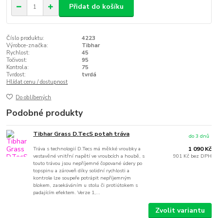
Přidat do košíku
Číslo produktu:
4223
Výrobce-značka:
Tibhar
Rychlost:
45
Točivost:
95
Kontrola:
75
Tvrdost:
tvrdá
Hlídat cenu / dostupnost
Do oblíbených
Podobné produkty
Tibhar Grass D.TecS potah tráva
do 3 dnů
Tráva s technologií D.Tecs má měkké vroubky a
1 090 Kč
vestavěné vnitřní napětí ve vroubcích a houbě, s
901 Kč
bez DPH
touto trávou jsou nepříjemné čopované údery po
topspinu a zároveň díky solidní rychlosti a
kontrole lze soupeře potrápit nepříjemným
blokem, zasekáváním u stolu či protiútokem s
padajícím efektem. Verze 1,...
Zvolit variantu