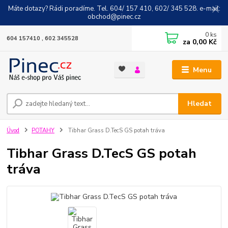
Máte dotazy? Rádi poradíme. Tel. 604/ 157 410, 602/ 345 528. e-mail:
obchod@pinec.cz
0
ks
604 157410 , 602 345528
za
0,00 Kč
Menu
Hledat
Úvod
POTAHY
Tibhar Grass D.TecS GS potah tráva
Tibhar Grass D.TecS GS potah
tráva