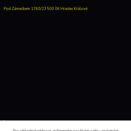
Pod Zámečkem 1760/23 500 06 Hradec Králové
Kontakty:
Pro základní funkčnost, zpříjemnění používání webu, analytické