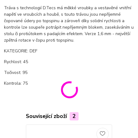
Tráva s technologií D.Tecs má měkké vroubky a vestavěné vnitřní
napětí ve vroubcích a houbě, s touto trávou jsou nepříjemné
čopované údery po topspinu a zároveň díky solidní rychlosti a
kontrole lze soupeře potrápit nepříjemným blokem, zasekáváním u
stolu či protiútokem s padajícím efektem. Verze 1,6 mm - největší
zpětná rotace v čopu proti topspinu.
KATEGORIE: DEF
Rychlost: 45
Točivost: 95
Kontrola: 75
Související zboží
2