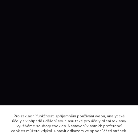
Kontakty:
Pro základní funkčnost, zpříjemnění používání webu, analytické
účely a v případě udělení souhlasu také pro účely cílení reklamy
604 157410 , 602 345528
využíváme soubory cookies. Nastavení vlastních preferencí
cookies můžete kdykoli upravit odkazem ve spodní části stránek.
obchod@pinec.cz