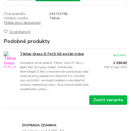
Číslo produktu:
193710796
Výrobce-značka:
Tibhar
Hlídat cenu / dostupnost
Do oblíbených
Podobné produkty
Tibhar Grass D.TecS GS potah tráva
do 3 dnů
Inovovaná verze potahu Tibhar Grass D.Tecs s
1 150 Kč
lepící fólií (GS-glue sheet). Kombinace
950 Kč
bez DPH
technologie D.Tecs a klasické trávy poskytuje zcela
nové varianty podseknutí obranné hry. Vroubky
jsou pružnější, vynikající ovládání a dostatečná
rychlost napomáhají tomu, že je možné dobře čelit
soupeřovému útoku....
Zvolit variantu
DOPRAVA ZDARMA