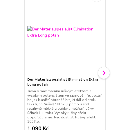
Der Materialspezialist Elimination Extra
Der Material
Long potah
Dřevo, u kte
technologie,
Tráva s maximálním rušivým efektem a
kontrolu při 
vysokým potenciálem ve spinové hře, využijí
míček.Když h
ho jak klasičtí obranáři hrající dál od stolu,
antitopspinov
tak i ti, co "rušivě" blokují přímo u stolu,
trajektorie m
relativně měkké vroubky umožňují rušivý
ofenzivní pot
účinek i u útoku. Vysoký rušivý efekt -
doporučujeme. Rychlost: 38 Rušivý efekt:
105 Ko...
1 090 Kč
1 990 Kč