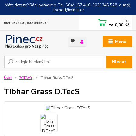
Máte dotazy? Rádi poradíme. Tel. 604/ 157 410, 602/ 345 528. e-mail:
obchod@pinec.cz
0
ks
604 157410 , 602 345528
za
0,00 Kč
Menu
Hledat
Úvod
POTAHY
Tibhar Grass D.TecS
Tibhar Grass D.TecS