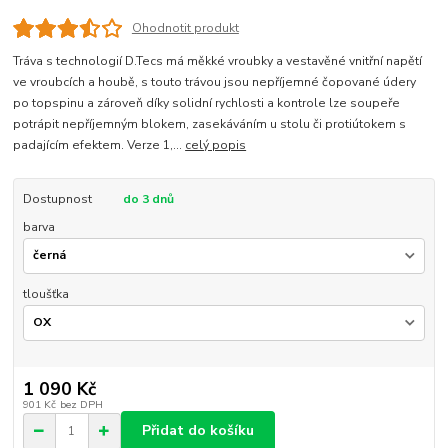
Ohodnotit produkt
Tráva s technologií D.Tecs má měkké vroubky a vestavěné vnitřní napětí
ve vroubcích a houbě, s touto trávou jsou nepříjemné čopované údery
po topspinu a zároveň díky solidní rychlosti a kontrole lze soupeře
potrápit nepříjemným blokem, zasekáváním u stolu či protiútokem s
padajícím efektem. Verze 1,...
celý popis
Dostupnost
do 3 dnů
barva
tloušťka
1 090 Kč
901 Kč
bez DPH
Přidat do košíku