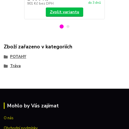
do 3 dnů
901 Kč
bez DPH
1 645 Kč
bez
Zvolit variantu
Zboží zařazeno v kategoriích
POTAHY
Tráva
Mohlo by Vás zajímat
O nás
Obchodní podmínky