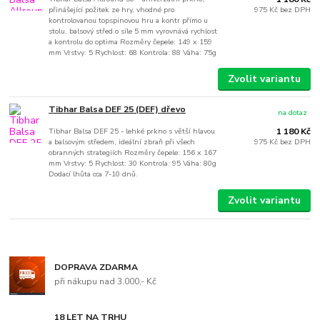
přinášející požitek ze hry, vhodné pro
975 Kč
bez DPH
kontrolovanou topspinovou hru a kontr přímo u
stolu, balsový střed o síle 5 mm vyrovnává rychlost
a kontrolu do optima Rozměry čepele: 149 x 159
mm Vrstvy: 5 Rychlost: 68 Kontrola: 88 Váha: 75g
Zvolit variantu
Tibhar Balsa DEF 25 (DEF) dřevo
na dotaz
Tibhar Balsa DEF 25 - lehké prkno s větší hlavou
1 180 Kč
a balsovým středem, ideální zbraň při všech
975 Kč
bez DPH
obranných strategiích Rozměry čepele: 156 x 167
mm Vrstvy: 5 Rychlost: 30 Kontrola: 95 Váha: 80g
Dodací lhůta cca 7-10 dnů.
Zvolit variantu
DOPRAVA ZDARMA
při nákupu nad 3.000,- Kč
18 LET NA TRHU