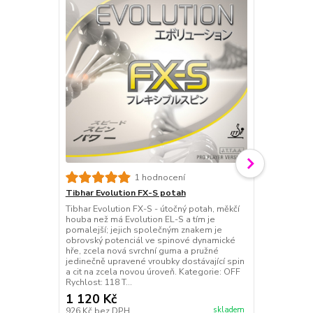
1 hodnocení
Tibhar Evolution FX-S potah
Tibhar Auru
Tibhar Evolution FX-S - útočný potah, měkčí
Tibhar Aurus
houba než má Evolution EL-S a tím je
nová technol
pomalejší; jejich společným znakem je
hladkým pov
obrovský potenciál ve spinové dynamické
vyjímečný spi
hře, zcela nová svrchní guma a pružné
Integrovaná 
jedinečně upravené vroubky dostávající spin
čerstvého le
a cit na zcela novou úroveň. Kategorie: OFF
míčku. Vyjím
Rychlost: 118 T...
poskytuje sta
1 120 Kč
990 Kč
skladem
926 Kč
bez DPH
818 Kč
bez 