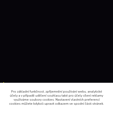
Kontakty:
Pro základní funkčnost, zpříjemnění používání webu, analytické
účely a v případě udělení souhlasu také pro účely cílení reklamy
604 157410 , 602 345528
využíváme soubory cookies. Nastavení vlastních preferencí
cookies můžete kdykoli upravit odkazem ve spodní části stránek.
obchod@pinec.cz