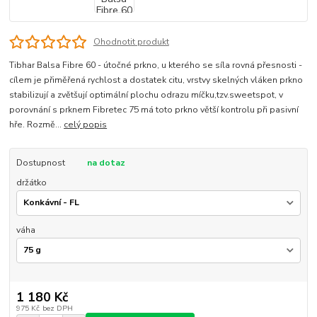
Ohodnotit produkt
Tibhar Balsa Fibre 60 - útočné prkno, u kterého se síla rovná přesnosti -
cílem je přiměřená rychlost a dostatek citu, vrstvy skelných vláken prkno
stabilizují a zvětšují optimální plochu odrazu míčku,tzv.sweetspot, v
porovnání s prknem Fibretec 75 má toto prkno větší kontrolu při pasivní
hře. Rozmě...
celý popis
Dostupnost
na dotaz
držátko
váha
1 180 Kč
975 Kč
bez DPH