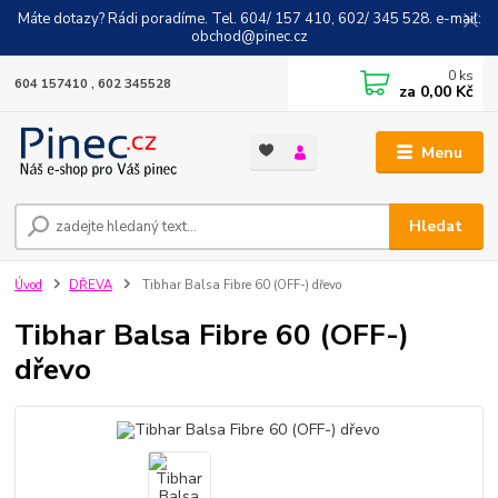
Máte dotazy? Rádi poradíme. Tel. 604/ 157 410, 602/ 345 528. e-mail:
obchod@pinec.cz
0
ks
604 157410 , 602 345528
za
0,00 Kč
Menu
Hledat
Úvod
DŘEVA
Tibhar Balsa Fibre 60 (OFF-) dřevo
Tibhar Balsa Fibre 60 (OFF-)
dřevo