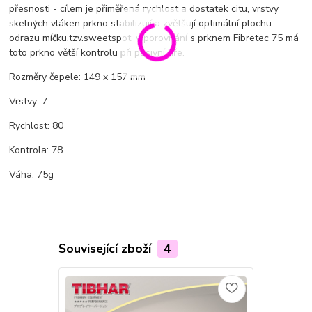
přesnosti - cílem je přiměřená rychlost a dostatek citu, vrstvy
skelných vláken prkno stabilizují a zvětšují optimální plochu
odrazu míčku,tzv.sweetspot, v porovnání s prknem Fibretec 75 má
toto prkno větší kontrolu při pasivní hře.
Rozměry čepele: 149 x 157 mm
Vrstvy: 7
Rychlost: 80
Kontrola: 78
Váha: 75g
Související zboží
4