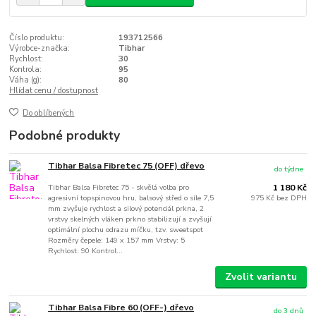
Číslo produktu:
193712566
Výrobce-značka:
Tibhar
Rychlost:
30
Kontrola:
95
Váha (g):
80
Hlídat cenu / dostupnost
Do oblíbených
Podobné produkty
Tibhar Balsa Fibretec 75 (OFF) dřevo
do týdne
Tibhar Balsa Fibretec 75 - skvělá volba pro
1 180 Kč
agresivní topspinovou hru, balsový střed o síle 7,5
975 Kč
bez DPH
mm zvyšuje rychlost a silový potenciál prkna, 2
vrstvy skelných vláken prkno stabilizují a zvyšují
optimální plochu odrazu míčku, tzv. sweetspot
Rozměry čepele: 149 x 157 mm Vrstvy: 5
Rychlost: 90 Kontrol...
Zvolit variantu
Tibhar Balsa Fibre 60 (OFF-) dřevo
do 3 dnů