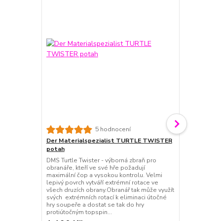
5 hodnocení
Der Materialspezialist TURTLE TWISTER
Tibhar Supe
potah
Defenzivní po
vhodný pro 
DMS Turtle Twister - výborná zbraň pro
topspin z pi
obranáře, kteří ve své hře požadují
je vhodný ke
maximální čop a vysokou kontrolu. Velmi
antitopspin.
lepivý povrch vytváří extrémní rotace ve
Defence 40. 
všech druzích obrany.Obranář tak může využít
Točivost: 10
svých extrémních rotací k eliminaci útočné
hry soupeře a dostat se tak do hry
protiútočným topspin...