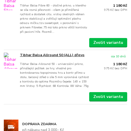
Tibhar Balsa Fibre 60 - útočné prkno, u kterého
1 180 Kč
se síla rovná přesnosti - cílem je přiměřená
975 Kč
bez DPH
rychlost a dostatek citu, vrstvy skelných vláken
prkno stabilizují a zvětšují optimální plochu
odrazu míčku,tzv.sweetspot, v porovnání s
prknem Fibretec 75 má toto prkno větší kontrolu
při pasivní hře. Rozmě...
Zvolit variantu
Tibhar Balsa Allround 50 (ALL) dřevo
cca 10 dnů
Tibhar Balsa Allround 50 - univerzální prkno,
1 180 Kč
přinášející požitek ze hry, vhodné pro
975 Kč
bez DPH
kontrolovanou topspinovou hru a kontr přímo u
stolu, balsový střed o síle 5 mm vyrovnává rychlost
a kontrolu do optima Rozměry čepele: 149 x 159
mm Vrstvy: 5 Rychlost: 68 Kontrola: 88 Váha: 75g
Zvolit variantu
DOPRAVA ZDARMA
při nákupu nad 3.000,- Kč