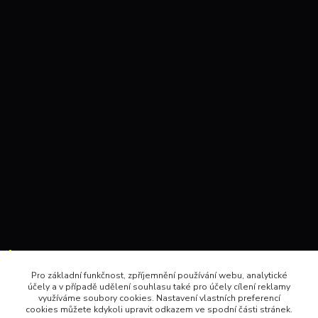
Kontakty:
Pro základní funkčnost, zpříjemnění používání webu, analytické
účely a v případě udělení souhlasu také pro účely cílení reklamy
604 157410 , 602 345528
využíváme soubory cookies. Nastavení vlastních preferencí
cookies můžete kdykoli upravit odkazem ve spodní části stránek.