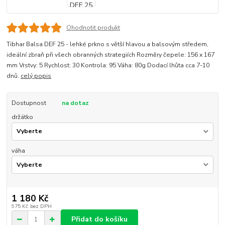
Ohodnotit produkt
Tibhar Balsa DEF 25 - lehké prkno s větší hlavou a balsovým středem,
ideální zbraň při všech obranných strategiích Rozměry čepele: 156 x 167
mm Vrstvy: 5 Rychlost: 30 Kontrola: 95 Váha: 80g Dodací lhůta cca 7-10
dnů.
celý popis
Dostupnost
na dotaz
držátko
váha
1 180 Kč
975 Kč
bez DPH
Přidat do košíku