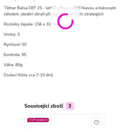
Tibhar Balsa DEF 25 - lehké prkno s větší hlavou a balsovým
středem, ideální zbraň při všech obranných strategiích
Rozměry čepele: 156 x 167 mm
Vrstvy: 5
Rychlost: 30
Kontrola: 95
Váha: 80g
Dodací lhůta cca 7-10 dnů.
Související zboží
3
TOP produkt