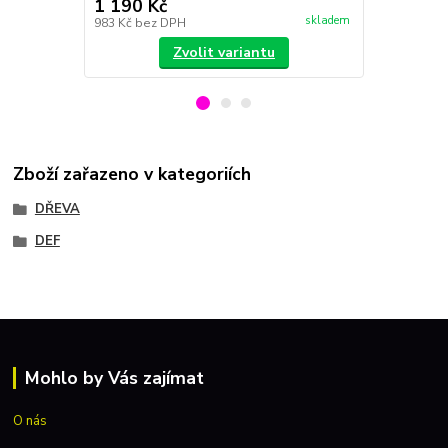
1 190 Kč
990 Kč
skladem
983 Kč
bez DPH
818 Kč
bez 
Zvolit variantu
Zboží zařazeno v kategoriích
DŘEVA
DEF
Mohlo by Vás zajímat
O nás