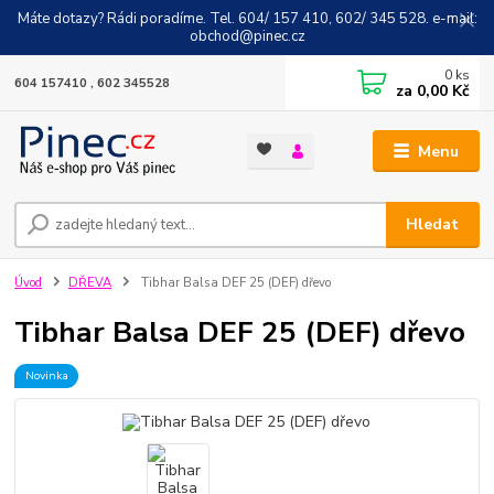
Máte dotazy? Rádi poradíme. Tel. 604/ 157 410, 602/ 345 528. e-mail:
obchod@pinec.cz
0
ks
604 157410 , 602 345528
za
0,00 Kč
Menu
Hledat
Úvod
DŘEVA
Tibhar Balsa DEF 25 (DEF) dřevo
Tibhar Balsa DEF 25 (DEF) dřevo
Novinka