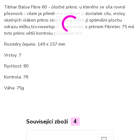
Tibhar Balsa Fibre 60 - útočné prkno, u kterého se síla rovná
přesnosti - cílem je přiměřená rychlost a dostatek citu, vrstvy
skelných vláken prkno stabilizují a zvětšují optimální plochu
odrazu míčku,tzv.sweetspot, v porovnání s prknem Fibretec 75 má
toto prkno větší kontrolu při pasivní hře.
Rozměry čepele: 149 x 157 mm
Vrstvy: 7
Rychlost: 80
Kontrola: 78
Váha: 75g
Související zboží
4