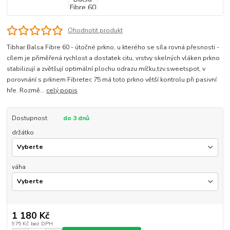
Ohodnotit produkt
Tibhar Balsa Fibre 60 - útočné prkno, u kterého se síla rovná přesnosti -
cílem je přiměřená rychlost a dostatek citu, vrstvy skelných vláken prkno
stabilizují a zvětšují optimální plochu odrazu míčku,tzv.sweetspot, v
porovnání s prknem Fibretec 75 má toto prkno větší kontrolu při pasivní
hře. Rozmě...
celý popis
Dostupnost
do 3 dnů
držátko
váha
1 180 Kč
975 Kč
bez DPH