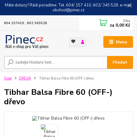
Máte dotazy? Rádi poradíme. Tel. 604/ 157 410, 602/ 345 528. e-mail:
obchod@pinec.cz
0
ks
604 157410 , 602 345528
za
0,00 Kč
Menu
Hledat
Úvod
DŘEVA
Tibhar Balsa Fibre 60 (OFF-) dřevo
Tibhar Balsa Fibre 60 (OFF-)
dřevo