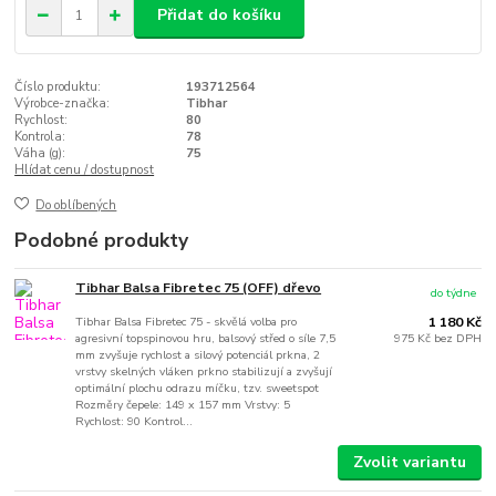
Přidat do košíku
Číslo produktu:
193712564
Výrobce-značka:
Tibhar
Rychlost:
80
Kontrola:
78
Váha (g):
75
Hlídat cenu / dostupnost
Do oblíbených
Podobné produkty
Tibhar Balsa Fibretec 75 (OFF) dřevo
do týdne
Tibhar Balsa Fibretec 75 - skvělá volba pro
1 180 Kč
agresivní topspinovou hru, balsový střed o síle 7,5
975 Kč
bez DPH
mm zvyšuje rychlost a silový potenciál prkna, 2
vrstvy skelných vláken prkno stabilizují a zvyšují
optimální plochu odrazu míčku, tzv. sweetspot
Rozměry čepele: 149 x 157 mm Vrstvy: 5
Rychlost: 90 Kontrol...
Zvolit variantu