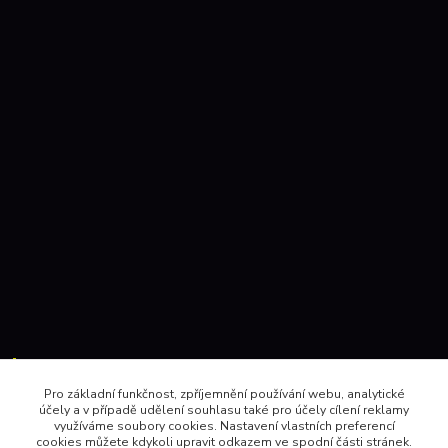
Kontakty:
Pro základní funkčnost, zpříjemnění používání webu, analytické
účely a v případě udělení souhlasu také pro účely cílení reklamy
604 157410 , 602 345528
využíváme soubory cookies. Nastavení vlastních preferencí
cookies můžete kdykoli upravit odkazem ve spodní části stránek.