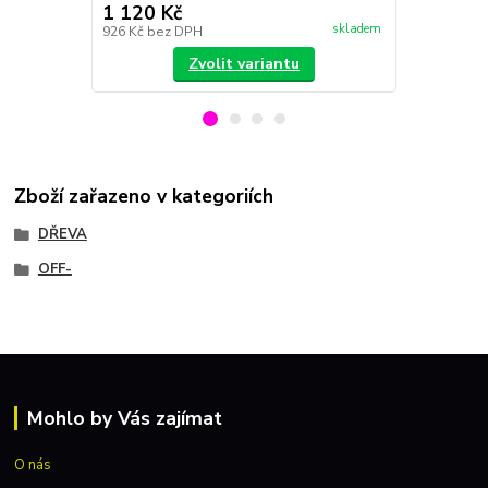
1 120 Kč
990 Kč
skladem
926 Kč
bez DPH
818 Kč
bez 
Zvolit variantu
Zboží zařazeno v kategoriích
DŘEVA
OFF-
Mohlo by Vás zajímat
O nás