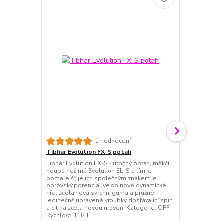
1 hodnocení
Tibhar Evolution FX-S potah
Tibhar Auru
Tibhar Evolution FX-S - útočný potah, měkčí
Tibhar Aurus
houba než má Evolution EL-S a tím je
nová technol
pomalejší; jejich společným znakem je
hladkým pov
obrovský potenciál ve spinové dynamické
vyjímečný spi
hře, zcela nová svrchní guma a pružné
Integrovaná 
jedinečně upravené vroubky dostávající spin
čerstvého le
a cit na zcela novou úroveň. Kategorie: OFF
míčku. Vyjím
Rychlost: 118 T...
poskytuje sta