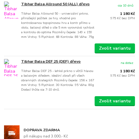
Tibhar Balsa Allround 50 (ALL) dřevo
cca 10 dnů
Tibhar Balsa Allround 50 - univerzální prkno,
1 180 Kč
přinášející požitek ze hry, vhodné pro
975 Kč
bez DPH
kontrolovanou topspinovou hru a kontr přímo u
stolu, balsový střed o síle 5 mm vyrovnává rychlost
a kontrolu do optima Rozměry čepele: 149 x 159
mm Vrstvy: 5 Rychlost: 68 Kontrola: 88 Váha: 75g
Zvolit variantu
Tibhar Balsa DEF 25 (DEF) dřevo
na dotaz
Tibhar Balsa DEF 25 - lehké prkno s větší hlavou
1 180 Kč
a balsovým středem, ideální zbraň při všech
975 Kč
bez DPH
obranných strategiích Rozměry čepele: 156 x 167
mm Vrstvy: 5 Rychlost: 30 Kontrola: 95 Váha: 80g
Dodací lhůta cca 7-10 dnů.
Zvolit variantu
DOPRAVA ZDARMA
při nákupu nad 3.000,- Kč