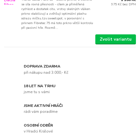
se síla rovná přesnosti - cílem je přiměřená
975 Kč
bez DPH
rychlost a dostatek citu, vrstvy skelných vláken
prkno stabilizují a zvětšují optimální plochu
odrazu míčku,tzv.sweetspot, v porovnání s
prknem Fibretec 75 má toto prkno větší kontrolu
při pasivní hře. Rozmě...
Zvolit variantu
DOPRAVA ZDARMA
při nákupu nad 3.000,- Kč
18 LET NA TRHU
jsme tu s vámi
JSME AKTIVNÍ HRÁČI
rádi vám poradíme
OSOBNÍ ODBĚR
v Hradci Králové