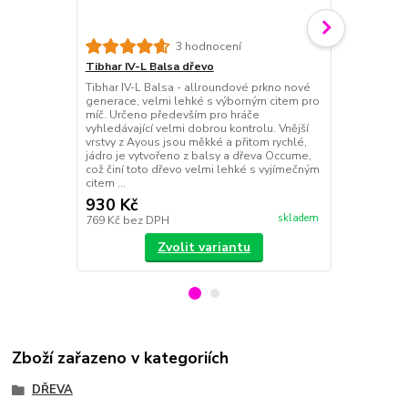
3 hodnocení
Tibhar IV-L Balsa dřevo
Victas Balsa
Tibhar IV-L Balsa - allroundové prkno nové
Victas Balsa
generace, velmi lehké s výborným citem pro
pro přesný k
míč. Určeno především pro hráče
přesný topspi
vyhledávající velmi dobrou kontrolu. Vnější
střed silný 
vrstvy z Ayous jsou měkké a přitom rychlé,
Herní strateg
jádro je vytvořeno z balsy a dřeva Occume,
pomalejší út
což činí toto dřevo velmi lehké s vyjímečným
(OFF-) Nástu
citem ...
V...
930 Kč
1 540 Kč
skladem
769 Kč
bez DPH
1 273 Kč
bez
Zvolit variantu
Zboží zařazeno v kategoriích
DŘEVA