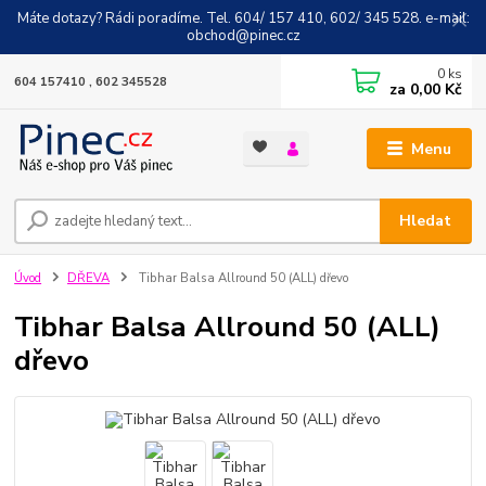
Máte dotazy? Rádi poradíme. Tel. 604/ 157 410, 602/ 345 528. e-mail:
obchod@pinec.cz
0
ks
604 157410 , 602 345528
za
0,00 Kč
Menu
Hledat
Úvod
DŘEVA
Tibhar Balsa Allround 50 (ALL) dřevo
Tibhar Balsa Allround 50 (ALL)
dřevo