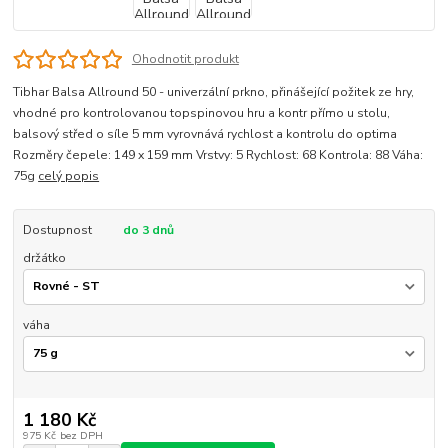
Ohodnotit produkt
Tibhar Balsa Allround 50 - univerzální prkno, přinášející požitek ze hry,
vhodné pro kontrolovanou topspinovou hru a kontr přímo u stolu,
balsový střed o síle 5 mm vyrovnává rychlost a kontrolu do optima
Rozměry čepele: 149 x 159 mm Vrstvy: 5 Rychlost: 68 Kontrola: 88 Váha:
75g
celý popis
Dostupnost
do 3 dnů
držátko
váha
1 180 Kč
975 Kč
bez DPH