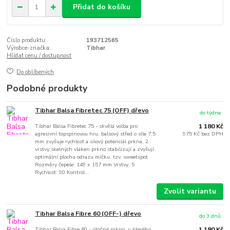
Přidat do košíku
Číslo produktu:
193712565
Výrobce-značka:
Tibhar
Hlídat cenu / dostupnost
Do oblíbených
Podobné produkty
Tibhar Balsa Fibretec 75 (OFF) dřevo
do týdne
Tibhar Balsa Fibretec 75 - skvělá volba pro
1 180 Kč
agresivní topspinovou hru, balsový střed o síle 7,5
975 Kč
bez DPH
mm zvyšuje rychlost a silový potenciál prkna, 2
vrstvy skelných vláken prkno stabilizují a zvyšují
optimální plochu odrazu míčku, tzv. sweetspot
Rozměry čepele: 149 x 157 mm Vrstvy: 5
Rychlost: 90 Kontrol...
Zvolit variantu
Tibhar Balsa Fibre 60 (OFF-) dřevo
do 3 dnů
Tibhar Balsa Fibre 60 - útočné prkno, u kterého
1 180 Kč