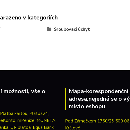
zařazeno v kategoriích
Y
Šroubovací úchyt
í možnosti, vše o
Mapa-korespondenční
adresa,nejedná se o vý
místo eshopu
Pod Zámečkem 1760/23 500 06
Králové