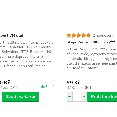
xpert VM stůl
2 hodnocení
Stiga Perform 40+ míčky*** p
rt - stůl na stolní tenis, deska o
 mm. Váha stolu 122 kg. Dodání
STIGA Perform 40+ *** - plas
y. Schváleno ITTF. Barva modrá.
závodní míčky, vyrobeny z no
ahrnuje dopravu, která je
materiálu, který je odolnější n
 přepravcem dle vzdálenosti a
původní. Zlepšila se nejenom t
lu. Přesnou cenu sdělíme na
ale také "kulatost".
0 Kč
99 Kč
do 3 dnů
Kč
bez DPH
82 Kč
bez DPH
Zvolit variantu
Přidat do ko