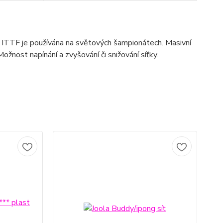
em ITTF je používána na světových šampionátech. Masivní
žnost napínání a zvyšování či snižování síťky.