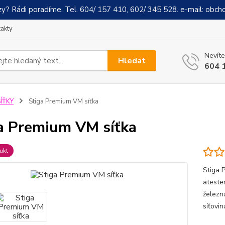
y? Rádi poradíme. Tel. 604/ 157 410, 602/ 345 528. e-mail: obch
akty
Nevíte
Hledat
604 
ÍŤKY
Stiga Premium VM síťka
a Premium VM síťka
ukt
Stiga P
ateste
železn
síťovin