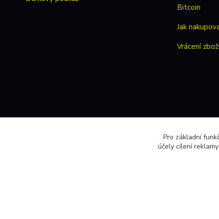
Jak nakupov
Vrácení zbož
Pro základní funk
účely cílení reklam