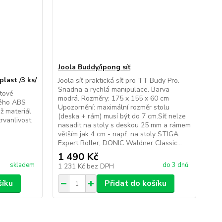
Joola Buddy/ipong síť
last /3 ks/
Joola síť praktická síť pro TT Budy Pro.
Snadna a rychlá manipulace. Barva
tové
modrá. Rozměry: 175 x 155 x 60 cm
vého ABS
Upozornění: maximální rozměr stolu
ež materiál
(deska + rám) musí být do 7 cm.Síť nelze
rvanlivost,
nasadit na stoly s deskou 25 mm a rámem
větším jak 4 cm - např. na stoly STIGA
Expert Roller, DONIC Waldner Classic...
1 490 Kč
skladem
do 3 dnů
1 231 Kč
bez DPH
šíku
Přidat do košíku