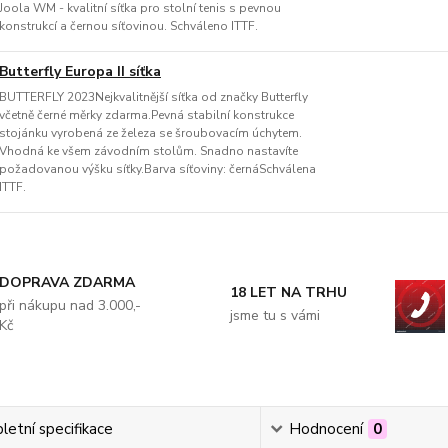
Joola WM - kvalitní síťka pro stolní tenis s pevnou
konstrukcí a černou síťovinou. Schváleno ITTF.
Butterfly Europa II síťka
BUTTERFLY 2023Nejkvalitnější síťka od značky Butterfly
včetně černé měrky zdarma.Pevná stabilní konstrukce
stojánku vyrobená ze železa se šroubovacím úchytem.
Vhodná ke všem závodním stolům. Snadno nastavíte
požadovanou výšku síťky.Barva síťoviny: černáSchválena
ITTF.
DOPRAVA ZDARMA
18 LET NA TRHU
při nákupu nad 3.000,-
jsme tu s vámi
Kč
etní specifikace
Hodnocení
0