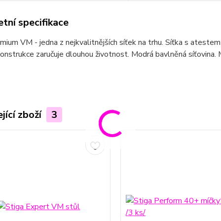
tní specifikace
mium VM - jedna z nejkvalitnějších síťek na trhu. Síťka s atest
onstrukce zaručuje dlouhou životnost. Modrá bavlněná síťovina. Mo
jící zboží
3