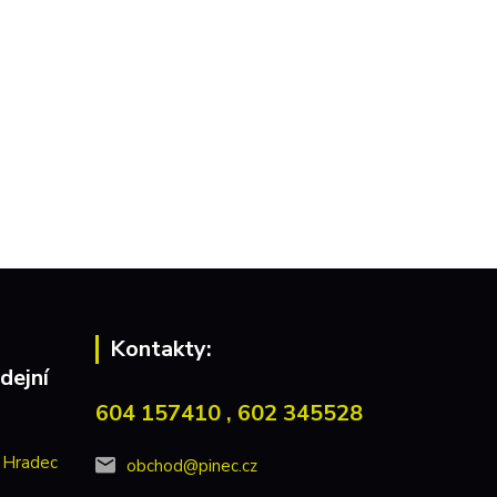
Kontakty:
dejní
604 157410 , 602 345528
 Hradec
obchod@pinec.cz