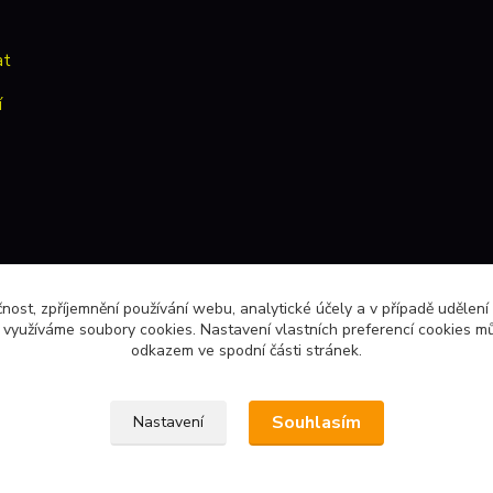
at
í
čnost, zpříjemnění používání webu, analytické účely a v případě udělení
y využíváme soubory cookies. Nastavení vlastních preferencí cookies mů
odkazem ve spodní části stránek.
Souhlasím
Nastavení