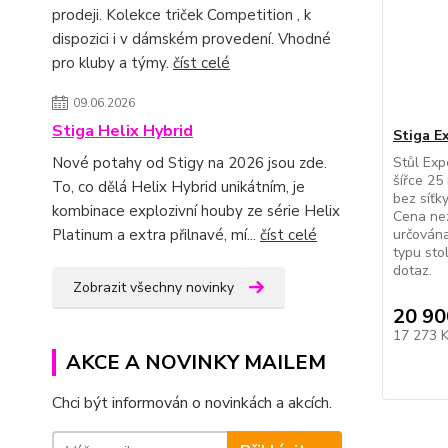
prodeji. Kolekce triček Competition , k
dispozici i v dámském provedení. Vhodné
pro kluby a týmy.
číst celé
09.06.2026
Stiga Helix Hybrid
Stiga E
Nové potahy od Stigy na 2026 jsou zde.
Stůl Expe
šířce 25
To, co dělá Helix Hybrid unikátním, je
bez síťk
kombinace explozivní houby ze série Helix
Cena nez
Platinum a extra přilnavé, mí...
číst celé
určována
typu sto
dotaz.
Zobrazit všechny novinky
20 90
17 273 
AKCE A NOVINKY MAILEM
Chci být informován o novinkách a akcích.