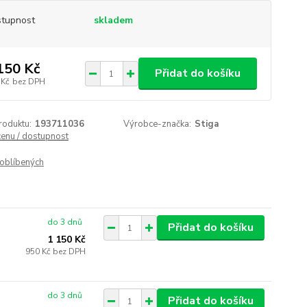
tupnost
skladem
150 Kč
Přidat do košíku
 Kč
bez DPH
roduktu:
193711036
Výrobce-značka:
Stiga
cenu / dostupnost
oblíbených
do 3 dnů
Přidat do košíku
1 150 Kč
950 Kč
bez DPH
do 3 dnů
Přidat do košíku