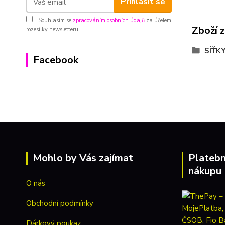
Přihlásit se
Souhlasím se
zpracováním osobních údajů
za účelem
Zboží 
rozesílky newsletteru.
SÍŤK
Facebook
Mohlo by Vás zajímat
Platebn
nákupu
O nás
Obchodní podmínky
Dárkový poukaz