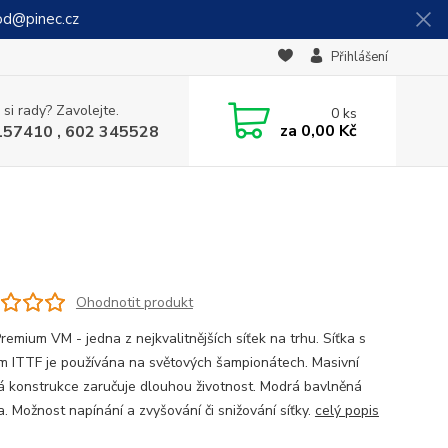
od@pinec.cz
Přihlášení
 si rady? Zavolejte.
0
ks
za
0,00 Kč
157410 , 602 345528
Ohodnotit produkt
remium VM - jedna z nejkvalitnějších síťek na trhu. Síťka s
m ITTF je používána na světových šampionátech. Masivní
á konstrukce zaručuje dlouhou životnost. Modrá bavlněná
a. Možnost napínání a zvyšování či snižování síťky.
celý popis