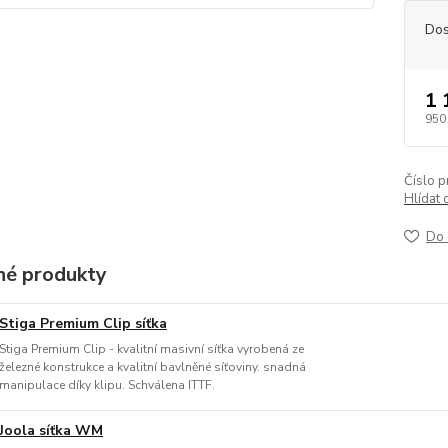
Dos
1 
950
Číslo p
Hlídat 
Do 
é produkty
Stiga Premium Clip síťka
Stiga Premium Clip - kvalitní masivní síťka vyrobená ze
železné konstrukce a kvalitní bavlněné síťoviny. snadná
manipulace díky klipu. Schválena ITTF.
Joola síťka WM