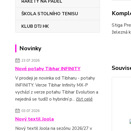
RAKETY NA PADEL
Komple
ŠKOLA STOLNÍHO TENISU
Stiga Pre
KLUB DTJ HK
železná k
Novinky
23.07.2026
Souvise
Nové potahy Tibhar INFINITY
V prodeji je novinka od Tibharu - potahy
INFINITY. Verze Tibhar Infinity MX-P
vychází z verze potahu Tibhar Evolution a
nejedná se tudíž o hybridní p...
číst celé
03.07.2026
Nový textil Joola
Nový textil Joola na sezónu 2026/27 v