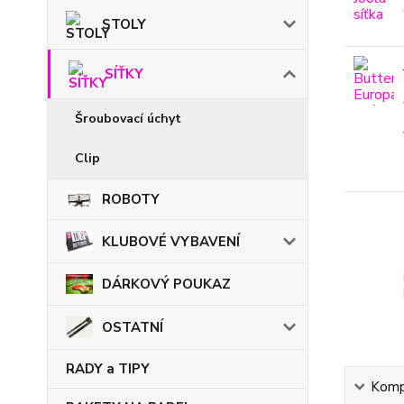
STOLY
SÍŤKY
Šroubovací úchyt
Clip
ROBOTY
KLUBOVÉ VYBAVENÍ
DÁRKOVÝ POUKAZ
OSTATNÍ
RADY a TIPY
Kompl