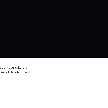
 souhlasu také pro
žete kdykoli upravit