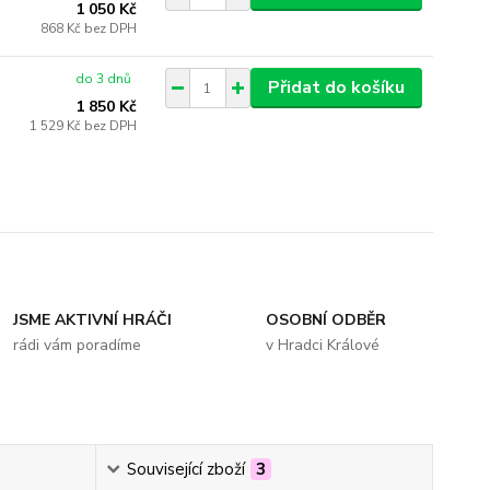
1 050 Kč
868 Kč
bez DPH
do 3 dnů
Přidat do košíku
1 850 Kč
1 529 Kč
bez DPH
JSME AKTIVNÍ HRÁČI
OSOBNÍ ODBĚR
rádi vám poradíme
v Hradci Králové
Související zboží
3