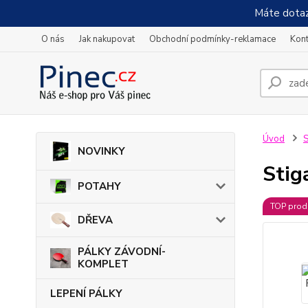
Máte dotaz
O nás
Jak nakupovat
Obchodní podmínky-reklamace
Kont
Úvod
S
NOVINKY
Stig
POTAHY
TOP prod
DŘEVA
PÁLKY ZÁVODNÍ-
KOMPLET
LEPENÍ PÁLKY