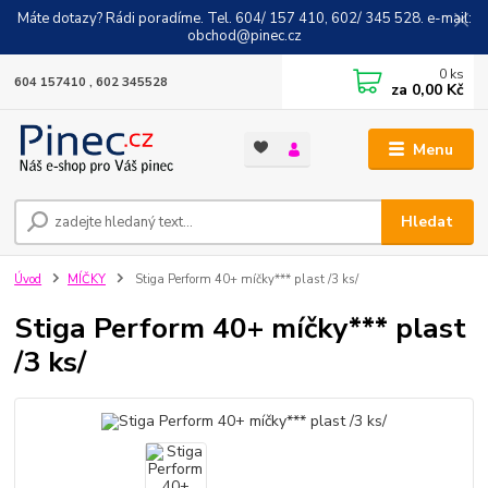
Máte dotazy? Rádi poradíme. Tel. 604/ 157 410, 602/ 345 528. e-mail:
obchod@pinec.cz
0
ks
604 157410 , 602 345528
za
0,00 Kč
Menu
Hledat
Úvod
MÍČKY
Stiga Perform 40+ míčky*** plast /3 ks/
Stiga Perform 40+ míčky*** plast
/3 ks/