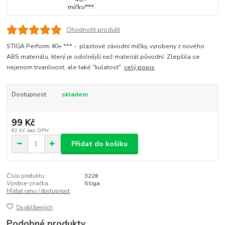
Ohodnotit produkt
STIGA Perform 40+ *** - plastové závodní míčky, vyrobeny z nového
ABS materiálu, který je odolnější než materiál původní. Zlepšila se
nejenom trvanlivost, ale také "kulatost".
celý popis
Dostupnost
skladem
99 Kč
82 Kč
bez DPH
Přidat do košíku
Číslo produktu:
3226
Výrobce-značka:
Stiga
Hlídat cenu / dostupnost
Do oblíbených
Podobné produkty