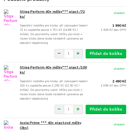
Stiga Perform 40+ míčky*** plast /72
skladem
ks/
Speciální nabídka pro kluby: při zakoupení balení
1 990 Kč
72 ks zaplatíte pouze 1.791 Kč (24,88 Kč /
1 645 Kč
bez DPH
míček). Do poznámky uvést: Míčky pro klub +
název klubu (cena bude následně upravena po
odeslání objednávky)
Přidat do košíku
Stiga Perform 40+ míčky*** plast /100
skladem
ks/
Speciální nabídka pro kluby: při zakoupení balení
2 490 Kč
100 ks zaplatíte pouze 2.250 Kč (22,50 Kč /
2 058 Kč
bez DPH
míček). Do poznámky uvést: Míčky pro klub +
název klubu (cena bude následně upravena po
odeslání objednávky)
Přidat do košíku
Joola Prime *** 40+ plastové míčky
skladem
(3ks)