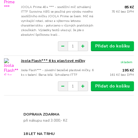
JOOLA Prime 40+ *** - soutěžní míč schválený
85 Kč
ITTF Surovina ABS se používá pro výrobu nového
70 Kč
bez DPH
soutěžního míčku JOOLA Prime se švem. Míč má
vynikající rotaci, odraz a výbornou letovou
charakteristiku - potvrzeno v různých praktických
zkouškách. Výsledky testů ukazují, že jde o
absolutní špičkovou kvali...
Přidat do košíku
Joola Flash*** 6 ks plastové míčky
skladem
Joola Flash*** - závodní bezešvé plastové míčky. 6
195 Kč
ks v balení. Barva bílá. Schváleno ITTF
161 Kč
bez DPH
Přidat do košíku
DOPRAVA ZDARMA
při nákupu nad 3.000,- Kč
18 LET NA TRHU