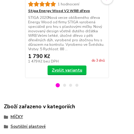
1 hodnocení
Stiga Energy Wood V2 WRB dřevo
Stiga Mantr
STIGA 2020Nová verze oblíbeného dřeva
Stiga Mantra
Energy Wood od firmy STIGA vyrobená
potah,ideální
speciálně pro hru s plastovými míčky. Nový
Innova Ultra 
inovovaný design včetně dutého držátka
vyrábět.Mant
WRB.Velmi lehké, útočné dřevo z pěti
více přírodní
dřevěných dýh, vyrobené pro útočnou hru s
déle.Mantra 
důrazem na kontrolu. Vyrobeno ve Švédsku.
pro hráče, kt
Vrstvy: 5 Rychlost: 88 ...
vyvino...
1 790 Kč
850 Kč
/
ks
do 3 dnů
1 479 Kč
bez DPH
702 Kč
bez 
Zvolit variantu
Zboží zařazeno v kategoriích
MÍČKY
Soutěžní plastové