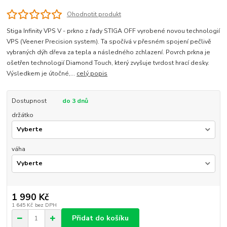
Ohodnotit produkt
Stiga Infinity VPS V - prkno z řady STIGA OFF vyrobené novou technologií
VPS (Veener Precision system). Ta spočívá v přesném spojení pečlivě
vybraných dýh dřeva za tepla a následného zchlazení. Povrch prkna je
ošetřen technologií Diamond Touch, který zvyšuje tvrdost hrací desky.
Výsledkem je útočné,...
celý popis
Dostupnost
do 3 dnů
držátko
váha
1 990 Kč
1 645 Kč
bez DPH
Přidat do košíku