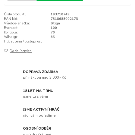
Číslo produktu:
193710749
EAN kód:
7318688002173
Výrobce-značka:
Stiga
Rychlost:
100
Kontrola:
70
Váha (g):
85
Hlídat cenu / dostupnost
Do oblíbených
DOPRAVA ZDARMA
při nákupu nad 3.000,- Kč
18 LET NA TRHU
jsme tu s vámi
JSME AKTIVNÍ HRÁČI
rádi vám poradíme
OSOBNÍ ODBĚR
v Hradci Králové