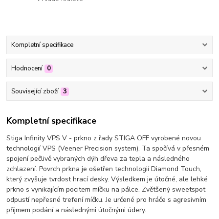
Kompletní specifikace
Hodnocení
0
Související zboží
3
Kompletní specifikace
Stiga Infinity VPS V - prkno z řady STIGA OFF vyrobené novou
technologií VPS (Veener Precision system). Ta spočívá v přesném
spojení pečlivě vybraných dýh dřeva za tepla a následného
zchlazení. Povrch prkna je ošetřen technologií Diamond Touch,
který zvyšuje tvrdost hrací desky. Výsledkem je útočné, ale lehké
prkno s vynikajícím pocitem míčku na pálce. Zvětšený sweetspot
odpustí nepřesné trefení míčku. Je určené pro hráče s agresivním
příjmem podání a následnými útočnými údery.