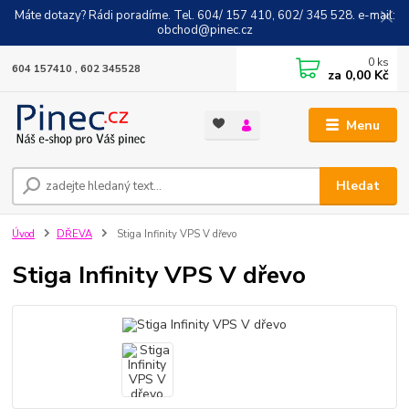
Máte dotazy? Rádi poradíme. Tel. 604/ 157 410, 602/ 345 528. e-mail:
obchod@pinec.cz
0
ks
604 157410 , 602 345528
za
0,00 Kč
Menu
Hledat
Úvod
DŘEVA
Stiga Infinity VPS V dřevo
Stiga Infinity VPS V dřevo