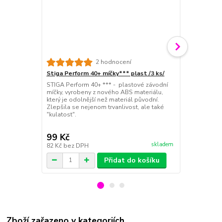
Stiga Mant
2 hodnocení
STIGA 2023P
Stiga Perform 40+ míčky*** plast /3 ks/
(Medium) je
STIGA Perform 40+ *** - plastové závodní
potahu STIGA
míčky, vyrobeny z nového ABS materiálu,
technologií
který je odolnější než materiál původní.
dokonalou ro
Zlepšila se nejenom trvanlivost, ale také
kontrolou mí
"kulatost".
dynamiku a ro
tak ideální p
99 Kč
1 290 Kč
skladem
82 Kč
bez DPH
1 066 Kč
bez
Přidat do košíku
Zboží zařazeno v kategoriích