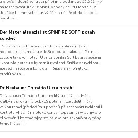
a blocích, dobrá kontrola při příjmu podání. Zvláště účinný
na rozehrávání útoku z pinku. Vhodný na lift i topspin. V
tloušťce 1,2 mm velmi rušivý účinek při hře blízko u stolu.
Rychlost: ...
Der Materialspezialist SPINFIRE SOFT potah
sendvič
Nová verze oblíbeného sendviče Spinfire s měkkou
houbou, která umožňuje delší dobu kontaktu s míčkem a
zvyšuje tak svoji rotaci. U verze Spinfire Soft byla vylepšena
i kontrola potahu díky menší rychlosti. Snížila se rychlost,
ale větší je rotace a kontrola. Rušivý efekt při útoku,
protiútoku a ...
Dr.Neubauer Tornádo Ultra potah
Dr.Neubauer Tornádo Ultra- rychlý, útočný sendvič s
krátkými, širokými vroubky.S potahem lze udělit míčku
velkou rotaci (především u podání) při zachování rychlosti i
kontroly. Vhodný na bloky, kontry i topspin. Je výborný pro
blokování i kontradrajvy, stejně jako pro zakončení výměny.
Je možné zahr...