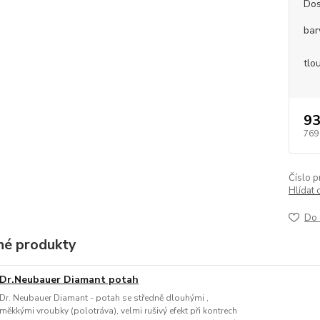
Dos
bar
tlo
93
769
Číslo p
Hlídat 
Do 
é produkty
Dr.Neubauer Diamant potah
Dr. Neubauer Diamant - potah se středně dlouhými ,
měkkými vroubky (polotráva), velmi rušivý efekt při kontrech