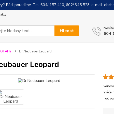
y? Rádi poradíme. Tel. 604/ 157 410, 602/ 345 528. e-mail: obch
akty
Nevíte
Hledat
604 
POTAHY
Dr.Neubauer Leopard
eubauer Leopard
Sendvi
hráče h
Točivo