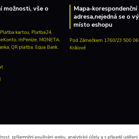
í možnosti, vše o
Mapa-korespondenční
adresa,nejedná se o vý
místo eshopu
Pod Zámečkem 1760/23 500 06
Králové
at
í
čnost, zpříjemnění používání webu, analytické účely a v případě udělení