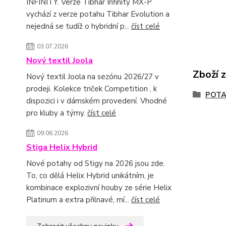
INFINITY. Verze Tibhar Infinity MX-P
vychází z verze potahu Tibhar Evolution a
nejedná se tudíž o hybridní p...
číst celé
03.07.2026
Nový textil Joola
Zboží 
Nový textil Joola na sezónu 2026/27 v
prodeji. Kolekce triček Competition , k
POT
dispozici i v dámském provedení. Vhodné
pro kluby a týmy.
číst celé
09.06.2026
Stiga Helix Hybrid
Nové potahy od Stigy na 2026 jsou zde.
To, co dělá Helix Hybrid unikátním, je
kombinace explozivní houby ze série Helix
Platinum a extra přilnavé, mí...
číst celé