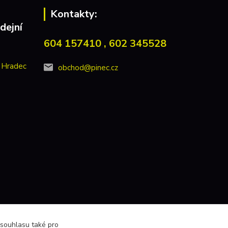
Kontakty:
dejní
604 157410 , 602 345528
 Hradec
obchod@pinec.cz
 souhlasu také pro