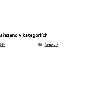
zařazeno v kategoriích
AHY
Sendvič