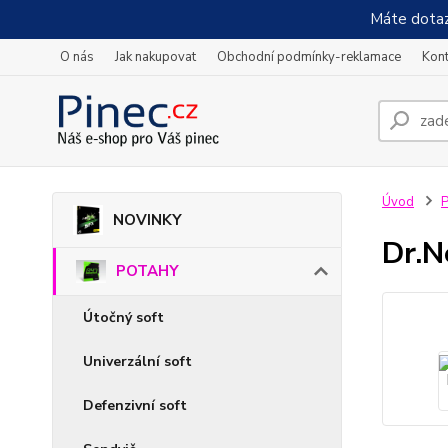
Máte dotaz
O nás
Jak nakupovat
Obchodní podmínky-reklamace
Kont
Úvod
NOVINKY
Dr.N
POTAHY
Útočný soft
Univerzální soft
Defenzivní soft