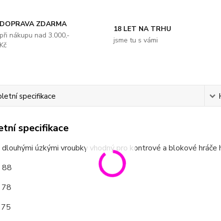
DOPRAVA ZDARMA
18 LET NA TRHU
při nákupu nad 3.000,-
jsme tu s vámi
Kč
etní specifikace
tní specifikace
 dlouhými úzkými vroubky vhodný pro kontrové a blokové hráče hr
: 88
: 78
 75