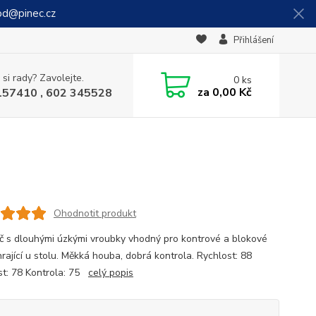
od@pinec.cz
Přihlášení
 si rady? Zavolejte.
0
ks
za
0,00 Kč
157410 , 602 345528
Ohodnotit produkt
č s dlouhými úzkými vroubky vhodný pro kontrové a blokové
rající u stolu. Měkká houba, dobrá kontrola. Rychlost: 88
st: 78 Kontrola: 75
celý popis