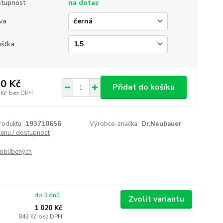
tupnost
na dotaz
va
ušťka
0 Kč
Přidat do košíku
 Kč
bez DPH
roduktu:
193710656
Výrobce-značka:
Dr.Neubauer
cenu / dostupnost
oblíbených
do 3 dnů
Zvolit variantu
1 020 Kč
843 Kč
bez DPH