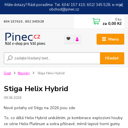
Máte dotazy? Rádi poradíme. Tel. 604/ 157 410, 602/ 345 528. e-mail:
obchod@pinec.cz
0
ks
604 157410 , 602 345528
za
0,00 Kč
Menu
Hledat
Úvod
Novinky
Stiga Helix Hybrid
Stiga Helix Hybrid
09.06.2026
Nové potahy od Stigy na 2026 jsou zde.
To, co dělá Helix Hybrid unikátním, je kombinace explozivní houby
ze série Helix Platinum a extra přilnavé, mírně lepivé horní gumy.