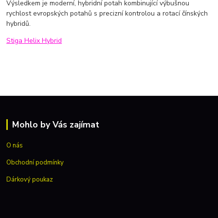
Výsledkem je moderní, hybridní potah kombinující výbušnou
rychlost evropských potahů s precizní kontrolou a rotací čínských
hybridů.
Stiga Helix Hybrid
Mohlo by Vás zajímat
O nás
Obchodní podmínky
Dárkový poukaz