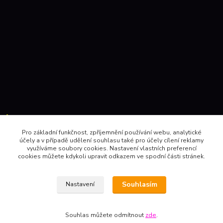
Kontakty:
Pro základní funkčnost, zpříjemnění používání webu, analytické
účely a v případě udělení souhlasu také pro účely cílení reklamy
604 157410 , 602 345528
využíváme soubory cookies. Nastavení vlastních preferencí
cookies můžete kdykoli upravit odkazem ve spodní části stránek.
obchod@pinec.cz
Souhlasím
Nastavení
Souhlas můžete odmítnout
zde
.
Vytvořeno na
Eshop-rychle.cz