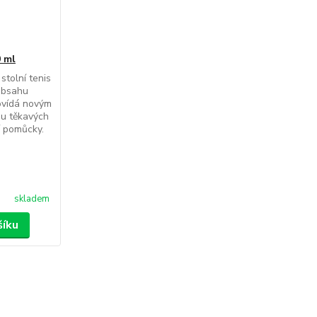
0 ml
stolní tenis
obsahu
ovídá novým
hu těkavých
í pomůcky.
skladem
šíku