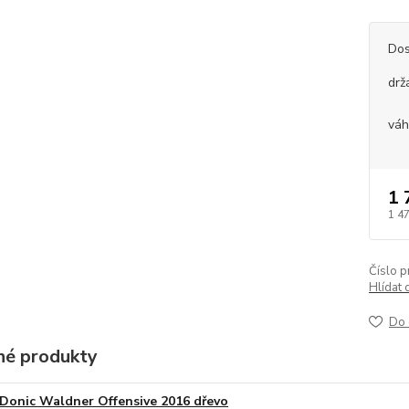
Dos
drž
vá
1 
1 4
Číslo p
Hlídat 
Do 
é produkty
Donic Waldner Offensive 2016 dřevo