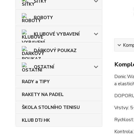
SÍŤKY
ROBOTY
KLUBOVÉ VYBAVENÍ
Kompl
DÁRKOVÝ POUKAZ
Komple
OSTATNÍ
Donic Wal
RADY a TIPY
a elastic
RAKETY NA PADEL
DOPORU
ŠKOLA STOLNÍHO TENISU
Vrstvy: 
Rychlost
KLUB DTJ HK
Kontrola: