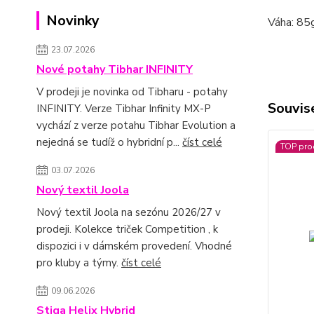
Novinky
Váha: 85
23.07.2026
Nové potahy Tibhar INFINITY
V prodeji je novinka od Tibharu - potahy
Souvise
INFINITY. Verze Tibhar Infinity MX-P
vychází z verze potahu Tibhar Evolution a
nejedná se tudíž o hybridní p...
číst celé
TOP pro
03.07.2026
Nový textil Joola
Nový textil Joola na sezónu 2026/27 v
prodeji. Kolekce triček Competition , k
dispozici i v dámském provedení. Vhodné
pro kluby a týmy.
číst celé
09.06.2026
Stiga Helix Hybrid