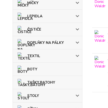
MÍČKY
LEPIDLA
ČISTIČE
DOPLŇKY NA PÁLKY
TEXTIL
BOTY
TAŠKY,BATOHY
STOLY