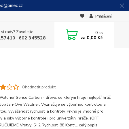
od@pinec.cz
Přihlášení
 si rady? Zavolejte.
0
ks
za
0,00 Kč
157410 , 602 345528
Ohodnotit produkt
Waldner Senso Carbon - dřevo, se kterým hraje nejlepší hráč
dob Jan-Ove Waldner. Vyznačuje se výbornou kontrolou a
itou, vyváženost rychlosti a kontroly. Prkno je vhodné pro
y a díky výborné kontrole i pro univerzálni hráče. (OFF)
ČUJEME Vrstvy: 5+2 Rychlost: 88 Kontr...
celý popis