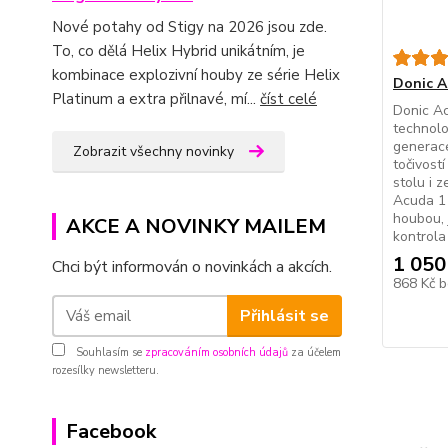
Nové potahy od Stigy na 2026 jsou zde.
To, co dělá Helix Hybrid unikátním, je
kombinace explozivní houby ze série Helix
Donic A
Platinum a extra přilnavé, mí...
číst celé
Donic Ac
technolo
generace
Zobrazit všechny novinky
točivost
stolu i z
Acuda 1 
houbou, 
AKCE A NOVINKY MAILEM
kontrola 
1 050
Chci být informován o novinkách a akcích.
868 Kč
b
Přihlásit se
Souhlasím se
zpracováním osobních údajů
za účelem
rozesílky newsletteru.
Facebook