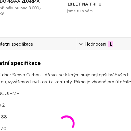
DOPRAVA ZDARMA
18 LET NA TRHU
při nákupu nad 3.000,-
jsme tu s vámi
Kč
etní specifikace
Hodnocení
1
tní specifikace
dner Senso Carbon - dřevo, se kterým hraje nejlepší hráč všec
itou, vyváženost rychlosti a kontroly. Prkno je vhodné pro útočníky
ČUJEME
5+2
: 88
 70