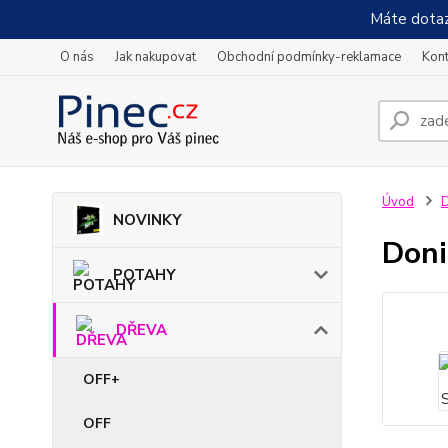
Máte dotaz
O nás
Jak nakupovat
Obchodní podmínky-reklamace
Kont
Úvod
NOVINKY
Doni
POTAHY
DŘEVA
OFF+
OFF