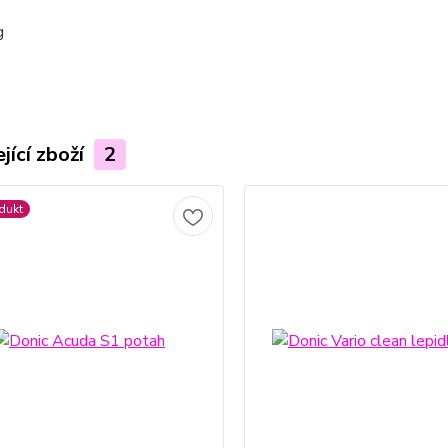
g
jící zboží
2
dukt