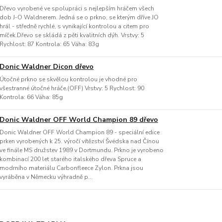
Dřevo vyrobené ve spolupráci s nejlepším hráčem všech
dob J-O Waldnerem. Jedná se o prkno, se kterým dříve JO
hrál - středně rychlé, s vynikající kontrolou a citem pro
míček.Dřevo se skládá z pěti kvalitních dýh. Vrstvy: 5
Rychlost: 87 Kontrola: 65 Váha: 83g
Donic Waldner Dicon dřevo
Útočné prkno se skvělou kontrolou je vhodné pro
všestranné útočné hráče.(OFF) Vrstvy: 5 Rychlost: 90
Kontrola: 66 Váha: 85g
Donic Waldner OFF World Champion 89 dřevo
Donic Waldner OFF World Champion 89 - speciální edice
prken vyrobených k 25. výročí vítězství Švédska nad Čínou
ve finále MS družstev 1989 v Dortmundu. Prkno je vyrobeno
kombinací 200 let starého italského dřeva Spruce a
modrního materiálu Carbonfleece Zylon. Prkna jsou
vyráběna v Německu výhradně p...