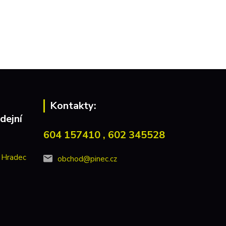
Kontakty:
dejní
604 157410 , 602 345528
 Hradec
obchod@pinec.cz