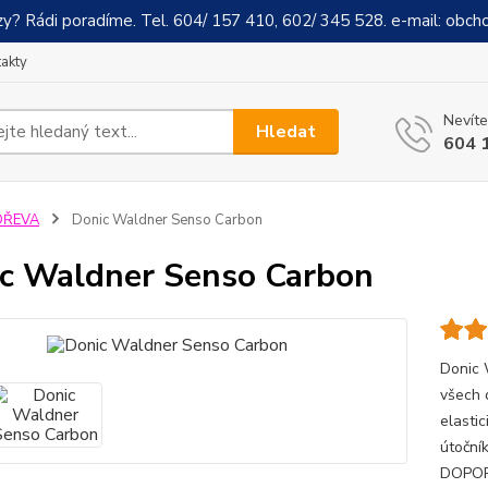
y? Rádi poradíme. Tel. 604/ 157 410, 602/ 345 528. e-mail: obch
akty
Nevíte
Hledat
604 
DŘEVA
Donic Waldner Senso Carbon
c Waldner Senso Carbon
Donic 
všech 
elastic
útočník
DOPORU