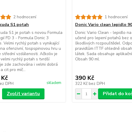
2 hodnocení
1 hodnocení
cuda S1 potah
Donic Vario clean lepidlo 9
uda S1 je potah s novou Formula
Donic Vario Clean - lepidlo na 
gií FD 3 - Formula Donic 3
učené pro lepení potahů bez 
. Velmi rychlý potah s vynikající
škodlivých rozpouštědel. Odp
í na ofenzivní, tospspinovou hru u
pravidlům ITTF ohledně obsa
e střední vzdálenosti. Ačkoliv je
látek. Sada obsahuje aplikačn
velmi rychlý potah s tvrdší
Obsah 90 ml.
je zde zachována i velmi dobrá
a cit pro míč...
 Kč
390 Kč
skladem
ez DPH
322 Kč
bez DPH
Zvolit variantu
Přidat do ko