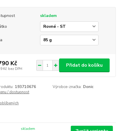
tupnost
skladem
átko
ha
790 Kč
Přidat do košíku
79 Kč
bez DPH
roduktu:
193710676
Výrobce-značka:
Donic
cenu / dostupnost
oblíbených
skladem