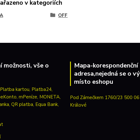
zařazeno v kategoriích
A
OFF
í možnosti, vše o
Mapa-korespondenční
adresa,nejedná se o vý
místo eshopu
Pod Zámečkem 1760/23 500 06
Králové
at
í