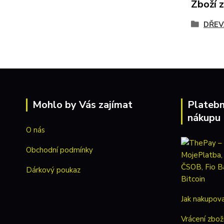
Zboží 
DŘEV
Mohlo by Vás zajímat
Platebn
nákupu
O nás
Obchodní podmínky
Dárkový poukaz
Jak nakupov
Vrácení zbož