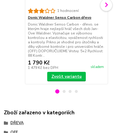
Donic Waldn
1 hodnocení
Donic Waldne
Donic Waldner Senso Carbon dřevo
relativně le
Donic Waldner Senso Carbon - dřevo, se
hru. Prkno, v
kterým hraje nejlepší hráč všech dob Jan-
obsahující vn
Ove Waldner. Vyznačuje se výbornou
carbonovými 
kontrolou a elasticitou, vyváženost rychlosti
poskytuje do
a kontroly. Prkno je vhodné pro útočníky a
topspinové ú
díky výborné kontrole i pro univerzálni hráče.
Rychlost: 100
(OFF) DOPORUČUJEME Vrstvy: 5+2 Rychlost:
88 Kontr...
1 790 Kč
1 490 Kč
skladem
1 479 Kč
bez DPH
1 231 Kč
bez
Zvolit variantu
Zboží zařazeno v kategoriích
DŘEVA
OFF