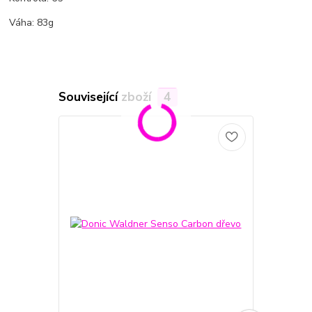
Váha: 83g
Související zboží
4
Akce