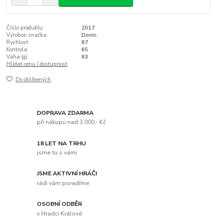
Číslo produktu:
2017
Výrobce-značka:
Donic
Rychlost:
87
Kontrola:
65
Váha (g):
83
Hlídat cenu / dostupnost
Do oblíbených
DOPRAVA ZDARMA
při nákupu nad 3.000,- Kč
18 LET NA TRHU
jsme tu s vámi
JSME AKTIVNÍ HRÁČI
rádi vám poradíme
OSOBNÍ ODBĚR
v Hradci Králové