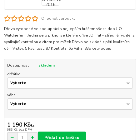
Ohodnotit produkt
Dřevo vyrobené ve spolupráci s nejlepším hráčem všech dob J-O
Waldnerem. Jedná se o prkno, se kterým dříve JO hrál - středně rychlé, s
vynikající kontrolou a citem pro míček.Dřevo se skládá z pěti kvalitních
dýh. Vrstvy: 5 Rychlost: 87 Kontrola: 65 Váha: 83g
celý popis
Dostupnost
skladem
držátko
váha
1 190 Kč
/
ks
983 Kč
bez DPH
Přidat do košíku