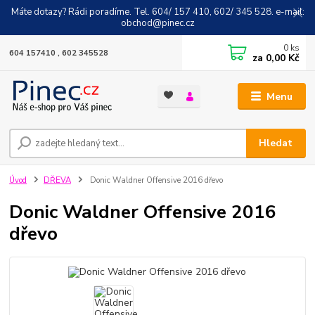
Máte dotazy? Rádi poradíme. Tel. 604/ 157 410, 602/ 345 528. e-mail:
obchod@pinec.cz
0
ks
604 157410 , 602 345528
za
0,00 Kč
Menu
Hledat
Úvod
DŘEVA
Donic Waldner Offensive 2016 dřevo
Donic Waldner Offensive 2016
dřevo