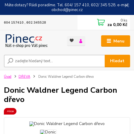
Máte dotazy? Rádi poradíme. Tel. 604/ 157 410, 602/ 345 528. e-mail:
obchod@pinec.cz
0
ks
604 157410 , 602 345528
za
0,00 Kč
Menu
Hledat
Úvod
DŘEVA
Donic Waldner Legend Carbon dřevo
Donic Waldner Legend Carbon
dřevo
Akce