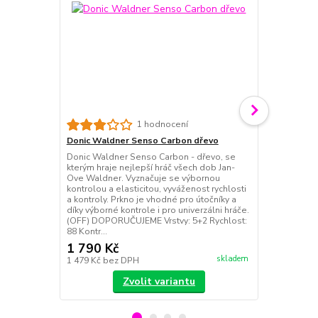
Donic Waldn
1 hodnocení
dřevo
Donic Waldner Senso Carbon dřevo
Donic Waldn
Donic Waldner Senso Carbon - dřevo, se
speciální ed
kterým hraje nejlepší hráč všech dob Jan-
vítězství Šv
Ove Waldner. Vyznačuje se výbornou
družstev 198
kontrolou a elasticitou, vyváženost rychlosti
vyrobeno kom
a kontroly. Prkno je vhodné pro útočníky a
italského dř
díky výborné kontrole i pro univerzálni hráče.
materiálu Ca
(OFF) DOPORUČUJEME Vrstvy: 5+2 Rychlost:
vyráběna v N
88 Kontr...
1 790 Kč
2 490 Kč
skladem
1 479 Kč
bez DPH
2 058 Kč
bez
Zvolit variantu