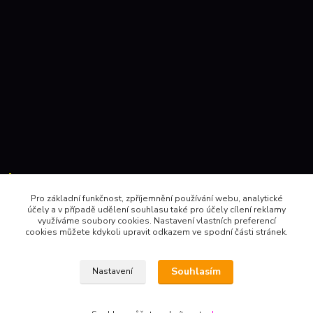
Kontakty:
Pro základní funkčnost, zpříjemnění používání webu, analytické
účely a v případě udělení souhlasu také pro účely cílení reklamy
604 157410 , 602 345528
využíváme soubory cookies. Nastavení vlastních preferencí
cookies můžete kdykoli upravit odkazem ve spodní části stránek.
obchod@pinec.cz
Souhlasím
Nastavení