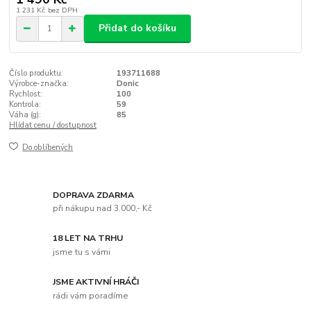
1 231 Kč
bez DPH
Přidat do košíku
Číslo produktu:
193711688
Výrobce-značka:
Donic
Rychlost:
100
Kontrola:
59
Váha (g):
85
Hlídat cenu / dostupnost
Do oblíbených
DOPRAVA ZDARMA
při nákupu nad 3.000,- Kč
18 LET NA TRHU
jsme tu s vámi
JSME AKTIVNÍ HRÁČI
rádi vám poradíme