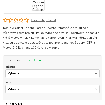
Ohodnotit produkt
Donic Waldner Legend Carbon - rychlé, relativně lehké prkno s
výborným citem pro hru. Prkno, vyrobené s velkou pečlivostí, obsahující
vnější vrstvu Hinoki v kombinaci s carbonovými vlákny a měkkou vnitřní
vrstvou poskytuje dostatečnou tuhost pro topspinové údery. (OFF+)
Vrstvy: 5+2 Rychlost: 100 Kon...
celý popis
Dostupnost
do 3 dnů
držátko
váha
1 490 Kč