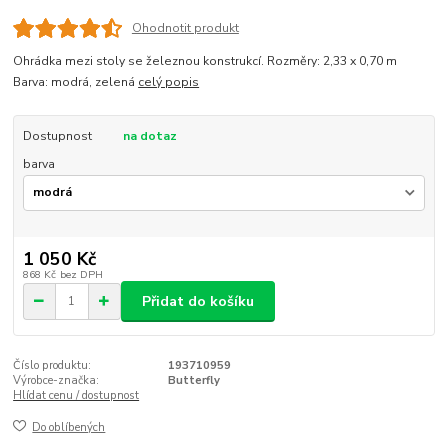
Ohodnotit produkt
Ohrádka mezi stoly se železnou konstrukcí. Rozměry: 2,33 x 0,70 m
Barva: modrá, zelená
celý popis
Dostupnost
na dotaz
barva
1 050 Kč
868 Kč
bez DPH
Přidat do košíku
Číslo produktu:
193710959
Výrobce-značka:
Butterfly
Hlídat cenu / dostupnost
Do oblíbených