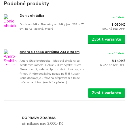
Podobné produkty
Donic ohrádka
do 3 dnů
Donic ohrádka. Rozměry ohrádky jsou 233 x 70
1 090 Kč
cm. Barva: zelená, modrá
901 Kč
bez DPH
Zvolit variantu
Andro Stabilo ohrádka 233 x 90 cm
cca 10 dnů
Andro Stabilo ohrádka - klasická ohrádka se
8 140 Kč
zesíleným rámem. Délka: 2,33m Výška: 90cm
6 727 Kč
bez DPH
Barva: modrá, zelená Upozornění: ohrádky jsou
firmou Andro dodávány pouze po 5-ti kusech
Cena dopravy je určována přepravcem a bude
určena na dotaz. (neplaťte předem)
Zvolit variantu
DOPRAVA ZDARMA
při nákupu nad 3.000,- Kč