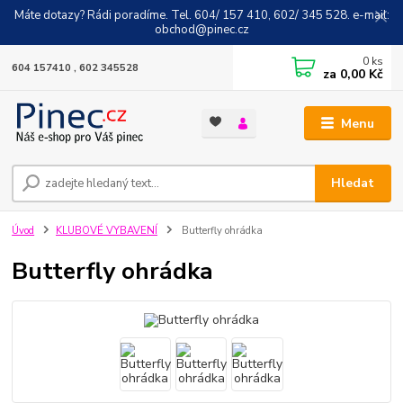
Máte dotazy? Rádi poradíme. Tel. 604/ 157 410, 602/ 345 528. e-mail:
obchod@pinec.cz
0
ks
604 157410 , 602 345528
za
0,00 Kč
Menu
Hledat
Úvod
KLUBOVÉ VYBAVENÍ
Butterfly ohrádka
Butterfly ohrádka