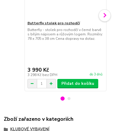
Butterfly stolek pro rozhodčí
Butterfly - stolek pro rozhodčí v černé barvě
Butterfly Eur
s bílým nápisem a růžovým logem. Rozměry:
BUTTERFLY 20
78 x 705 x 38 cm Cena dopravy na dotaz.
značky Butte
zdarma.Pevná
vyrobená ze
úchytem. Vh
Snadno nast
síťky.Barva s
3 990 Kč
1 850 Kč
do 3 dnů
3 298 Kč
bez DPH
1 529 Kč
bez
Přidat do košíku
Zboží zařazeno v kategoriích
KLUBOVÉ VYBAVENÍ