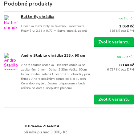
Podobné produkty
Butterfly ohrádka
do 3 dnů
Ohrádka mezi stoly se železnou konstrukcí.
1 050 Kč
Rozměry: 2,33 x 0,70 m Barva: modrá, zelená
868 Kč
bez DPH
Zvolit variantu
Andro Stabilo ohrádka 233 x 90 cm
cca 10 dnů
Andro Stabilo ohrádka - klasická ohrádka se
8 140 Kč
zesíleným rámem. Délka: 2,33m Výška: 90cm
6 727 Kč
bez DPH
Barva: modrá, zelená Upozornění: ohrádky jsou
firmou Andro dodávány pouze po 5-ti kusech
Cena dopravy je určována přepravcem a bude
určena na dotaz. (neplaťte předem)
Zvolit variantu
DOPRAVA ZDARMA
při nákupu nad 3.000,- Kč