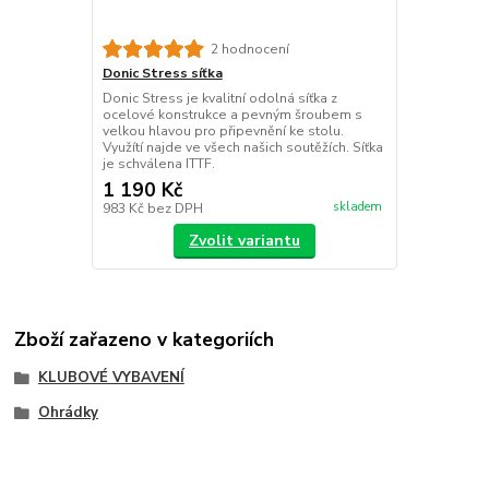
2 hodnocení
Donic Stress síťka
Donic Stress je kvalitní odolná síťka z
ocelové konstrukce a pevným šroubem s
velkou hlavou pro připevnění ke stolu.
Využítí najde ve všech našich soutěžích. Síťka
je schválena ITTF.
1 190 Kč
skladem
983 Kč
bez DPH
Zvolit variantu
Zboží zařazeno v kategoriích
KLUBOVÉ VYBAVENÍ
Ohrádky