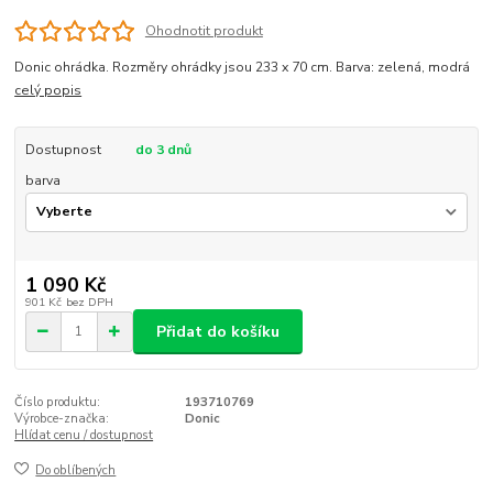
Ohodnotit produkt
Donic ohrádka. Rozměry ohrádky jsou 233 x 70 cm. Barva: zelená, modrá
celý popis
Dostupnost
do 3 dnů
barva
1 090 Kč
901 Kč
bez DPH
Přidat do košíku
Číslo produktu:
193710769
Výrobce-značka:
Donic
Hlídat cenu / dostupnost
Do oblíbených