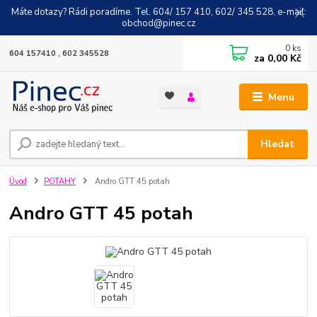
Máte dotazy? Rádi poradíme. Tel. 604/ 157 410, 602/ 345 528. e-mail:
obchod@pinec.cz
0
ks
604 157410 , 602 345528
za
0,00 Kč
Menu
Hledat
Úvod
POTAHY
Andro GTT 45 potah
Andro GTT 45 potah