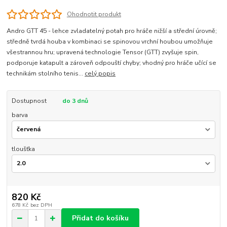
Ohodnotit produkt
Andro GTT 45 - lehce zvladatelný potah pro hráče nižší a střední úrovně;
středně tvrdá houba v kombinaci se spinovou vrchní houbou umožňuje
všestrannou hru; upravená technologie Tensor (GTT) zvyšuje spin,
podporuje katapult a zároveň odpouští chyby; vhodný pro hráče učící se
technikám stolního tenis...
celý popis
Dostupnost
do 3 dnů
barva
tloušťka
820 Kč
678 Kč
bez DPH
Přidat do košíku