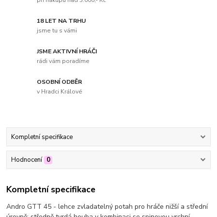
při nákupu nad 3.000,- Kč
18 LET NA TRHU
jsme tu s vámi
JSME AKTIVNÍ HRÁČI
rádi vám poradíme
OSOBNÍ ODBĚR
v Hradci Králové
Kompletní specifikace
Hodnocení
0
Kompletní specifikace
Andro GTT 45 - lehce zvladatelný potah pro hráče nižší a střední
úrovně; středně tvrdá houba v kombinaci se spinovou vrchní