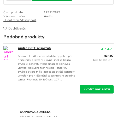
Číslo produktu:
193712673
Výrobce-značka:
Andro
Hlídat cenu / dostupnost
Do oblíbených
Podobné produkty
Andro GTT 40 potah
do 3 dnů
Andro GTT 40 - lehce ovladatelný potah pro
820 Kč
hráče nižší a střední úrovně; měkká houba
678 Kč
bez DPH
zvyšující kontrolu v kombinaci se spinovou
vrstvou; upravená technologie Tensor (GTT)
zvyšuje cit pro míč a zamezuje ztrátě kontroly;
vytvořen pro hráče učící se technikám stolního
tenisu Rychlost: 90 Točivost: 107 ...
Zvolit variantu
DOPRAVA ZDARMA