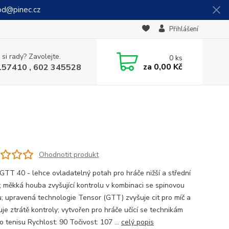
od@pinec.cz
Přihlášení
 si rady? Zavolejte.
0
ks
za
0,00 Kč
157410 , 602 345528
Ohodnotit produkt
GTT 40 - lehce ovladatelný potah pro hráče nižší a střední
; měkká houba zvyšující kontrolu v kombinaci se spinovou
u; upravená technologie Tensor (GTT) zvyšuje cit pro míč a
je ztrátě kontroly; vytvořen pro hráče učící se technikám
o tenisu Rychlost: 90 Točivost: 107 ...
celý popis