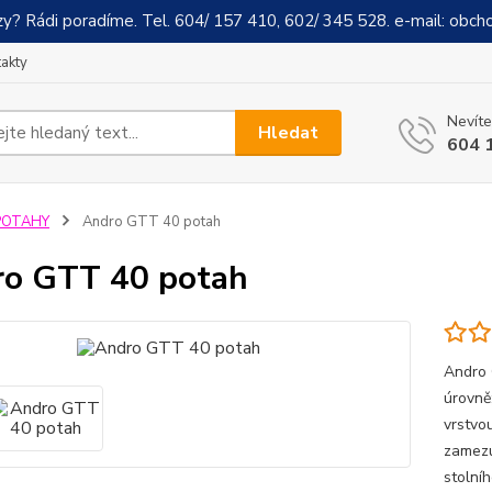
y? Rádi poradíme. Tel. 604/ 157 410, 602/ 345 528. e-mail: obch
akty
Nevíte
Hledat
604 
POTAHY
Andro GTT 40 potah
o GTT 40 potah
Andro 
úrovně
vrstvo
zamezu
stolníh