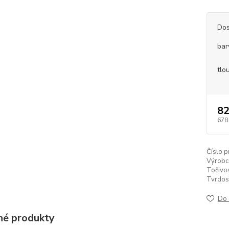
Dos
bar
tlo
82
678
Číslo p
Výrobc
Točivos
Tvrdos
Do 
é produkty