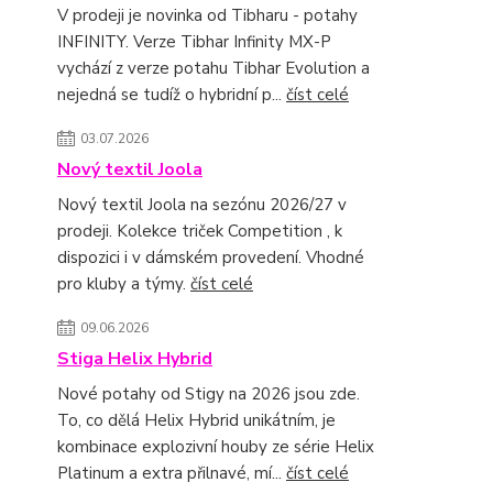
V prodeji je novinka od Tibharu - potahy
INFINITY. Verze Tibhar Infinity MX-P
vychází z verze potahu Tibhar Evolution a
nejedná se tudíž o hybridní p...
číst celé
03.07.2026
Nový textil Joola
Nový textil Joola na sezónu 2026/27 v
prodeji. Kolekce triček Competition , k
dispozici i v dámském provedení. Vhodné
pro kluby a týmy.
číst celé
09.06.2026
Stiga Helix Hybrid
Nové potahy od Stigy na 2026 jsou zde.
To, co dělá Helix Hybrid unikátním, je
kombinace explozivní houby ze série Helix
Platinum a extra přilnavé, mí...
číst celé