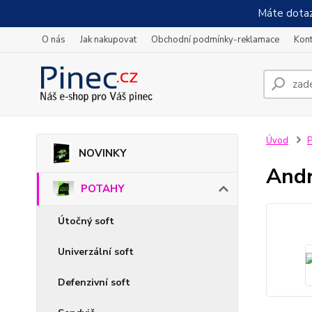
Máte dotaz
O nás
Jak nakupovat
Obchodní podmínky-reklamace
Kont
Úvod
NOVINKY
Andr
POTAHY
Útočný soft
Univerzální soft
Defenzivní soft