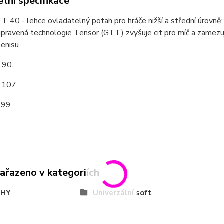
tní specifikace
 40 - lehce ovladatelný potah pro hráče nižší a střední úrovně;
upravená technologie Tensor (GTT) zvyšuje cit pro míč a zamezuj
tenisu
: 90
: 107
 99
zařazeno v kategoriích
AHY
Univerzální soft