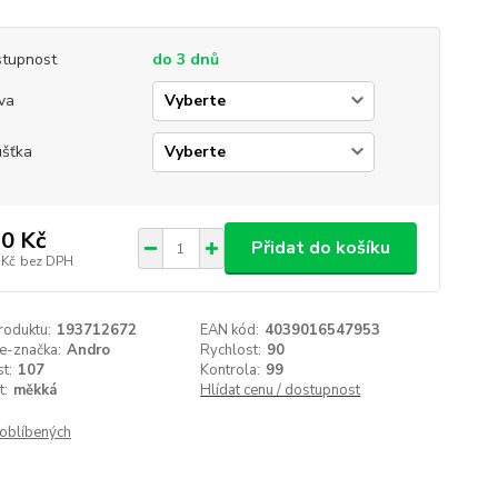
tupnost
do 3 dnů
va
ušťka
0 Kč
Přidat do košíku
 Kč
bez DPH
roduktu:
193712672
EAN kód:
4039016547953
e-značka:
Andro
Rychlost:
90
t:
107
Kontrola:
99
t:
měkká
Hlídat cenu / dostupnost
oblíbených