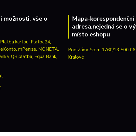
í možnosti, vše o
Mapa-korespondenční
adresa,nejedná se o vý
místo eshopu
Pod Zámečkem 1760/23 500 06
Králové
at
í