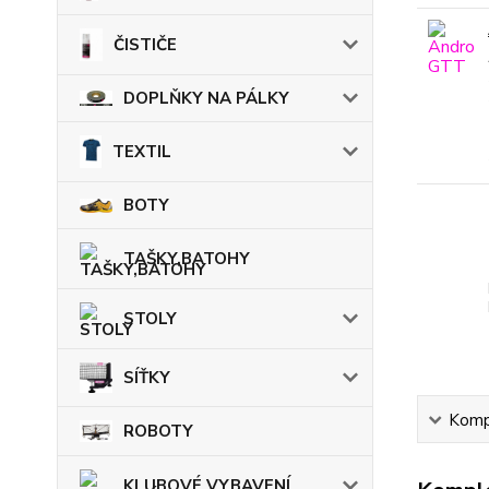
ČISTIČE
DOPLŇKY NA PÁLKY
TEXTIL
BOTY
TAŠKY,BATOHY
STOLY
SÍŤKY
Kompl
ROBOTY
KLUBOVÉ VYBAVENÍ