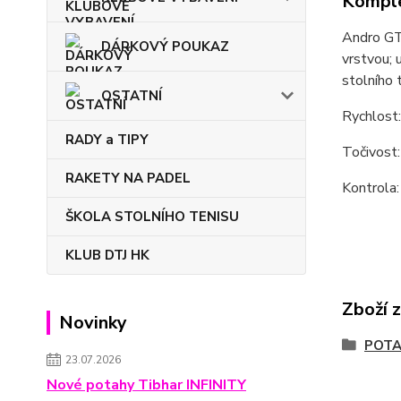
Komple
Andro GTT
DÁRKOVÝ POUKAZ
vrstvou; 
stolního 
OSTATNÍ
Rychlost
RADY a TIPY
Točivost
RAKETY NA PADEL
Kontrola:
ŠKOLA STOLNÍHO TENISU
KLUB DTJ HK
Zboží 
Novinky
POT
23.07.2026
Nové potahy Tibhar INFINITY