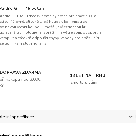
Andro GTT 45 potah
Andro GTT 45 - lehce zvladatelný potah pro hráče nižší a
střední úrovně; středně tvrdá houba v kombinaci se
spinovou vrchní houbou umožňuje všestrannou hru;
upravená technologie Tensor (GTT) zvyšuje spin, podporuje
katapult a zároveň odpouští chyby; vhodný pro hráče učící
se technikám stolního tenis...
DOPRAVA ZDARMA
18 LET NA TRHU
při nákupu nad 3.000,-
jsme tu s vámi
Kč
etní specifikace