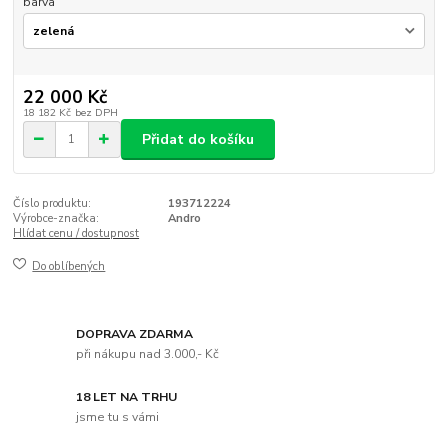
barva
22 000 Kč
18 182 Kč
bez DPH
Přidat do košíku
Číslo produktu:
193712224
Výrobce-značka:
Andro
Hlídat cenu / dostupnost
Do oblíbených
DOPRAVA ZDARMA
při nákupu nad 3.000,- Kč
18 LET NA TRHU
jsme tu s vámi