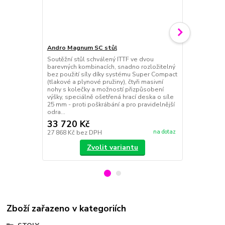
Andro Magnum SC stůl
Soutěžní stůl schválený ITTF ve dvou
Andro měrka
barevných kombinacích, snadno rozložitelný
Andro měrka 
bez použití síly díky systému Super Compact
(tlakové a plynové pružiny), čtyři masivní
nohy s kolečky a možností přizpůsobení
výšky, speciálně ošetřená hrací deska o síle
25 mm - proti poškrábání a pro pravidelnější
odra...
33 720 Kč
110 Kč
na dotaz
27 868 Kč
bez DPH
91 Kč
bez D
Zvolit variantu
Zboží zařazeno v kategoriích