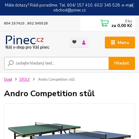
Máte dotazy? Rádi poradíme. Tel. 604/ 157 410, 602/ 345 528. e-mail:
obchod@pinec.cz
0
ks
604 157410 , 602 345528
za
0,00 Kč
Menu
Hledat
Úvod
STOLY
Andro Competition stůl
Andro Competition stůl