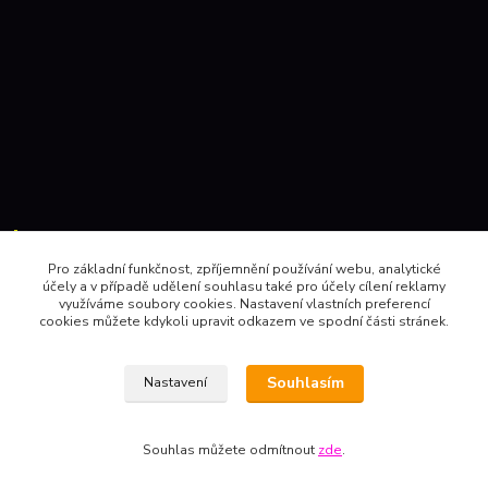
Kontakty:
Pro základní funkčnost, zpříjemnění používání webu, analytické
účely a v případě udělení souhlasu také pro účely cílení reklamy
604 157410 , 602 345528
využíváme soubory cookies. Nastavení vlastních preferencí
cookies můžete kdykoli upravit odkazem ve spodní části stránek.
obchod@pinec.cz
Souhlasím
Nastavení
Souhlas můžete odmítnout
zde
.
Vytvořeno na
Eshop-rychle.cz