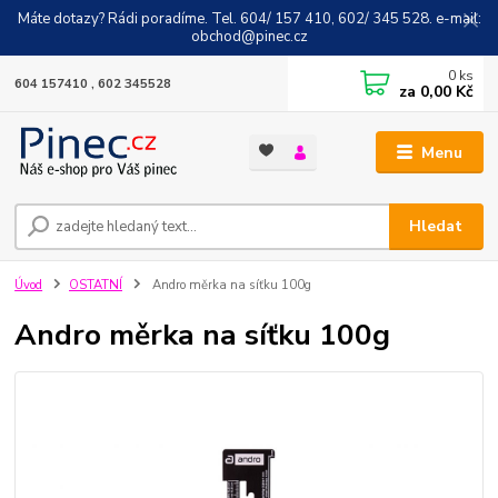
Máte dotazy? Rádi poradíme. Tel. 604/ 157 410, 602/ 345 528. e-mail:
obchod@pinec.cz
0
ks
604 157410 , 602 345528
za
0,00 Kč
Menu
Hledat
Úvod
OSTATNÍ
Andro měrka na síťku 100g
Andro měrka na síťku 100g