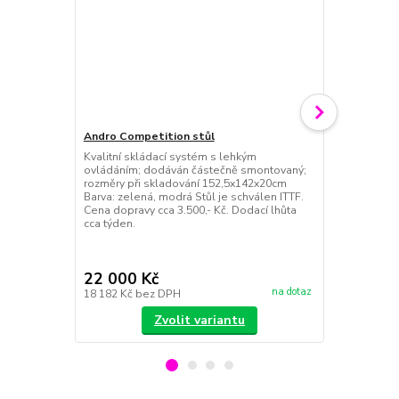
Andro Competition stůl
Kvalitní skládací systém s lehkým
Andro Speed
ovládáním; dodáván částečně smontovaný;
Andro Speedb
rozměry při skladování 152,5x142x20cm
kvality, vhod
Barva: zelená, modrá Stůl je schválen ITTF.
jsou kulaté
Cena dopravy cca 3.500,- Kč. Dodací lhůta
a rovnoměrno
cca týden.
materiálu a 
jsou baleny v
Barva: bílá
22 000 Kč
295 Kč
na dotaz
18 182 Kč
bez DPH
244 Kč
bez 
Zvolit variantu