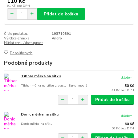
110 Kč
91 Kč
bez DPH
Přidat do košíku
Číslo produktu:
193710891
Výrobce-značka:
Andro
Hlídat cenu / dostupnost
Do oblíbených
Podobné produkty
Tibhar měrka na síťku
skladem
Tibhar měrka na síťku z plastu. Barva: modrá
50 Kč
41 Kč
bez DPH
Přidat do košíku
Donic měrka na síťku
skladem
Donic měrka na síťku.
60 Kč
50 Kč
bez DPH