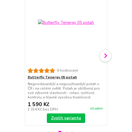
Butterfly T
6 hodnocení
Potah je urče
Butterfly Tenergy 05 potah
stolu. Měkčí
Nejprodávanější a nejpoužívanější potah v
Tenergy 05.
ČR i na celém světě. Potah je oblíbený pro
své výborné vlastnosti - rotaci, rychlost,
kontrolu a hlavně vysokou trvanlivost.
1 590 Kč
1 590 Kč
skladem
1 314 Kč
bez DPH
1 314 Kč
bez
Zvolit variantu