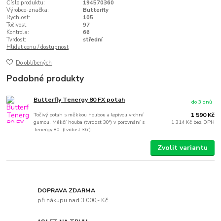
Číslo produktu:
194570360
Výrobce-značka:
Butterfly
Rychlost:
105
Točivost:
97
Kontrola:
66
Tvrdost:
střední
Hlídat cenu / dostupnost
Do oblíbených
Podobné produkty
Butterfly Tenergy 80 FX potah
do 3 dnů
Točivý potah s měkkou houbou a lepivou vrchní
1 590 Kč
gumou. Měkčí houba (tvrdost 30°) v porovnání s
1 314 Kč
bez DPH
Tenergy 80. (tvrdost 36°)
Zvolit variantu
DOPRAVA ZDARMA
při nákupu nad 3.000,- Kč