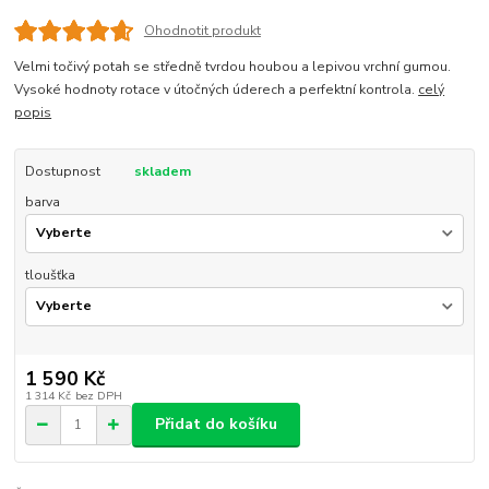
Ohodnotit produkt
Velmi točivý potah se středně tvrdou houbou a lepivou vrchní gumou.
Vysoké hodnoty rotace v útočných úderech a perfektní kontrola.
celý
popis
Dostupnost
skladem
barva
tloušťka
1 590 Kč
1 314 Kč
bez DPH
Přidat do košíku