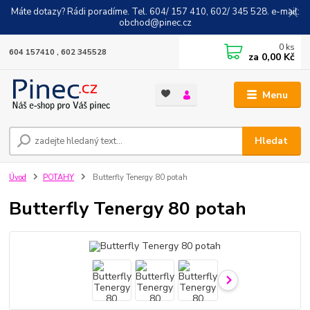
Máte dotazy? Rádi poradíme. Tel. 604/ 157 410, 602/ 345 528. e-mail:
obchod@pinec.cz
0
ks
604 157410 , 602 345528
za
0,00 Kč
Menu
Hledat
Úvod
POTAHY
Butterfly Tenergy 80 potah
Butterfly Tenergy 80 potah