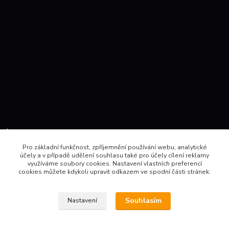
Kontakty:
Pro základní funkčnost, zpříjemnění používání webu, analytické
účely a v případě udělení souhlasu také pro účely cílení reklamy
604 157410 , 602 345528
využíváme soubory cookies. Nastavení vlastních preferencí
cookies můžete kdykoli upravit odkazem ve spodní části stránek.
obchod@pinec.cz
Souhlasím
Nastavení