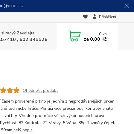
od@pinec.cz
Přihlášení
 si rady? Zavolejte.
0
ks
za
0,00 Kč
157410 , 602 345528
Ohodnotit produkt
ní časem prověřené prkno je jedním z nejprodávanějších prken
čné technické hráče. Přínáší více preciznosti, kontroly a citu
nzivní hry. Vhodné pro hráče všech výkonnostních úrovní.
 Rychlost: 82 Kontrola: 72 Vrstvy: 5 Váha: 85g Rozměry čepele:
 150mm
celý popis