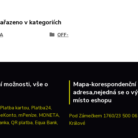
zařazeno v kategoriích
A
OFF-
í možnosti, vše o
Mapa-korespondenční
adresa,nejedná se o vý
místo eshopu
Pod Zámečkem 1760/23 500 06
Králové