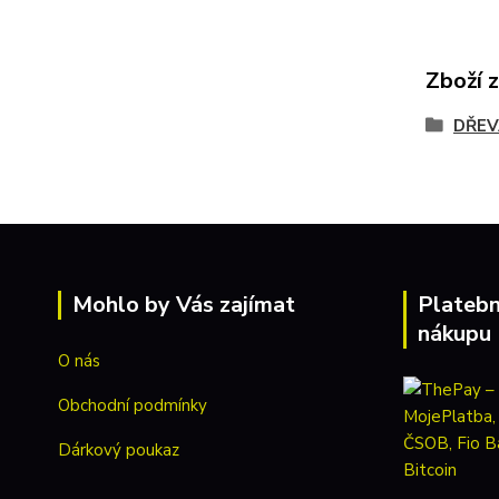
Zboží 
DŘEV
Mohlo by Vás zajímat
Platebn
nákupu
O nás
Obchodní podmínky
Dárkový poukaz