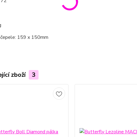
 72
g
 čepele: 159 x 150mm
jící zboží
3