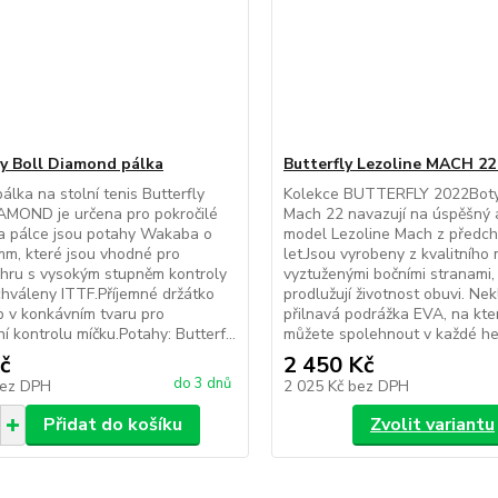
ly Boll Diamond pálka
Butterfly Lezoline MACH 22
pálka na stolní tenis Butterfly
Kolekce BUTTERFLY 2022Boty
AMOND je určena pro pokročilé
Mach 22 navazují na úspěšný 
a pálce jsou potahy Wakaba o
model Lezoline Mach z předch
 mm, které jsou vhodné pro
let.Jsou vyrobeny z kvalitního 
hru s vysokým stupněm kontroly
vyztuženými bočními stranami,
chváleny ITTF.Příjemné držátko
prodlužují životnost obuvi. Ne
p v konkávním tvaru pro
přilnavá podrážka EVA, na kte
í kontrolu míčku.Potahy: Butterf...
můžete spolehnout v každé hern
č
2 450 Kč
do 3 dnů
ez DPH
2 025 Kč
bez DPH
Přidat do košíku
Zvolit variantu