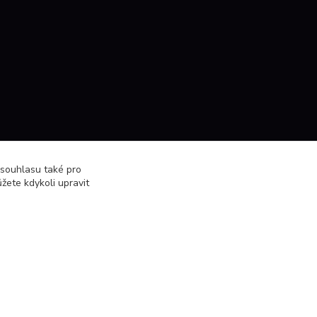
 souhlasu také pro
žete kdykoli upravit
Vytvořeno na
Eshop-rychle.cz