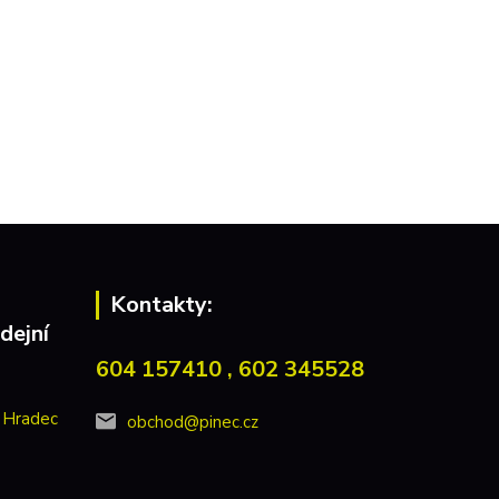
Kontakty:
dejní
604 157410 , 602 345528
 Hradec
obchod@pinec.cz