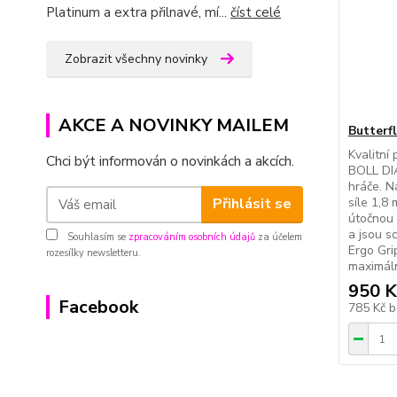
Platinum a extra přilnavé, mí...
číst celé
Zobrazit všechny novinky
AKCE A NOVINKY MAILEM
Butterf
Kvalitní 
Chci být informován o novinkách a akcích.
BOLL DI
hráče. N
síle 1,8
Přihlásit se
útočnou 
a jsou s
Souhlasím se
zpracováním osobních údajů
za účelem
Ergo Gri
rozesílky newsletteru.
maximáln
950 K
Facebook
785 Kč
b