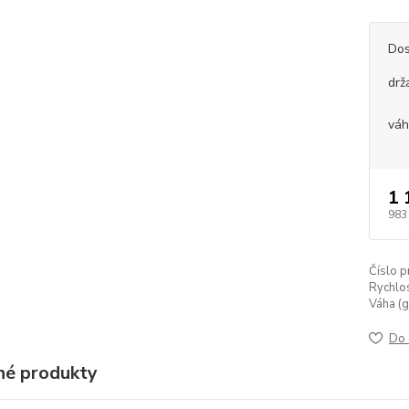
Dos
drž
vá
1 
983
Číslo p
Rychlos
Váha (g
Do 
é produkty