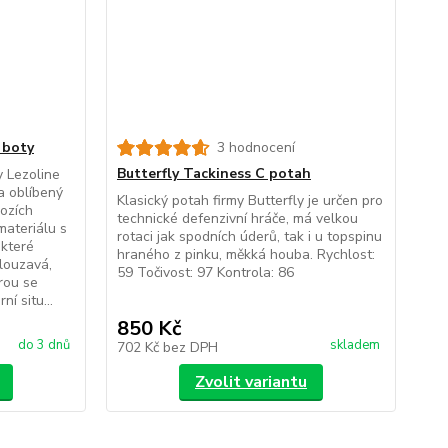
 boty
3 hodnocení
Butterfly Tackiness C potah
 Lezoline
a oblíbený
Klasický potah firmy Butterfly je určen pro
ozích
technické defenzivní hráče, má velkou
materiálu s
rotaci jak spodních úderů, tak i u topspinu
 které
hraného z pinku, měkká houba. Rychlost:
klouzavá,
59 Točivost: 97 Kontrola: 86
rou se
í situ...
850 Kč
do 3 dnů
skladem
702 Kč
bez DPH
Zvolit variantu