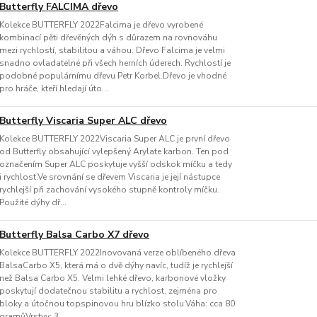
Butterfly FALCIMA dřevo
Kolekce BUTTERFLY 2022Falcima je dřevo vyrobené
kombinací pěti dřevěných dýh s důrazem na rovnováhu
mezi rychlostí, stabilitou a váhou. Dřevo Falcima je velmi
snadno ovladatelné při všech herních úderech. Rychlostí je
podobné populárnímu dřevu Petr Korbel.Dřevo je vhodné
pro hráče, kteří hledají úto...
Butterfly Viscaria Super ALC dřevo
Kolekce BUTTERFLY 2022Viscaria Super ALC je první dřevo
od Butterfly obsahující vylepšený Arylate karbon. Ten pod
označením Super ALC poskytuje vyšší odskok míčku a tedy
i rychlost.Ve srovnání se dřevem Viscaria je její nástupce
rychlejší při zachování vysokého stupně kontroly míčku.
Použité dýhy dř...
Butterfly Balsa Carbo X7 dřevo
Kolekce BUTTERFLY 2022Inovovaná verze oblíbeného dřeva
BalsaCarbo X5, která má o dvě dýhy navíc, tudíž je rychlejší
než Balsa Carbo X5. Velmi lehké dřevo, karbonové vložky
poskytují dodatečnou stabilitu a rychlost, zejména pro
bloky a útočnou topspinovou hru blízko stolu.Váha: cca 80
gramůVrstvy: 3 ...