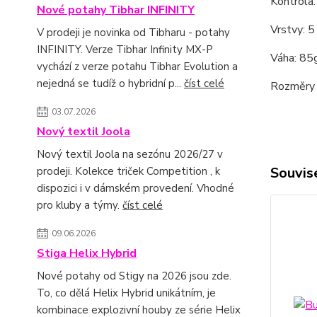
Kontrola:
Nové potahy Tibhar INFINITY
Vrstvy: 5
V prodeji je novinka od Tibharu - potahy
INFINITY. Verze Tibhar Infinity MX-P
Váha: 85
vychází z verze potahu Tibhar Evolution a
nejedná se tudíž o hybridní p...
číst celé
Rozměry
03.07.2026
Nový textil Joola
Nový textil Joola na sezónu 2026/27 v
Souvise
prodeji. Kolekce triček Competition , k
dispozici i v dámském provedení. Vhodné
pro kluby a týmy.
číst celé
09.06.2026
Stiga Helix Hybrid
Nové potahy od Stigy na 2026 jsou zde.
To, co dělá Helix Hybrid unikátním, je
kombinace explozivní houby ze série Helix