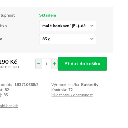
tupnost
Skladem
átko
ha
190 Kč
Přidat do košíku
 Kč
bez DPH
roduktu:
193710668/2
Výrobce-značka:
Butterfly
t:
82
Kontrola:
72
):
85
Hlídat cenu / dostupnost
oblíbených