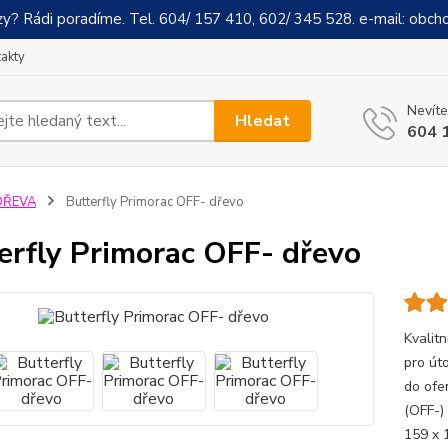
y? Rádi poradíme. Tel. 604/ 157 410, 602/ 345 528. e-mail: obch
akty
Nevíte
Hledat
604 
DŘEVA
Butterfly Primorac OFF- dřevo
erfly Primorac OFF- dřevo
Kvalit
pro úto
do ofe
(OFF-)
159 x