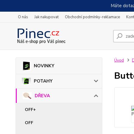
Máte dotaz
O nás
Jak nakupovat
Obchodní podmínky-reklamace
Kont
Úvod
NOVINKY
Butt
POTAHY
DŘEVA
OFF+
OFF