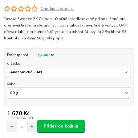
Ohodnotit produkt
Yasaka Sweden EK Carbon - útočné, předlakované prkno určené pro
ofenzivní hráče, preferující rychlost a tuhost dřeva. Vnější vrstvy z OAK
dřeva (dub), které umocňují rychlost a tuhost. Vrstvy: 5+2 Rychlost: 93
Kontrola: 75 Váha: 90g
celý popis
Dostupnost
Skladem
držátko
váha
1 670 Kč
1 380 Kč
bez DPH
Přidat do košíku