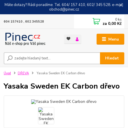
Máte dotazy? Rádi poradíme. Tel. 604/ 157 410, 602/ 345 528. e-mail:
obchod@pinec.cz
0
ks
604 157410 , 602 345528
za
0,00 Kč
Menu
Hledat
Úvod
DŘEVA
Yasaka Sweden EK Carbon dřevo
Yasaka Sweden EK Carbon dřevo