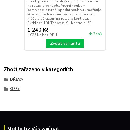
potah je určen pro útočné hráče s důrazem
na rotaci a kontrolu. Vrchní houba v
kombinaci s tvrdší spodní houbou umožňuje
více rychlosti a spinu. Potah je určen pro
hráče s důrazem na rotaci a kontrolu.
Rychlost: 101 Točivost: 91 Kontrola: 63
1 240 Kč
do 3 dnů
1 025 Kč
bez DPH
Zvolit variantu
Zboží zařazeno v kategoriích
DŘEVA
OFF+
Mohlo by Vás zajímat