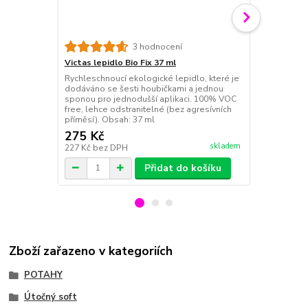
3 hodnocení
Victas lepidlo Bio Fix 37 ml
Victas čistí
Rychleschnoucí ekologické lepidlo, které je
Novinka od f
dodáváno se šesti houbičkami a jednou
Houbička na 
sponou pro jednodušší aplikaci. 100% VOC
free, lehce odstranitelné (bez agresívních
příměsí). Obsah: 37 ml
275 Kč
95 Kč
skladem
227 Kč
bez DPH
79 Kč
bez D
Přidat do košíku
Zboží zařazeno v kategoriích
POTAHY
Útočný soft