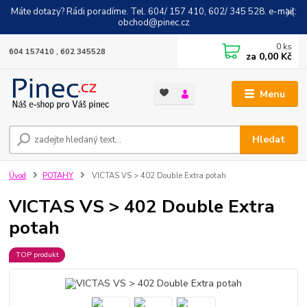
Máte dotazy? Rádi poradíme. Tel. 604/ 157 410, 602/ 345 528. e-mail:
obchod@pinec.cz
0
ks
604 157410 , 602 345528
za
0,00 Kč
Menu
Hledat
Úvod
POTAHY
VICTAS VS > 402 Double Extra potah
VICTAS VS > 402 Double Extra
potah
TOP produkt