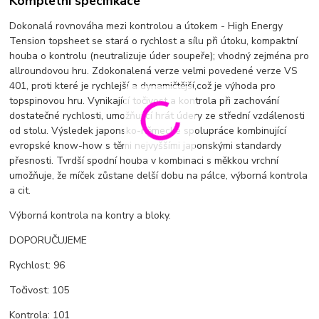
Kompletní specifikace
Dokonalá rovnováha mezi kontrolou a útokem - High Energy
Tension topsheet se stará o rychlost a sílu při útoku, kompaktní
houba o kontrolu (neutralizuje úder soupeře); vhodný zejména pro
allroundovou hru. Zdokonalená verze velmi povedené verze VS
401, proti které je rychlejší a dynamičtější,což je výhoda pro
topspinovou hru. Vynikající točivost a kontrola při zachování
dostatečné rychlosti, umožňující hrát údery ze střední vzdálenosti
od stolu. Výsledek japonsko-německé spolupráce kombinující
evropské know-how s těmi nejvyššími japonskými standardy
přesnosti. Tvrdší spodní houba v kombinaci s měkkou vrchní
umožňuje, že míček zůstane delší dobu na pálce, výborná kontrola
a cit.
Výborná kontrola na kontry a bloky.
DOPORUČUJEME
Rychlost: 96
Točivost: 105
Kontrola: 101