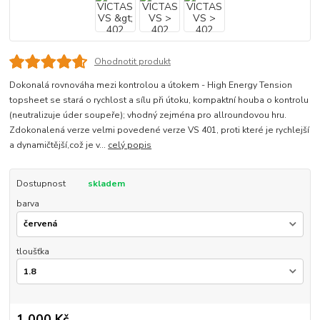
Ohodnotit produkt
Dokonalá rovnováha mezi kontrolou a útokem - High Energy Tension
topsheet se stará o rychlost a sílu při útoku, kompaktní houba o kontrolu
(neutralizuje úder soupeře); vhodný zejména pro allroundovou hru.
Zdokonalená verze velmi povedené verze VS 401, proti které je rychlejší
a dynamičtější,což je v...
celý popis
Dostupnost
skladem
barva
tloušťka
1 000 Kč