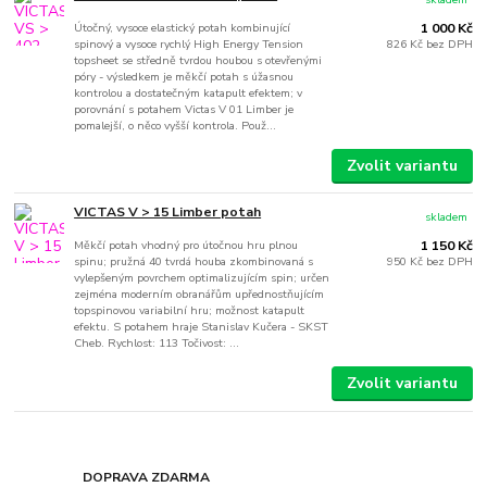
Útočný, vysoce elastický potah kombinující
1 000 Kč
spinový a vysoce rychlý High Energy Tension
826 Kč
bez DPH
topsheet se středně tvrdou houbou s otevřenými
póry - výsledkem je měkčí potah s úžasnou
kontrolou a dostatečným katapult efektem; v
porovnání s potahem Victas V 01 Limber je
pomalejší, o něco vyšší kontrola. Použ...
Zvolit variantu
VICTAS V > 15 Limber potah
skladem
Měkčí potah vhodný pro útočnou hru plnou
1 150 Kč
spinu; pružná 40 tvrdá houba zkombinovaná s
950 Kč
bez DPH
vylepšeným povrchem optimalizujícím spin; určen
zejména moderním obranářům upřednostňujícím
topspinovou variabilní hru; možnost katapult
efektu. S potahem hraje Stanislav Kučera - SKST
Cheb. Rychlost: 113 Točivost: ...
Zvolit variantu
DOPRAVA ZDARMA