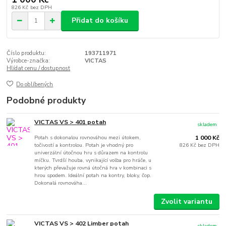
826 Kč
bez DPH
Přidat do košíku
Číslo produktu:
193711971
Výrobce-značka:
VICTAS
Hlídat cenu / dostupnost
Do oblíbených
Podobné produkty
VICTAS VS > 401 potah
skladem
Potah s dokonalou rovnováhou mezi útokem,
1 000 Kč
točivostí a kontrolou. Potah je vhodný pro
826 Kč
bez DPH
univerzální útočnou hru s důrazem na kontrolu
míčku. Tvrdší houba, vynikající volba pro hráče, u
kterých převažuje rovná útočná hra v kombinaci s
hrou spodem. Ideální potah na kontry, bloky, čop.
Dokonalá rovnováha...
Zvolit variantu
VICTAS VS > 402 Limber potah
skladem