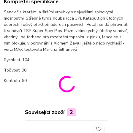
Kompletní specifikace
Sendvič s kratšími a širšími vroubky s nejvyššími spinovými
možnostmi. Středně tvrdá houba (cca 37). Katapult při útočných
úderech, rušivý efekt při úderech pasivních. Potah se dá přirovnat
k sendviči TSP Super Spin Pips. Pozn: velmi rychlý, útočný sendvič,
vhodný i na forhend pro rozehrání topspinu z pinku, lehce se s
ním blokuje, v porovnání s Xiomem Zava I ještě o něco rychlejší -
verzi MAX testovala Martina Šilhanová
Rychlost: 104
Točivost: 90
Kontrola: 90
Související zboží
2