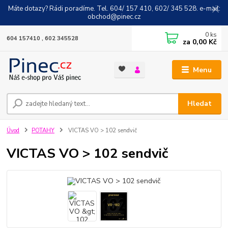
Máte dotazy? Rádi poradíme. Tel. 604/ 157 410, 602/ 345 528. e-mail:
obchod@pinec.cz
0
ks
604 157410 , 602 345528
za
0,00 Kč
Menu
Hledat
Úvod
POTAHY
VICTAS VO > 102 sendvič
VICTAS VO > 102 sendvič