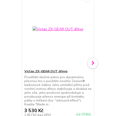
Victas ZX-GEAR OUT dřevo
VICTAS VJC 
Prvotřídní útočné prkno pro dynamickou
Nový typ pota
přesnou hru s použitím nového Zexion®
dostane soup
karbonové vlákna. Jeho umístění přímo pod
schopnosti za
svrchní vrstvou dřevo stabilizuje a dodává na
spojení tvrd
jeho síle, jeho pružnost zjednodušuje a
vrchní části 
povzbuzuje přenos energie při kontaktu
kombinací kon
pálky s míčkem (tzv. "rebound effect").
Přilnavější v
Kvalita "Made in...
dimenze to..
3 530 Kč
1 040 Kč
cca 10 dnů
2 917 Kč
bez DPH
860 Kč
bez 