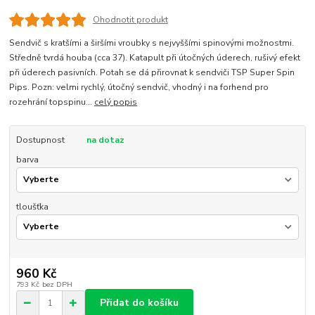
Ohodnotit produkt
Sendvič s kratšími a širšími vroubky s nejvyššími spinovými možnostmi.
Středně tvrdá houba (cca 37). Katapult při útočných úderech, rušivý efekt
při úderech pasivních. Potah se dá přirovnat k sendviči TSP Super Spin
Pips. Pozn: velmi rychlý, útočný sendvič, vhodný i na forhend pro
rozehrání topspinu...
celý popis
Dostupnost
na dotaz
barva
tloušťka
960 Kč
793 Kč
bez DPH
Přidat do košíku