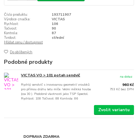
Číslo produktu:
193711907
Výrobce-značka:
VICTAS
Rychlost:
106
Točivost:
90
Kontrola:
87
Tvrdost:
střední
Hlídat cenu / dostupnost
Do oblíbených
Podobné produkty
VICTAS VO > 101 potah sendvič
na dotaz
Rychlý sendvič s inovovanou geometrií vroubků
960 Kč
pro přímou dráhu letu míče. Velmi měkká houba
793 Kč
bez DPH
(cca 30 ). Podobné vlastnosti jako TSP Spectol.
Rychlost: 108 Točivost: 88 Kontrola: 86
Zvolit variantu
DOPRAVA ZDARMA