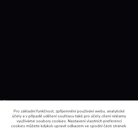
Kontakty:
Pro základní funkčnost, zpříjemnění používání webu, analytické
účely a v případě udělení souhlasu také pro účely cílení reklamy
604 157410 , 602 345528
využíváme soubory cookies. Nastavení vlastních preferencí
cookies můžete kdykoli upravit odkazem ve spodní části stránek.
obchod@pinec.cz