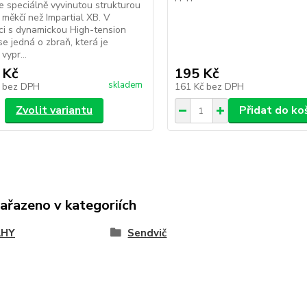
e speciálně vyvinutou strukturou
 měkčí než Impartial XB. V
i s dynamickou High-tension
e jedná o zbraň, která je
vypr...
 Kč
195 Kč
skladem
č
bez DPH
161 Kč
bez DPH
Zvolit variantu
Přidat do ko
zařazeno v kategoriích
AHY
Sendvič