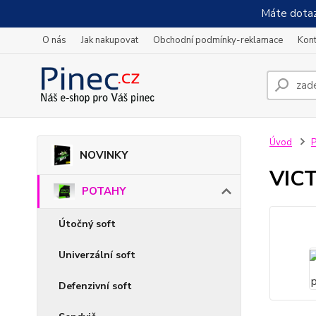
Máte dotaz
O nás
Jak nakupovat
Obchodní podmínky-reklamace
Kont
Úvod
NOVINKY
VICT
POTAHY
Útočný soft
Univerzální soft
Defenzivní soft