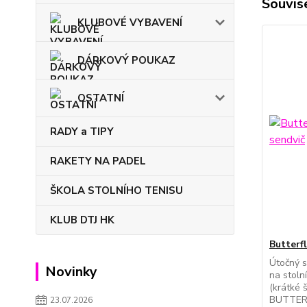
Souvise
KLUBOVÉ VYBAVENÍ
DÁRKOVÝ POUKAZ
OSTATNÍ
RADY a TIPY
RAKETY NA PADEL
ŠKOLA STOLNÍHO TENISU
KLUB DTJ HK
Butterf
Útočný 
Novinky
na stoln
(krátké 
BUTTERF
23.07.2026