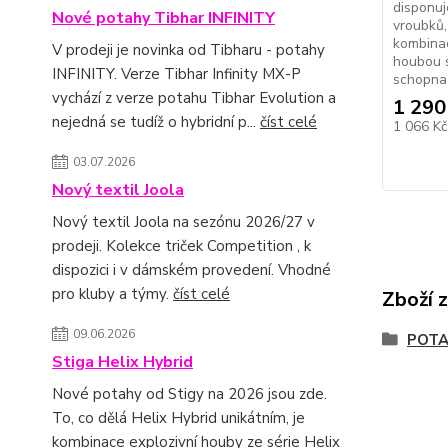
disponuj
Nové potahy Tibhar INFINITY
vroubků,
kombinac
V prodeji je novinka od Tibharu - potahy
houbou s
INFINITY. Verze Tibhar Infinity MX-P
schopna 
vychází z verze potahu Tibhar Evolution a
1 290
nejedná se tudíž o hybridní p...
číst celé
1 066 K
03.07.2026
Nový textil Joola
Nový textil Joola na sezónu 2026/27 v
prodeji. Kolekce triček Competition , k
dispozici i v dámském provedení. Vhodné
pro kluby a týmy.
číst celé
Zboží 
09.06.2026
POT
Stiga Helix Hybrid
Nové potahy od Stigy na 2026 jsou zde.
To, co dělá Helix Hybrid unikátním, je
kombinace explozivní houby ze série Helix