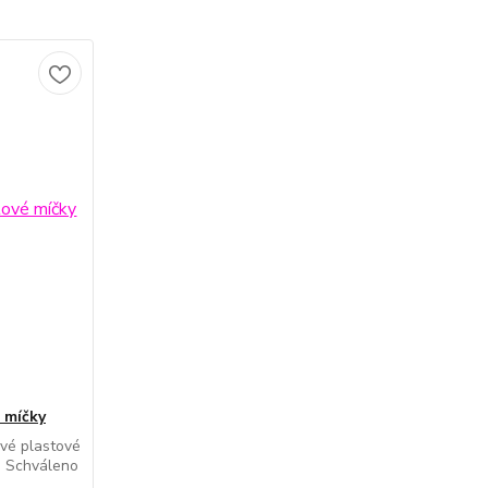
é míčky
švé plastové
á. Schváleno