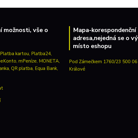
í možnosti, vše o
Mapa-korespondenční
adresa,nejedná se o vý
místo eshopu
Pod Zámečkem 1760/23 500 06
Králové
at
í