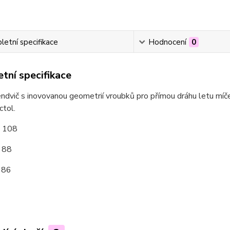
etní specifikace
Hodnocení
0
tní specifikace
ndvič s inovovanou geometrií vroubků pro přímou dráhu letu míč
tol.
: 108
: 88
 86