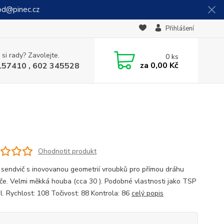
od@pinec.cz
Přihlášení
 si rady? Zavolejte.
0
ks
za
0,00 Kč
157410 , 602 345528
Ohodnotit produkt
 sendvič s inovovanou geometrií vroubků pro přímou dráhu
íče. Velmi měkká houba (cca 30 ). Podobné vlastnosti jako TSP
l. Rychlost: 108 Točivost: 88 Kontrola: 86
celý popis