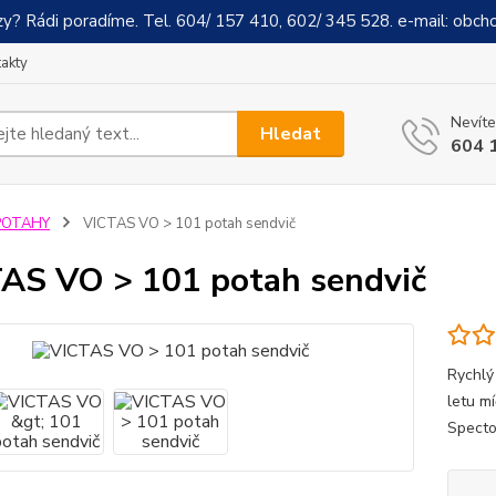
y? Rádi poradíme. Tel. 604/ 157 410, 602/ 345 528. e-mail: obch
akty
Nevíte
Hledat
604 
POTAHY
VICTAS VO > 101 potah sendvič
AS VO > 101 potah sendvič
Rychlý
letu m
Specto