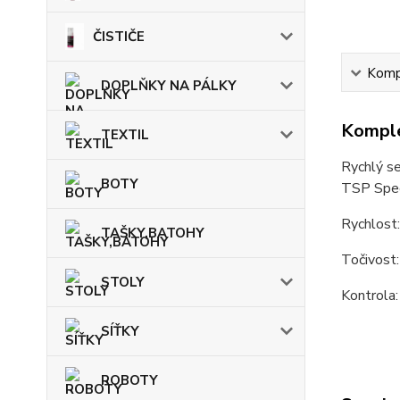
ČISTIČE
Kompl
DOPLŇKY NA PÁLKY
Komple
TEXTIL
Rychlý se
BOTY
TSP Spec
Rychlost
TAŠKY,BATOHY
Točivost
STOLY
Kontrola:
SÍŤKY
ROBOTY