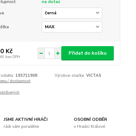
tupnost
na dotaz
va
ušťka
0 Kč
Přidat do košíku
 Kč
bez DPH
roduktu:
193711908
Výrobce-značka:
VICTAS
cenu / dostupnost
oblíbených
JSME AKTIVNÍ HRÁČI
OSOBNÍ ODBĚR
rádi vám poradíme
v Hradci Králové