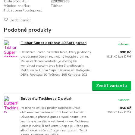
Číslo produktu:
228298365
Výrobce-značka:
Tibhar
Hlídat cenu / dostupnost
Do oblíbených
Podobné produkty
Tibhar Super defense 40 Soft potah
skladem
Defenzivní potah na stolní tenis, který je vhodný
990 Kč
pro obranné údery i rozmotaný topspin z pinku.
818 Kč
bez DPH
Má velice dobrou kontrolu, je vhodný ke
kombinaci s potahy typu tráva či antitopspin.
Měkčí verze Tibhar Super Defence 40. Kategorie:
DEF+ Rychlost: 60 Točivost: 105 Kontrola: 102
Zvolit variantu
Butterfly Tackiness D potah
skladem
Po mnoho let jsou potahy Tackiness Drive
850 Kč
oblíbené mezi univerzálními hráči a obranáři.
702 Kč
bez DPH
Důvodem je přilnavá guma a tvrdá houba. Tato
kombinace umožňuje extrémní rotace. Tackiness
Drive je rychlejší než verze Chop a je určena pro
allroundové hráče s důrazem na topspin. Tvrdá
houba. Rychlost: 69 Točivo...