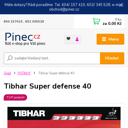
Máte dotazy? Rádi poradíme. Tel. 604/ 157 410, 602/ 345 528. e-mail:
obchod@pinec.cz
0
ks
604 157410 , 602 345528
za
0,00 Kč
Menu
Hledat
Úvod
POTAHY
Tibhar Super defense 40
Tibhar Super defense 40
TOP produkt