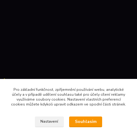
Kontakty:
Pro základní funkčnost, zpříjemnění používání webu, analytické
účely a v případě udělení souhlasu také pro účely cílení reklamy
604 157410 , 602 345528
využíváme soubory cookies. Nastavení vlastních preferencí
cookies můžete kdykoli upravit odkazem ve spodní části stránek.
obchod@pinec.cz
Souhlasím
Nastavení