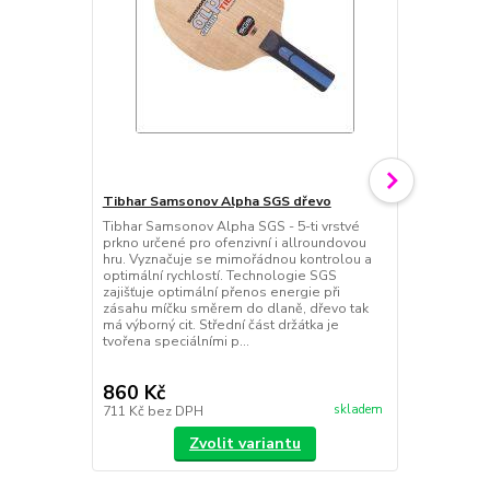
Tibhar Samsonov Alpha SGS dřevo
Tibhar Samsonov Alpha SGS - 5-ti vrstvé
Tibhar Evol
prkno určené pro ofenzivní i allroundovou
Jeden z nejry
hru. Vyznačuje se mimořádnou kontrolou a
EVOLUTION - 
optimální rychlostí. Technologie SGS
mimořádná en
zajišťuje optimální přenos energie při
geometrii vr
zásahu míčku směrem do dlaně, dřevo tak
se typu hry, 
má výborný cit. Střední část držátka je
pálky s míčk
tvořena speciálními p...
pro topspino
vzdál...
860 Kč
1 120 Kč
skladem
711 Kč
bez DPH
926 Kč
bez 
Zvolit variantu