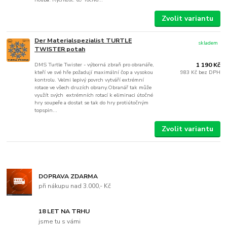
Zvolit variantu
Der Materialspezialist TURTLE
skladem
TWISTER potah
DMS Turtle Twister - výborná zbraň pro obranáře,
1 190 Kč
kteří ve své hře požadují maximální čop a vysokou
983 Kč
bez DPH
kontrolu. Velmi lepivý povrch vytváří extrémní
rotace ve všech druzích obrany.Obranář tak může
využít svých extrémních rotací k eliminaci útočné
hry soupeře a dostat se tak do hry protiútočným
topspin...
Zvolit variantu
DOPRAVA ZDARMA
při nákupu nad 3.000,- Kč
18 LET NA TRHU
jsme tu s vámi