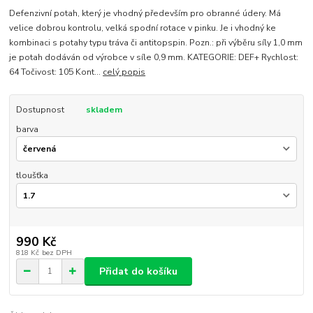
Defenzivní potah, který je vhodný především pro obranné údery. Má
velice dobrou kontrolu, velká spodní rotace v pinku. Je i vhodný ke
kombinaci s potahy typu tráva či antitopspin. Pozn.: při výběru síly 1,0 mm
je potah dodáván od výrobce v síle 0,9 mm. KATEGORIE: DEF+ Rychlost:
64 Točivost: 105 Kont...
celý popis
Dostupnost
skladem
barva
tloušťka
990 Kč
818 Kč
bez DPH
Přidat do košíku