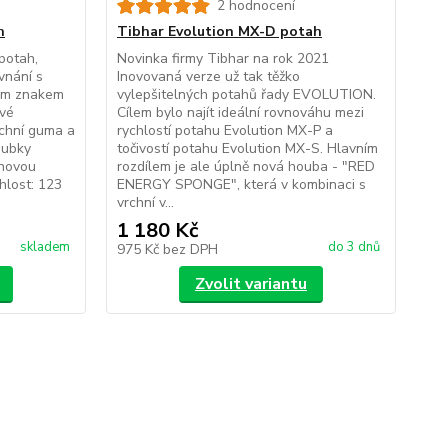
2 hodnocení
h
Tibhar Evolution MX-D potah
potah,
Novinka firmy Tibhar na rok 2021
vnání s
Inovovaná verze už tak těžko
ným znakem
vylepšitelných potahů řady EVOLUTION.
ové
Cílem bylo najít ideální rovnováhu mezi
rchní guma a
rychlostí potahu Evolution MX-P a
oubky
točivostí potahu Evolution MX-S. Hlavním
 novou
rozdílem je ale úplně nová houba - "RED
lost: 123
ENERGY SPONGE", která v kombinaci s
vrchní v...
1 180 Kč
skladem
do 3 dnů
975 Kč
bez DPH
Zvolit variantu