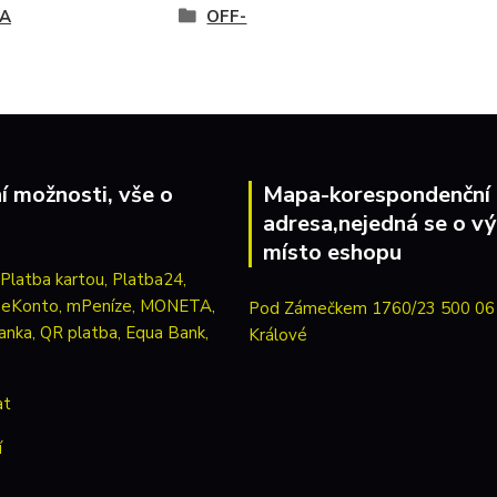
A
OFF-
í možnosti, vše o
Mapa-korespondenční
adresa,nejedná se o vý
místo eshopu
Pod Zámečkem 1760/23 500 06
Králové
at
í