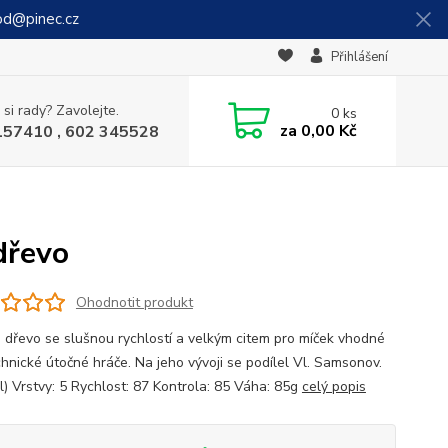
od@pinec.cz
Přihlášení
 si rady? Zavolejte.
0
ks
za
0,00 Kč
157410 , 602 345528
dřevo
Ohodnotit produkt
 dřevo se slušnou rychlostí a velkým citem pro míček vhodné
chnické útočné hráče. Na jeho vývoji se podílel Vl. Samsonov.
l) Vrstvy: 5 Rychlost: 87 Kontrola: 85 Váha: 85g
celý popis