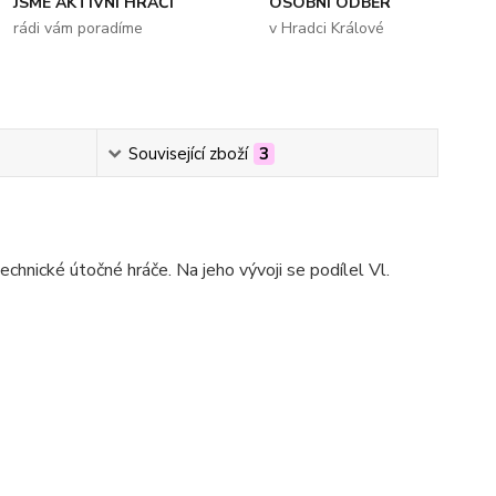
JSME AKTIVNÍ HRÁČI
OSOBNÍ ODBĚR
rádi vám poradíme
v Hradci Králové
Související zboží
3
hnické útočné hráče. Na jeho vývoji se podílel Vl.