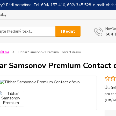
y? Rádi poradíme. Tel. 604/ 157 410, 602/ 345 528. e-mail: obch
akty
Nevíte
Hledat
604 
DŘEVA
Tibhar Samsonov Premium Contact dřevo
ar Samsonov Premium Contact 
Útočné
pro te
(Off/Al