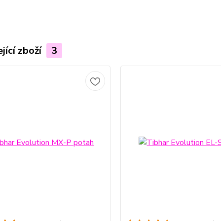
jící zboží
3