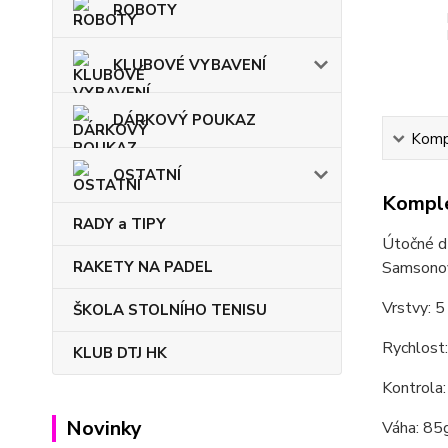
ROBOTY
KLUBOVÉ VYBAVENÍ
DÁRKOVÝ POUKAZ
Kompl
OSTATNÍ
Komple
RADY a TIPY
Útočné dř
Samsonov.
RAKETY NA PADEL
Vrstvy: 5
ŠKOLA STOLNÍHO TENISU
Rychlost
KLUB DTJ HK
Kontrola:
Novinky
Váha: 85