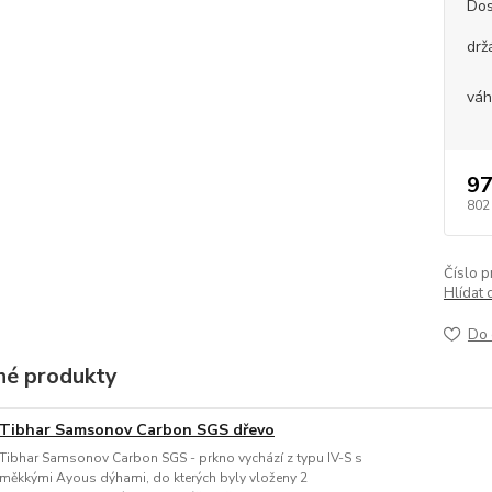
Dos
drž
vá
97
802
Číslo p
Hlídat 
Do 
é produkty
Tibhar Samsonov Carbon SGS dřevo
Tibhar Samsonov Carbon SGS - prkno vychází z typu IV-S s
měkkými Ayous dýhami, do kterých byly vloženy 2