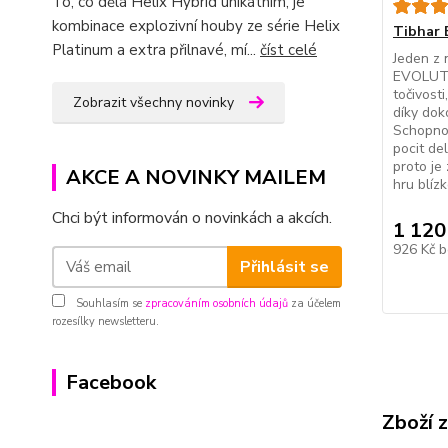
To, co dělá Helix Hybrid unikátním, je
kombinace explozivní houby ze série Helix
Tibhar 
Platinum a extra přilnavé, mí...
číst celé
Jeden z 
EVOLUTI
točivost
Zobrazit všechny novinky
díky dok
Schopnos
pocit de
proto je
AKCE A NOVINKY MAILEM
hru blízk
Chci být informován o novinkách a akcích.
1 120
926 Kč
b
Přihlásit se
Souhlasím se
zpracováním osobních údajů
za účelem
rozesílky newsletteru.
Facebook
Zboží 