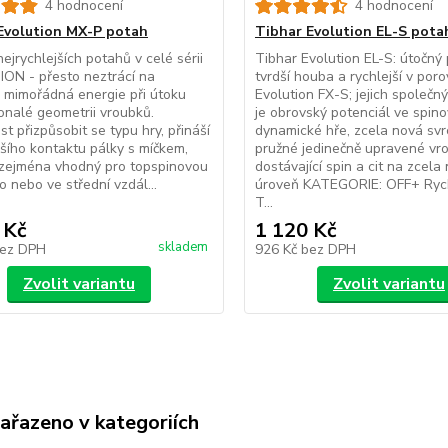
4 hodnocení
4 hodnocení
Evolution MX-P potah
Tibhar Evolution EL-S pota
nejrychlejších potahů v celé sérii
Tibhar Evolution EL-S: útočný 
ON - přesto neztrácí na
tvrdší houba a rychlejší v poro
i, mimořádná energie při útoku
Evolution FX-S; jejich společ
onalé geometrii vroubků.
je obrovský potenciál ve spin
t přizpůsobit se typu hry, přináší
dynamické hře, zcela nová sv
lšího kontaktu pálky s míčkem,
pružné jedinečně upravené vr
 zejména vhodný pro topspinovou
dostávající spin a cit na zcela
o nebo ve střední vzdál...
úroveň KATEGORIE: OFF+ Rych
T...
 Kč
1 120 Kč
skladem
ez DPH
926 Kč
bez DPH
Zvolit variantu
Zvolit variantu
zařazeno v kategoriích