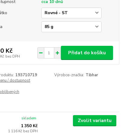
tupnost
cca 10 dnů
átko
ha
0 Kč
Přidat do košíku
 Kč
bez DPH
roduktu:
193710719
Výrobce-značka:
Tibhar
cenu / dostupnost
oblíbených
skladem
Zvolit variantu
1 350 Kč
1 116 Kč
bez DPH