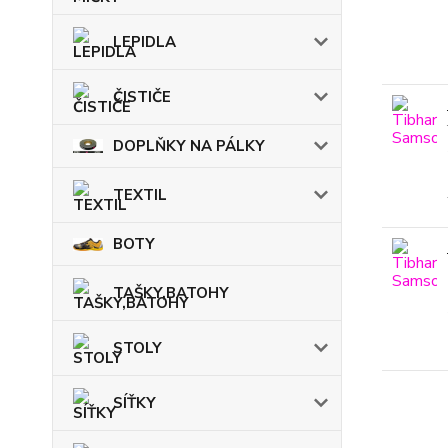
LEPIDLA
ČISTIČE
DOPLŇKY NA PÁLKY
TEXTIL
BOTY
TAŠKY,BATOHY
STOLY
SÍŤKY