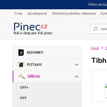
Máte dotaz
O nás
Jak nakupovat
Obchodní podmínky-reklamace
Kont
Úvod
NOVINKY
Tibh
POTAHY
DŘEVA
OFF+
OFF