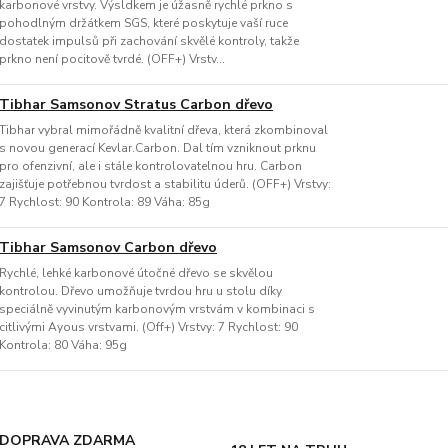
karbonové vrstvy. Výsldkem je úžasně rychlé prkno s
pohodlným držátkem SGS, které poskytuje vaší ruce
dostatek impulsů při zachování skvělé kontroly, takže
prkno není pocitově tvrdé. (OFF+) Vrstv...
Tibhar Samsonov Stratus Carbon dřevo
Tibhar vybral mimořádně kvalitní dřeva, která zkombinoval
s novou generací Kevlar.Carbon. Dal tím vzniknout prknu
pro ofenzivní, ale i stále kontrolovatelnou hru. Carbon
zajišťuje potřebnou tvrdost a stabilitu úderů. (OFF+) Vrstvy:
7 Rychlost: 90 Kontrola: 89 Váha: 85g
Tibhar Samsonov Carbon dřevo
Rychlé, lehké karbonové útočné dřevo se skvělou
kontrolou. Dřevo umožňuje tvrdou hru u stolu díky
speciálně vyvinutým karbonovým vrstvám v kombinaci s
citlivými Ayous vrstvami. (Off+) Vrstvy: 7 Rychlost: 90
Kontrola: 80 Váha: 95g
DOPRAVA ZDARMA