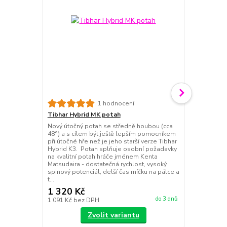
Tibhar Auru
1 hodnocení
Tibhar Aurus
Tibhar Hybrid MK potah
na bázi SSP 
Nový útočný potah se středně houbou (cca
= hladký, spi
48°) a s cílem být ještě lepším pomocníkem
kombinovaný 
při útočné hře než je jeho starší verze Tibhar
houbou pro le
Hybrid K3. Potah splňuje osobní požadavky
vhodný pro t
na kvalitní potah hráče jménem Kenta
přesné umíst
Matsudaira - dostatečná rychlost, vysoký
Ti...
spinový potenciál, delší čas míčku na pálce a
t...
1 320 Kč
1 150 Kč
do 3 dnů
1 091 Kč
bez DPH
950 Kč
bez 
Zvolit variantu