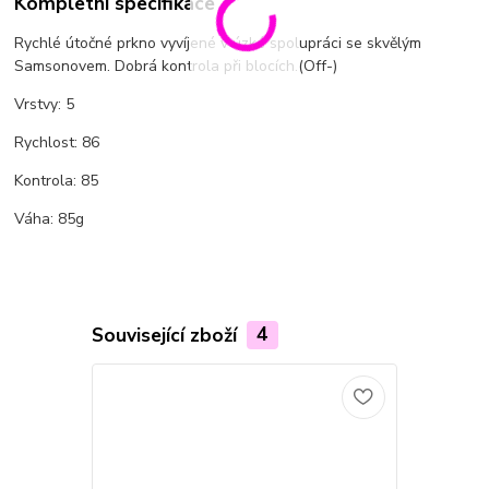
Kompletní specifikace
Rychlé útočné prkno vyvíjené v úzké spolupráci se skvělým
Samsonovem. Dobrá kontrola při blocích.(Off-)
Vrstvy: 5
Rychlost: 86
Kontrola: 85
Váha: 85g
Související zboží
4
Novinka