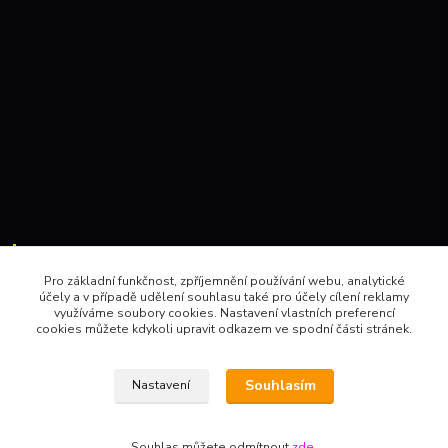
Kontakty:
Pro základní funkčnost, zpříjemnění používání webu, analytické
účely a v případě udělení souhlasu také pro účely cílení reklamy
604 157410 , 602 345528
využíváme soubory cookies. Nastavení vlastních preferencí
cookies můžete kdykoli upravit odkazem ve spodní části stránek.
obchod@pinec.cz
Souhlasím
Nastavení
Souhlas můžete odmítnout
zde
.