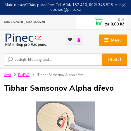
Máte dotazy? Rádi poradíme. Tel. 604/ 157 410, 602/ 345 528. e-mail:
obchod@pinec.cz
0
ks
604 157410 , 602 345528
za
0,00 Kč
Menu
Hledat
Úvod
DŘEVA
Tibhar Samsonov Alpha dřevo
Tibhar Samsonov Alpha dřevo