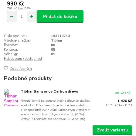
930 Kč
769 Kč
bez DPH
Přidat do košíku
Číslo produktu:
193710713
Výrobce-značka:
Tibhar
Rychlost:
86
Kontrola:
85
Váha (g):
85
Hlídat cenu / dostupnost
Do oblíbených
Podobné produkty
Tibhar Samsonov Carbon dřevo
cca 10 dnů
Rychlé, lehké karbonové útočné dřevo se skvělou
1 420 Kč
kontrolou. Dřevo umožňuje tvrdou hru u stolu
1 174 Kč
bez DPH
díky speciálně vyvinutým karbonovým vrstvám v
kombinaci s citlivými Ayous vrstvami. (Off+)
Vrstvy: 7 Rychlost: 90 Kontrola: 80 Váha: 95g
Zvolit variantu