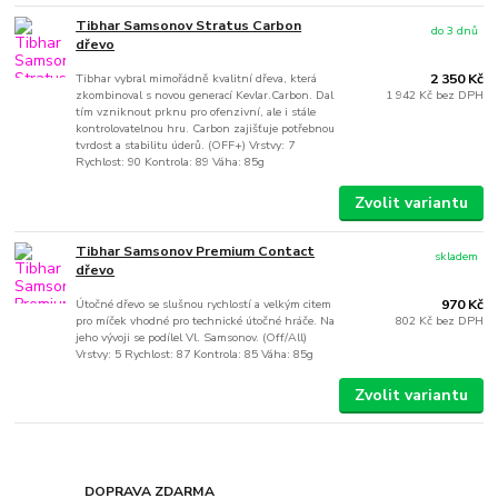
Tibhar Samsonov Stratus Carbon
do 3 dnů
dřevo
Tibhar vybral mimořádně kvalitní dřeva, která
2 350 Kč
zkombinoval s novou generací Kevlar.Carbon. Dal
1 942 Kč
bez DPH
tím vzniknout prknu pro ofenzivní, ale i stále
kontrolovatelnou hru. Carbon zajišťuje potřebnou
tvrdost a stabilitu úderů. (OFF+) Vrstvy: 7
Rychlost: 90 Kontrola: 89 Váha: 85g
Zvolit variantu
Tibhar Samsonov Premium Contact
skladem
dřevo
Útočné dřevo se slušnou rychlostí a velkým citem
970 Kč
pro míček vhodné pro technické útočné hráče. Na
802 Kč
bez DPH
jeho vývoji se podílel Vl. Samsonov. (Off/All)
Vrstvy: 5 Rychlost: 87 Kontrola: 85 Váha: 85g
Zvolit variantu
DOPRAVA ZDARMA