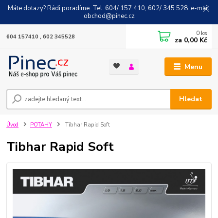
Máte dotazy? Rádi poradíme. Tel. 604/ 157 410, 602/ 345 528. e-mail:
obchod@pinec.cz
0
ks
604 157410 , 602 345528
za
0,00 Kč
Menu
Hledat
Úvod
POTAHY
Tibhar Rapid Soft
Tibhar Rapid Soft