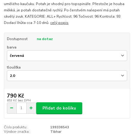
umělého kaučuku. Potah je vhodný pro topspináře. Přestože je houba
měkká, je potah dostatečně rychlý. Po čerstvém nalepení má potah
skvělý zvuk. KATEGORIE: ALL+ Rychlost: 96 Točivost: 96 Kontrola: 93
Dodací lhůta cca 7-10 dnů.
celý popis
Dostupnost
na dotaz
barva
tloušťka
790 Kč
653 Kč
bez DPH
Přidat do košíku
Číslo produktu:
199336543
Výrobce-značka:
Tibhar