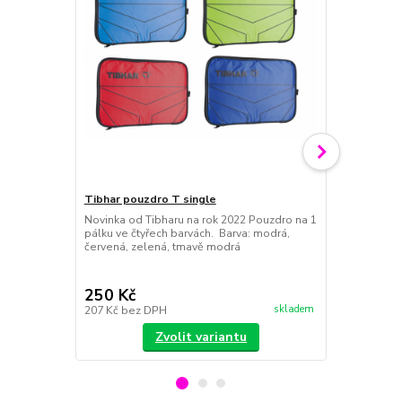
Tibhar pouzdro T single
Tibhar 40+ *
Novinka od Tibharu na rok 2022 Pouzdro na 1
Tibhar 40+ *
pálku ve čtyřech barvách. Barva: modrá,
míčky se st
červená, zelená, tmavě modrá
krabičce. V 
250 Kč
130 Kč
skladem
207 Kč
bez DPH
107 Kč
bez 
Zvolit variantu