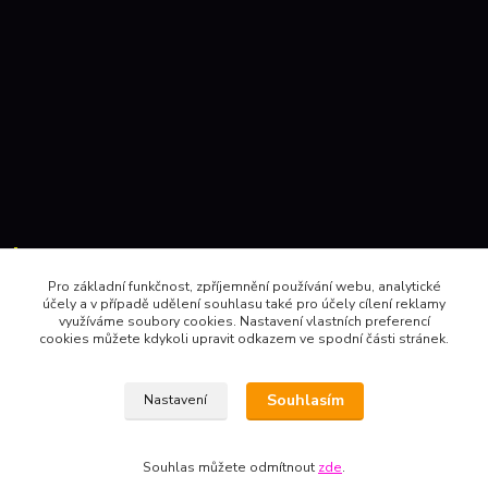
Kontakty:
Pro základní funkčnost, zpříjemnění používání webu, analytické
účely a v případě udělení souhlasu také pro účely cílení reklamy
604 157410 , 602 345528
využíváme soubory cookies. Nastavení vlastních preferencí
cookies můžete kdykoli upravit odkazem ve spodní části stránek.
obchod@pinec.cz
Souhlasím
Nastavení
Souhlas můžete odmítnout
zde
.
Vytvořeno na
Eshop-rychle.cz