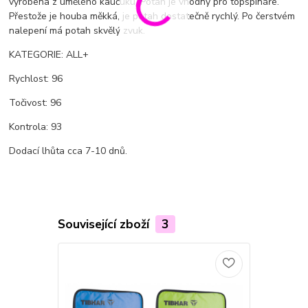
vyrobena z umělého kaučuku. Potah je vhodný pro topspináře.
Přestože je houba měkká, je potah dostatečně rychlý. Po čerstvém
nalepení má potah skvělý zvuk.
KATEGORIE: ALL+
Rychlost: 96
Točivost: 96
Kontrola: 93
Dodací lhůta cca 7-10 dnů.
Související zboží
3