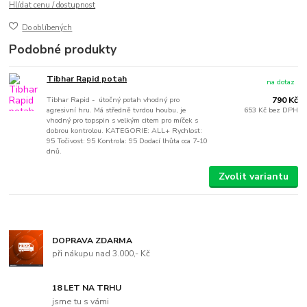
Hlídat cenu / dostupnost
Do oblíbených
Podobné produkty
Tibhar Rapid potah
na dotaz
Tibhar Rapid - útočný potah vhodný pro
790 Kč
agresivní hru. Má středně tvrdou houbu, je
653 Kč
bez DPH
vhodný pro topspin s velkým citem pro míček s
dobrou kontrolou. KATEGORIE: ALL+ Rychlost:
95 Točivost: 95 Kontrola: 95 Dodací lhůta cca 7-10
dnů.
Zvolit variantu
DOPRAVA ZDARMA
při nákupu nad 3.000,- Kč
18 LET NA TRHU
jsme tu s vámi