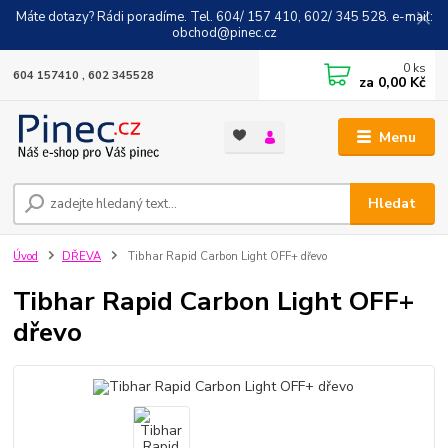
Máte dotazy? Rádi poradíme. Tel. 604/ 157 410, 602/ 345 528. e-mail:
obchod@pinec.cz
0
ks
604 157410 , 602 345528
za
0,00 Kč
Menu
Hledat
Úvod
DŘEVA
Tibhar Rapid Carbon Light OFF+ dřevo
Tibhar Rapid Carbon Light OFF+
dřevo