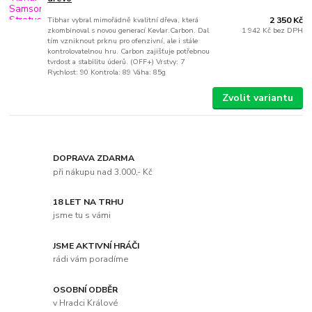
Tibhar vybral mimořádně kvalitní dřeva, která
2 350 Kč
zkombinoval s novou generací Kevlar.Carbon. Dal
1 942 Kč
bez DPH
tím vzniknout prknu pro ofenzivní, ale i stále
kontrolovatelnou hru. Carbon zajišťuje potřebnou
tvrdost a stabilitu úderů. (OFF+) Vrstvy: 7
Rychlost: 90 Kontrola: 89 Váha: 85g
Zvolit variantu
DOPRAVA ZDARMA
při nákupu nad 3.000,- Kč
18 LET NA TRHU
jsme tu s vámi
JSME AKTIVNÍ HRÁČI
rádi vám poradíme
OSOBNÍ ODBĚR
v Hradci Králové