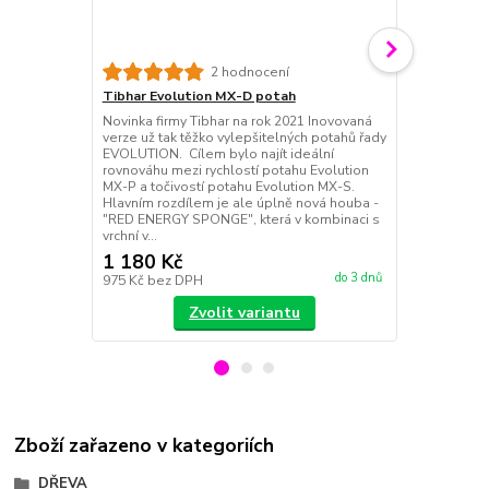
2 hodnocení
Tibhar Evolution MX-D potah
Tibhar Evol
Novinka firmy Tibhar na rok 2021 Inovovaná
Jeden z nejry
verze už tak těžko vylepšitelných potahů řady
EVOLUTION - 
EVOLUTION. Cílem bylo najít ideální
mimořádná en
rovnováhu mezi rychlostí potahu Evolution
geometrii vr
MX-P a točivostí potahu Evolution MX-S.
se typu hry, 
Hlavním rozdílem je ale úplně nová houba -
pálky s míčk
"RED ENERGY SPONGE", která v kombinaci s
pro topspino
vrchní v...
vzdál...
1 180 Kč
1 120 Kč
do 3 dnů
975 Kč
bez DPH
926 Kč
bez 
Zvolit variantu
Zboží zařazeno v kategoriích
DŘEVA