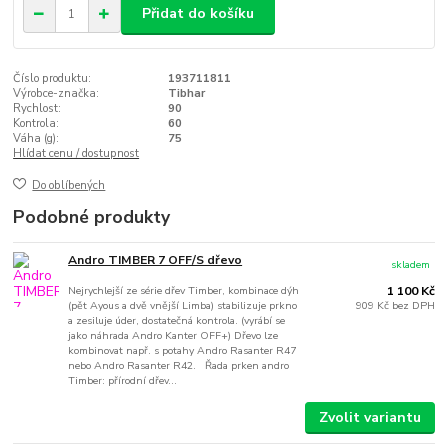
Přidat do košíku
Číslo produktu:
193711811
Výrobce-značka:
Tibhar
Rychlost:
90
Kontrola:
60
Váha (g):
75
Hlídat cenu / dostupnost
Do oblíbených
Podobné produkty
Andro TIMBER 7 OFF/S dřevo
skladem
Nejrychlejší ze série dřev Timber, kombinace dýh
1 100 Kč
(pět Ayous a dvě vnější Limba) stabilizuje prkno
909 Kč
bez DPH
a zesiluje úder, dostatečná kontrola. (vyrábí se
jako náhrada Andro Kanter OFF+) Dřevo lze
kombinovat např. s potahy Andro Rasanter R47
nebo Andro Rasanter R42. Řada prken andro
Timber: přírodní dřev...
Zvolit variantu