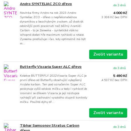
Andro SYNTELIAC ZCO dřevo
do 3 dnů
Novinka firmy Andro na rok 2023 Andro
4 000 Kč
Synteliac ZCO - dřevo s nepřekonatelnou
3 306 Kč
bez DPH
dynamikou a bezchybným zvukem, až dvakrát
odolnější proti prasknutí než běžný Aramid-
Carbon - to je Zereema - syntetické vlákno
schopné dodat hře maximum rychlosti a rotace.
Zyreema prodlužuje i čas, kdy optimálně má být
m...
Zvolit variantu
Butterfly Viscaria Super ALC dřevo
do 3 dnů
Kolekce BUTTERFLY 2022Viscaria Super ALC je
5 490 Kč
první dřevo od Butterfly obsahující vylepšený
4 537 Kč
bez DPH
Arylate karbon. Ten pod označením Super ALC
poskytuje vyšší odskok míčku a tedy i rychlost.Ve
srovnání se dřevem Viscaria je její nástupce
rychlejší při zachování vysokého stupně kontroly
míčku. Použité dýhy dř...
Zvolit variantu
Tibhar Samsonov Stratus Carbon
do 3 dnů
dřevo