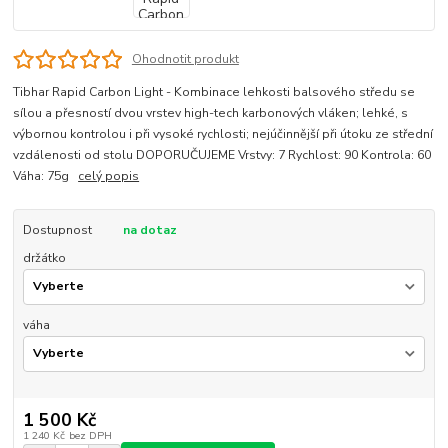
Ohodnotit produkt
Tibhar Rapid Carbon Light - Kombinace lehkosti balsového středu se
sílou a přesností dvou vrstev high-tech karbonových vláken; lehké, s
výbornou kontrolou i při vysoké rychlosti; nejúčinnější při útoku ze střední
vzdálenosti od stolu DOPORUČUJEME Vrstvy: 7 Rychlost: 90 Kontrola: 60
Váha: 75g
celý popis
Dostupnost
na dotaz
držátko
váha
1 500 Kč
1 240 Kč
bez DPH