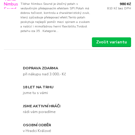
Tibhar Nimbus Sound je útočný potah s
980 Kč
vestavěným přelepovacím efektem SPI.Potah má
810 Kč
bez DPH
dobrou točivost, kontrolu a charakteristický zvuk,
který způsobuje přelepovací efekt.Tento potah
poskytuje nejlepší poměr mezi spinem a zvukem
a nabízí i mimořádnou herní flexibilitu.Tvrdost
potahu cca 35 . Kategorie...
Zvolit variantu
DOPRAVA ZDARMA
při nákupu nad 3.000,- Kč
18 LET NA TRHU
jsme tu s vámi
JSME AKTIVNÍ HRÁČI
rádi vám poradíme
OSOBNÍ ODBĚR
v Hradci Králové