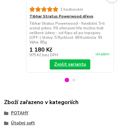
Tibhar Hon
1 hodnocení
Kualté pouzd
Tibhar Stratus Powerwood dřevo
praktickým "
Tibhar Stratus Powerwood - flexibilní, 5-ti
Barva: mod
vrstvé prkno. Při ofenzivní hře možno hrát
veškeré údery - od flipu až po topspiny.
(OFF-) Vrstvy: 5 Rychlost: 89 Kontrola: 93
Váha: 85g
1 180 Kč
390 Kč
skladem
975 Kč
bez DPH
322 Kč
bez 
Zvolit variantu
Zboží zařazeno v kategoriích
POTAHY
Útočný soft