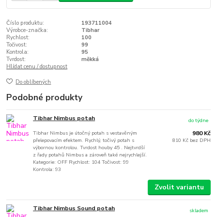
Číslo produktu:
193711004
Výrobce-značka:
Tibhar
Rychlost:
100
Točivost:
99
Kontrola:
95
Tvrdost:
měkká
Hlídat cenu / dostupnost
Do oblíbených
Podobné produkty
Tibhar Nimbus potah
do týdne
Tibhar Nimbus je útočný potah s vestavěným
980 Kč
přelepovacím efektem. Rychlý, točivý potah s
810 Kč
bez DPH
výbornou kontrolou. Tvrdost houby 45 . Nejtvrdší
z řady potahů Nimbus a zároveň také nejrychlejší.
Kategorie: OFF Rychlost: 104 Točivost: 99
Kontrola: 93
Zvolit variantu
Tibhar Nimbus Sound potah
skladem