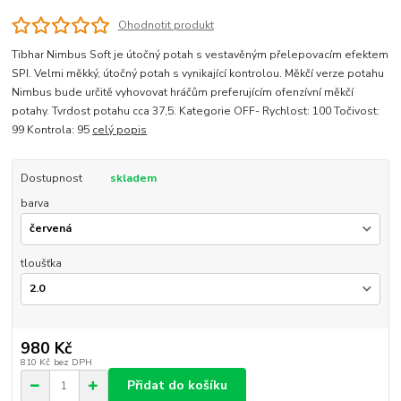
Ohodnotit produkt
Tibhar Nimbus Soft je útočný potah s vestavěným přelepovacím efektem
SPI. Velmi měkký, útočný potah s vynikající kontrolou. Měkčí verze potahu
Nimbus bude určitě vyhovovat hráčům preferujícím ofenzívní měkčí
potahy. Tvrdost potahu cca 37,5. Kategorie OFF- Rychlost: 100 Točivost:
99 Kontrola: 95
celý popis
Dostupnost
skladem
barva
tloušťka
980 Kč
810 Kč
bez DPH
Přidat do košíku