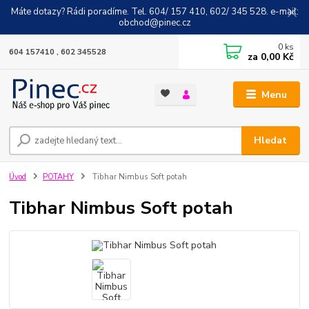
Máte dotazy? Rádi poradíme. Tel. 604/ 157 410, 602/ 345 528. e-mail:
obchod@pinec.cz
0
ks
604 157410 , 602 345528
za
0,00 Kč
Menu
Hledat
Úvod
POTAHY
Tibhar Nimbus Soft potah
Tibhar Nimbus Soft potah