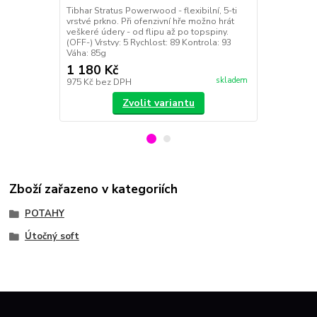
praktickým "
Tibhar Stratus Powerwood - flexibilní, 5-ti
Barva: mod
vrstvé prkno. Při ofenzivní hře možno hrát
veškeré údery - od flipu až po topspiny.
(OFF-) Vrstvy: 5 Rychlost: 89 Kontrola: 93
Váha: 85g
1 180 Kč
390 Kč
skladem
975 Kč
bez DPH
322 Kč
bez 
Zvolit variantu
Zboží zařazeno v kategoriích
POTAHY
Útočný soft