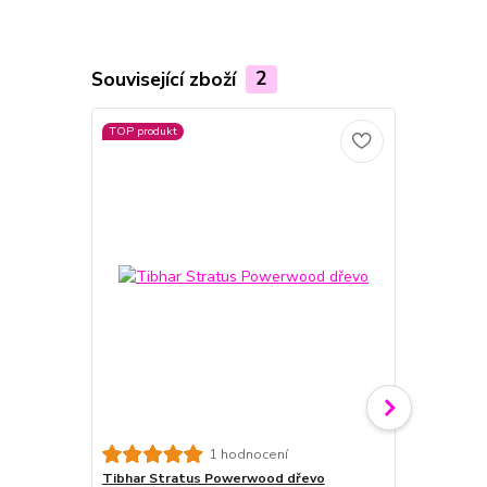
Související zboží
2
TOP produkt
Tibhar Hon
1 hodnocení
Kualté pouzd
Tibhar Stratus Powerwood dřevo