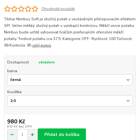
Ohodnotit produkt
Tibhar Nimbus Soft je útočný potah s vestavěným přelepovacím efektem
SPI. Velmi měkký, útočný potah s vynikající kontrolou. Měkčí verze potahu
Nimbus bude určitě vyhovovat hráčům preferujícím ofenzívní měkčí
potahy. Tvrdost potahu cca 37,5. Kategorie OFF- Rychlost: 100 Točivost:
99 Kontrola: 95
celý popis
Dostupnost
skladem
barva
tloušťka
980 Kč
810 Kč
bez DPH
Přidat do košíku