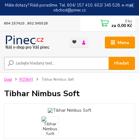
Máte dotazy? Rádi poradíme. Tel. 604/ 157 410, 602/ 345 528. e-mail:
obchod@pinec.cz
0
ks
604 157410 , 602 345528
za
0,00 Kč
Menu
Hledat
Úvod
POTAHY
Tibhar Nimbus Soft
Tibhar Nimbus Soft