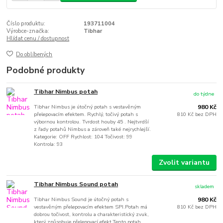
Číslo produktu:
193711004
Výrobce-značka:
Tibhar
Hlídat cenu / dostupnost
Do oblíbených
Podobné produkty
Tibhar Nimbus potah
do týdne
Tibhar Nimbus je útočný potah s vestavěným
980 Kč
přelepovacím efektem. Rychlý, točivý potah s
810 Kč
bez DPH
výbornou kontrolou. Tvrdost houby 45 . Nejtvrdší
z řady potahů Nimbus a zároveň také nejrychlejší.
Kategorie: OFF Rychlost: 104 Točivost: 99
Kontrola: 93
Zvolit variantu
Tibhar Nimbus Sound potah
skladem
Tibhar Nimbus Sound je útočný potah s
980 Kč
vestavěným přelepovacím efektem SPI.Potah má
810 Kč
bez DPH
dobrou točivost, kontrolu a charakteristický zvuk,
který způsobuje přelepovací efekt.Tento potah