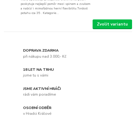
poskytuje nejlepší poměr mezi spinem a zvukem
a nabízí i mimořádnou herní flexibilitu.Tvrdost
potahu cca 35 . Kategorie...
Zvolit variantu
DOPRAVA ZDARMA
při nákupu nad 3.000,- Kč
18 LET NA TRHU
jsme tu s vámi
JSME AKTIVNÍ HRÁČI
rádi vám poradíme
OSOBNÍ ODBĚR
v Hradci Králové