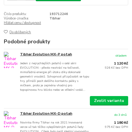
Číslo produktu:
193712246
Výrobce-značka:
Tibhar
Hlídat cenu / dostupnost
Do oblíbených
Podobné produkty
Tibhar Evolution MX-P potah
skladem
Jeden z nejrychlejších potahů v celé sérii
1 120 Kč
EVOLUTION - přesto neztrácí na točivosti,
926 Kč
bez DPH
mimořádná energie při útoku díky dokonalé
geometrii vroubků. Schopnost přizpůsobit se typu
hry, přináší pocit delšího kontaktu pálky s
míčkem, proto je zejména vhodný pro
topspinovou hru blízko nebo ve střední vzdál...
Zvolit variantu
Tibhar Evolution MX-D potah
do 3 dnů
Novinka firmy Tibhar na rok 2021 Inovovaná
1 180 Kč
verze už tak těžko vylepšitelných potahů řady
975 Kč
bez DPH
EVOLUTION. Cílem bylo najít ideální rovnováhu