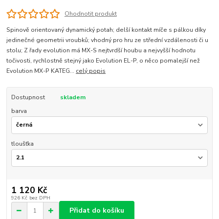
Ohodnotit produkt
Spinově orientovaný dynamický potah; delší kontakt míče s pálkou díky
jedinečné geometrii vroubků; vhodný pro hru ze střední vzdálenosti či u
stolu; Z řady evolution má MX-S nejtvrdší houbu a nejvyšší hodnotu
točivosti, rychlostně stejný jako Evolution EL-P, o něco pomalejší než
Evolution MX-P KATEG...
celý popis
Dostupnost
skladem
barva
tloušťka
1 120 Kč
926 Kč
bez DPH
Přidat do košíku