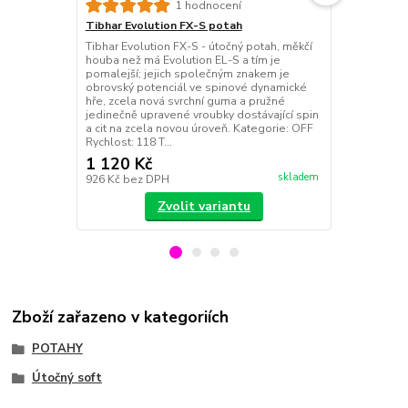
Tibhar Evol
1 hodnocení
Nejpružnější
Tibhar Evolution FX-S potah
Evolution - 
Tibhar Evolution FX-S - útočný potah, měkčí
potahy; vhod
houba než má Evolution EL-S a tím je
blízko nebo 
pomalejší; jejich společným znakem je
pro hráče poža
obrovský potenciál ve spinové dynamické
povrch v kom
hře, zcela nová svrchní guma a pružné
houbou = vy
jedinečně upravené vroubky dostávající spin
spinový p...
a cit na zcela novou úroveň. Kategorie: OFF
Rychlost: 118 T...
1 120 Kč
1 120 Kč
skladem
926 Kč
bez DPH
926 Kč
bez 
Zvolit variantu
Zboží zařazeno v kategoriích
POTAHY
Útočný soft