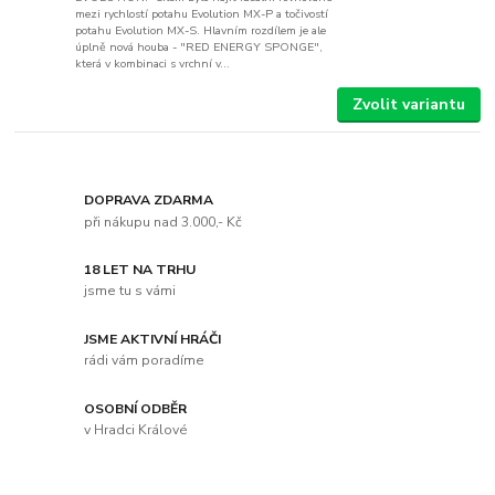
mezi rychlostí potahu Evolution MX-P a točivostí
potahu Evolution MX-S. Hlavním rozdílem je ale
úplně nová houba - "RED ENERGY SPONGE",
která v kombinaci s vrchní v...
Zvolit variantu
DOPRAVA ZDARMA
při nákupu nad 3.000,- Kč
18 LET NA TRHU
jsme tu s vámi
JSME AKTIVNÍ HRÁČI
rádi vám poradíme
OSOBNÍ ODBĚR
v Hradci Králové