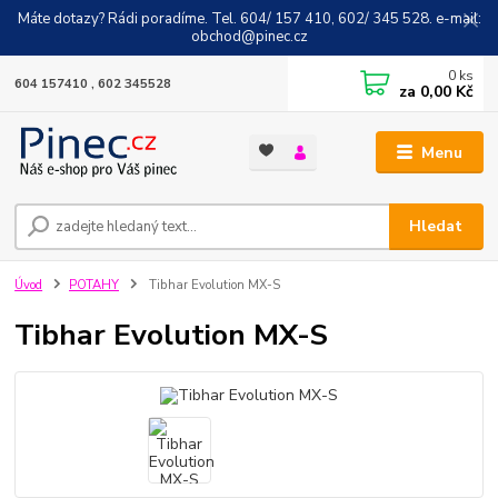
Máte dotazy? Rádi poradíme. Tel. 604/ 157 410, 602/ 345 528. e-mail:
obchod@pinec.cz
0
ks
604 157410 , 602 345528
za
0,00 Kč
Menu
Hledat
Úvod
POTAHY
Tibhar Evolution MX-S
Tibhar Evolution MX-S