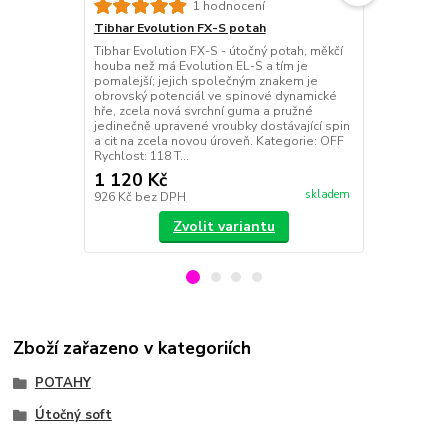
Tibhar Evol
1 hodnocení
Nejpružnější
Tibhar Evolution FX-S potah
Evolution - 
Tibhar Evolution FX-S - útočný potah, měkčí
potahy; vhod
houba než má Evolution EL-S a tím je
blízko nebo 
pomalejší; jejich společným znakem je
pro hráče poža
obrovský potenciál ve spinové dynamické
povrch v kom
hře, zcela nová svrchní guma a pružné
houbou = vy
jedinečně upravené vroubky dostávající spin
spinový p...
a cit na zcela novou úroveň. Kategorie: OFF
Rychlost: 118 T...
1 120 Kč
1 120 Kč
skladem
926 Kč
bez DPH
926 Kč
bez 
Zvolit variantu
Zboží zařazeno v kategoriích
POTAHY
Útočný soft