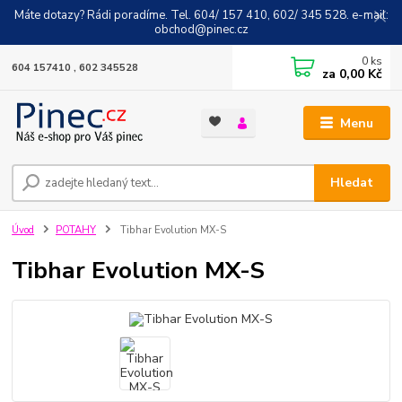
Máte dotazy? Rádi poradíme. Tel. 604/ 157 410, 602/ 345 528. e-mail:
obchod@pinec.cz
0
ks
604 157410 , 602 345528
za
0,00 Kč
Menu
Hledat
Úvod
POTAHY
Tibhar Evolution MX-S
Tibhar Evolution MX-S