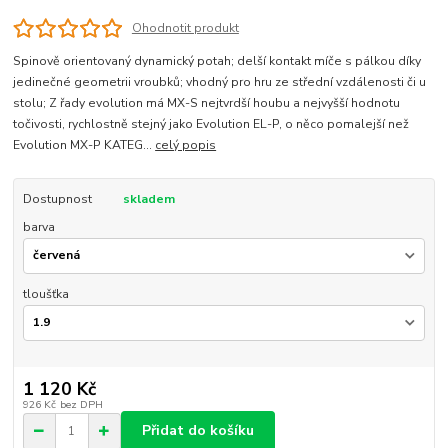
Ohodnotit produkt
Spinově orientovaný dynamický potah; delší kontakt míče s pálkou díky
jedinečné geometrii vroubků; vhodný pro hru ze střední vzdálenosti či u
stolu; Z řady evolution má MX-S nejtvrdší houbu a nejvyšší hodnotu
točivosti, rychlostně stejný jako Evolution EL-P, o něco pomalejší než
Evolution MX-P KATEG...
celý popis
Dostupnost
skladem
barva
tloušťka
1 120 Kč
926 Kč
bez DPH
Přidat do košíku