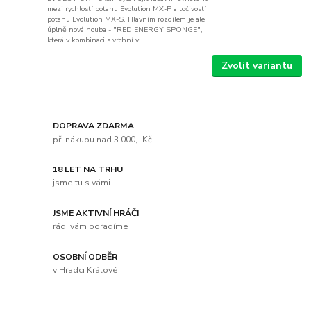
mezi rychlostí potahu Evolution MX-P a točivostí
potahu Evolution MX-S. Hlavním rozdílem je ale
úplně nová houba - "RED ENERGY SPONGE",
která v kombinaci s vrchní v...
Zvolit variantu
DOPRAVA ZDARMA
při nákupu nad 3.000,- Kč
18 LET NA TRHU
jsme tu s vámi
JSME AKTIVNÍ HRÁČI
rádi vám poradíme
OSOBNÍ ODBĚR
v Hradci Králové