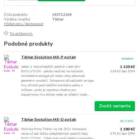
Číslo produktu:
193712246
Výrobce-značka:
Tibhar
Hlídat cenu / dostupnost
Do oblíbených
Podobné produkty
Tibhar Evolution MX-P potah
skladem
Jeden z nejrychlejších potahů v celé sérii
1 120 Kč
EVOLUTION - přesto neztrácí na točivosti,
926 Kč
bez DPH
mimořádná energie při útoku díky dokonalé
geometrii vroubků. Schopnost přizpůsobit se typu
hry, přináší pocit delšího kontaktu pálky s
míčkem, proto je zejména vhodný pro
topspinovou hru blízko nebo ve střední vzdál...
Zvolit variantu
Tibhar Evolution MX-D potah
do 3 dnů
Novinka firmy Tibhar na rok 2021 Inovovaná
1 180 Kč
verze už tak těžko vylepšitelných potahů řady
975 Kč
bez DPH
EVOLUTION. Cílem bylo najít ideální rovnováhu