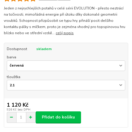
Jeden z nejrychlejších potahů v celé sérii EVOLUTION - přesto neztrácí
na točivosti, mimořádná energie při útoku díky dokonalé geometrii
vroubků. Schopnost přizpůsobit se typu hry, přináší pocit delšího
kontaktu pálky s míčkem, proto je zejména vhodný pro topspinovou hru
blízko nebo ve střední vzdál...
celý popis
Dostupnost
skladem
barva
tloušťka
1 120 Kč
926 Kč
bez DPH
Přidat do košíku