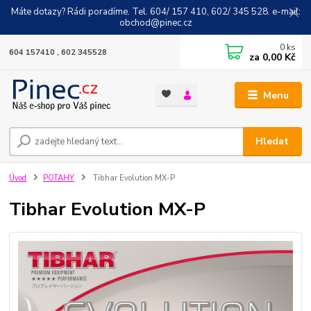
Máte dotazy? Rádi poradíme. Tel. 604/ 157 410, 602/ 345 528. e-mail:
obchod@pinec.cz
0
ks
604 157410 , 602 345528
za
0,00 Kč
Menu
Hledat
Úvod
POTAHY
Tibhar Evolution MX-P
Tibhar Evolution MX-P