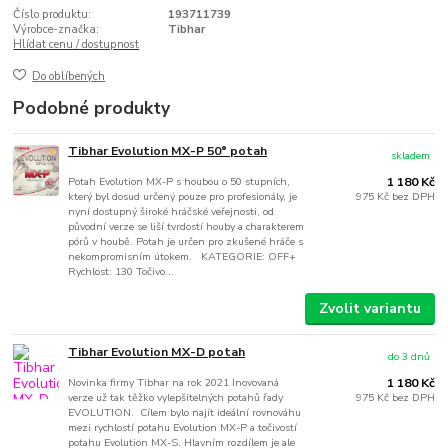
Číslo produktu:
193711739
Výrobce-značka:
Tibhar
Hlídat cenu / dostupnost
Do oblíbených
Podobné produkty
Tibhar Evolution MX-P 50° potah
skladem
Potah Evolution MX-P s houbou o 50 stupních,
1 180 Kč
který byl dosud určený pouze pro profesionály, je
975 Kč
bez DPH
nyní dostupný široké hráčské veřejnosti, od
původní verze se liší tvrdostí houby a charakterem
pórů v houbě. Potah je určen pro zkušené hráče s
nekompromisním útokem. KATEGORIE: OFF+
Rychlost: 130 Točivo...
Zvolit variantu
Tibhar Evolution MX-D potah
do 3 dnů
Novinka firmy Tibhar na rok 2021 Inovovaná
1 180 Kč
verze už tak těžko vylepšitelných potahů řady
975 Kč
bez DPH
EVOLUTION. Cílem bylo najít ideální rovnováhu
mezi rychlostí potahu Evolution MX-P a točivostí
potahu Evolution MX-S. Hlavním rozdílem je ale