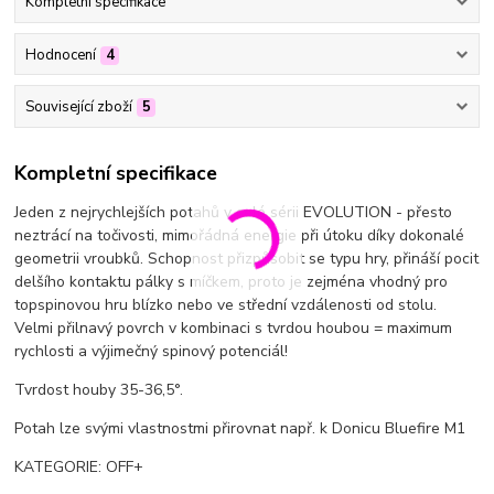
Kompletní specifikace
Hodnocení
4
Související zboží
5
Kompletní specifikace
Jeden z nejrychlejších potahů v celé sérii EVOLUTION - přesto
neztrácí na točivosti, mimořádná energie při útoku díky dokonalé
geometrii vroubků. Schopnost přizpůsobit se typu hry, přináší pocit
delšího kontaktu pálky s míčkem, proto je zejména vhodný pro
topspinovou hru blízko nebo ve střední vzdálenosti od stolu.
Velmi přilnavý povrch v kombinaci s tvrdou houbou = maximum
rychlosti a výjimečný spinový potenciál!
Tvrdost houby 35-36,5°.
Potah lze svými vlastnostmi přirovnat např. k Donicu Bluefire M1
KATEGORIE: OFF+