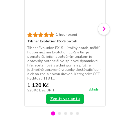
Tibhar Evol
1 hodnocení
Nejpružnější
Tibhar Evolution FX-S potah
Evolution - 
Tibhar Evolution FX-S - útočný potah, měkčí
potahy; vhod
houba než má Evolution EL-S a tím je
blízko nebo 
pomalejší; jejich společným znakem je
pro hráče poža
obrovský potenciál ve spinové dynamické
povrch v kom
hře, zcela nová svrchní guma a pružné
houbou = vy
jedinečně upravené vroubky dostávající spin
spinový p...
a cit na zcela novou úroveň. Kategorie: OFF
Rychlost: 118 T...
1 120 Kč
1 120 Kč
skladem
926 Kč
bez DPH
926 Kč
bez 
Zvolit variantu