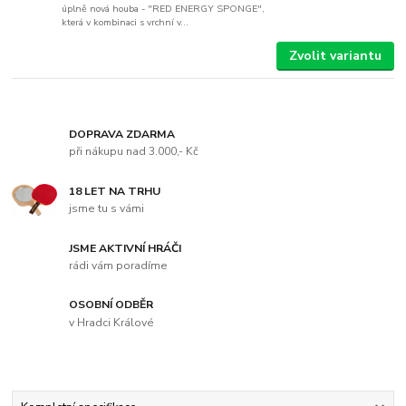
úplně nová houba - "RED ENERGY SPONGE",
která v kombinaci s vrchní v...
Zvolit variantu
DOPRAVA ZDARMA
při nákupu nad 3.000,- Kč
18 LET NA TRHU
jsme tu s vámi
JSME AKTIVNÍ HRÁČI
rádi vám poradíme
OSOBNÍ ODBĚR
v Hradci Králové