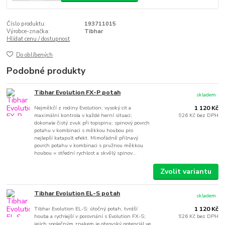
Číslo produktu:
193711015
Výrobce-značka:
Tibhar
Hlídat cenu / dostupnost
Do oblíbených
Podobné produkty
Tibhar Evolution FX-P potah
skladem
Nejměkčí z rodiny Evolution; vysoký cit a
1 120 Kč
maximální kontrola v každé herní situaci;
926 Kč
bez DPH
dokonale čistý zvuk při topspinu; spinový povrch
potahu v kombinaci s měkkou houbou pro
nejlepší katapult efekt. Mimořádně přilnavý
povrch potahu v kombinaci s pružnou měkkou
houbou = střední rychlost a skvělý spinov...
Zvolit variantu
Tibhar Evolution EL-S potah
skladem
Tibhar Evolution EL-S: útočný potah, tvrdší
1 120 Kč
houba a rychlejší v porovnání s Evolution FX-S;
926 Kč
bez DPH
jejich společným znakem je obrovský potenciál ve