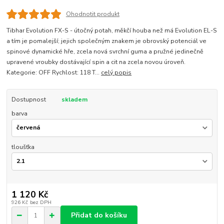
Ohodnotit produkt
Tibhar Evolution FX-S - útočný potah, měkčí houba než má Evolution EL-S
a tím je pomalejší; jejich společným znakem je obrovský potenciál ve
spinové dynamické hře, zcela nová svrchní guma a pružné jedinečně
upravené vroubky dostávající spin a cit na zcela novou úroveň.
Kategorie: OFF Rychlost: 118 T...
celý popis
Dostupnost
skladem
barva
tloušťka
1 120 Kč
926 Kč
bez DPH
Přidat do košíku