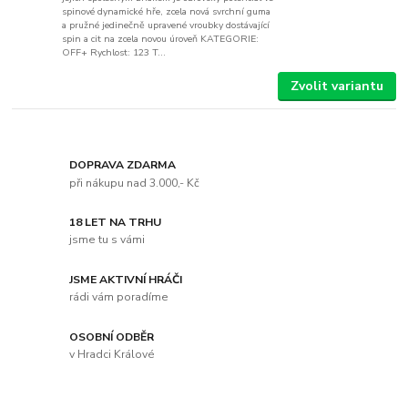
spinové dynamické hře, zcela nová svrchní guma
a pružné jedinečně upravené vroubky dostávající
spin a cit na zcela novou úroveň KATEGORIE:
OFF+ Rychlost: 123 T...
Zvolit variantu
DOPRAVA ZDARMA
při nákupu nad 3.000,- Kč
18 LET NA TRHU
jsme tu s vámi
JSME AKTIVNÍ HRÁČI
rádi vám poradíme
OSOBNÍ ODBĚR
v Hradci Králové