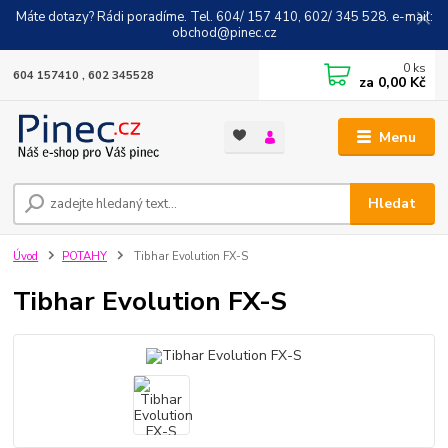
Máte dotazy? Rádi poradíme. Tel. 604/ 157 410, 602/ 345 528. e-mail:
obchod@pinec.cz
0
ks
604 157410 , 602 345528
za
0,00 Kč
Menu
Hledat
Úvod
POTAHY
Tibhar Evolution FX-S
Tibhar Evolution FX-S