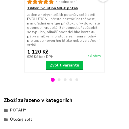
Tibhar Evol
4 hodnocení
Nejpružnější
Tibhar Evolution MX-P potah
Evolution - 
Jeden z nejrychlejších potahů v celé sérii
potahy; vhod
EVOLUTION - přesto neztrácí na točivosti,
blízko nebo 
mimořádná energie při útoku díky dokonalé
pro hráče poža
geometrii vroubků. Schopnost přizpůsobit
povrch v kom
se typu hry, přináší pocit delšího kontaktu
houbou = vy
pálky s míčkem, proto je zejména vhodný
spinový p...
pro topspinovou hru blízko nebo ve střední
vzdál...
1 120 Kč
1 120 Kč
skladem
926 Kč
bez DPH
926 Kč
bez 
Zvolit variantu
Zboží zařazeno v kategoriích
POTAHY
Útočný soft