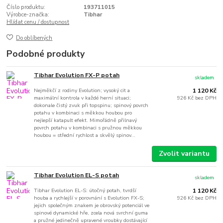
Číslo produktu:
193711015
Výrobce-značka:
Tibhar
Hlídat cenu / dostupnost
Do oblíbených
Podobné produkty
Tibhar Evolution FX-P potah
skladem
Nejměkčí z rodiny Evolution; vysoký cit a
1 120 Kč
maximální kontrola v každé herní situaci;
926 Kč
bez DPH
dokonale čistý zvuk při topspinu; spinový povrch
potahu v kombinaci s měkkou houbou pro
nejlepší katapult efekt. Mimořádně přilnavý
povrch potahu v kombinaci s pružnou měkkou
houbou = střední rychlost a skvělý spinov...
Zvolit variantu
Tibhar Evolution EL-S potah
skladem
Tibhar Evolution EL-S: útočný potah, tvrdší
1 120 Kč
houba a rychlejší v porovnání s Evolution FX-S;
926 Kč
bez DPH
jejich společným znakem je obrovský potenciál ve
spinové dynamické hře, zcela nová svrchní guma
a pružné jedinečně upravené vroubky dostávající