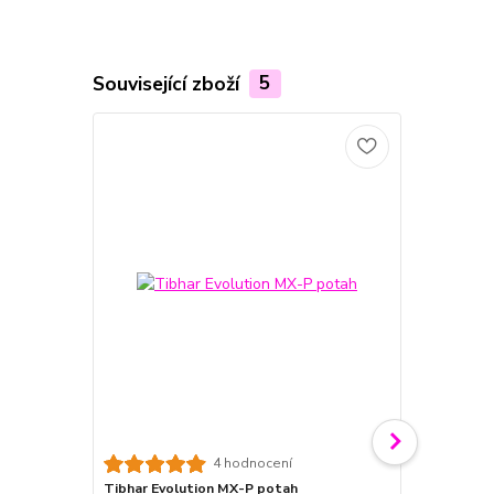
Související zboží
5
Tibhar Evol
4 hodnocení
Nejpružnější
Tibhar Evolution MX-P potah