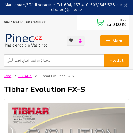
Máte dotazy? Rádi poradíme. Tel. 604/ 157 410, 602/ 345 528. e-mail:
obchod@pinec.cz
0
ks
604 157410 , 602 345528
za
0,00 Kč
Menu
Hledat
Úvod
POTAHY
Tibhar Evolution FX-S
Tibhar Evolution FX-S