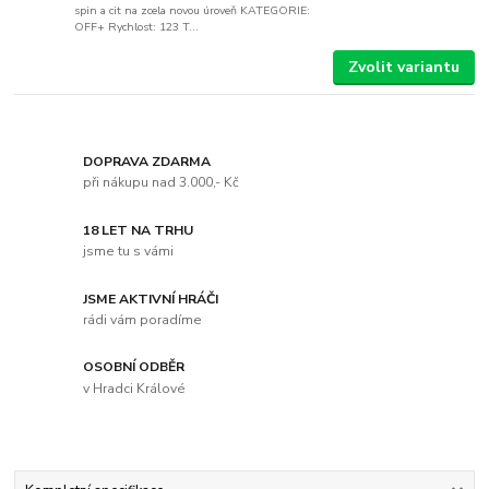
spin a cit na zcela novou úroveň KATEGORIE:
OFF+ Rychlost: 123 T...
Zvolit variantu
DOPRAVA ZDARMA
při nákupu nad 3.000,- Kč
18 LET NA TRHU
jsme tu s vámi
JSME AKTIVNÍ HRÁČI
rádi vám poradíme
OSOBNÍ ODBĚR
v Hradci Králové