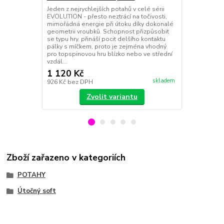
Evolution - 
Jeden z nejrychlejších potahů v celé sérii
potahy; vhod
EVOLUTION - přesto neztrácí na točivosti,
blízko nebo 
mimořádná energie při útoku díky dokonalé
pro hráče poža
geometrii vroubků. Schopnost přizpůsobit
povrch v kom
se typu hry, přináší pocit delšího kontaktu
houbou = vy
pálky s míčkem, proto je zejména vhodný
spinový p...
pro topspinovou hru blízko nebo ve střední
vzdál...
1 120 Kč
1 120 Kč
skladem
926 Kč
bez DPH
926 Kč
bez 
Zvolit variantu
Zboží zařazeno v kategoriích
POTAHY
Útočný soft