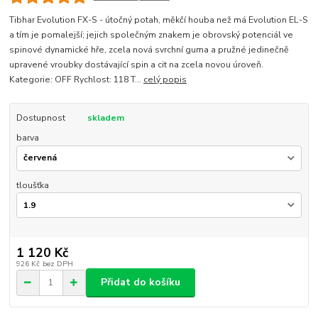
Tibhar Evolution FX-S - útočný potah, měkčí houba než má Evolution EL-S
a tím je pomalejší; jejich společným znakem je obrovský potenciál ve
spinové dynamické hře, zcela nová svrchní guma a pružné jedinečně
upravené vroubky dostávající spin a cit na zcela novou úroveň.
Kategorie: OFF Rychlost: 118 T...
celý popis
Dostupnost
skladem
barva
tloušťka
1 120 Kč
926 Kč
bez DPH
Přidat do košíku