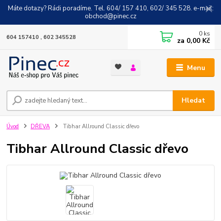
Máte dotazy? Rádi poradíme. Tel. 604/ 157 410, 602/ 345 528. e-mail:
obchod@pinec.cz
0
ks
604 157410 , 602 345528
za
0,00 Kč
Menu
Hledat
Úvod
DŘEVA
Tibhar Allround Classic dřevo
Tibhar Allround Classic dřevo