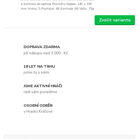
a kontrolu do optima Rozměry čepele: 149 x 159
mm Vrstvy: 5 Rychlost: 68 Kontrola: 88 Váha: 75g
Zvolit variantu
DOPRAVA ZDARMA
při nákupu nad 3.000,- Kč
18 LET NA TRHU
jsme tu s vámi
JSME AKTIVNÍ HRÁČI
rádi vám poradíme
OSOBNÍ ODBĚR
v Hradci Králové