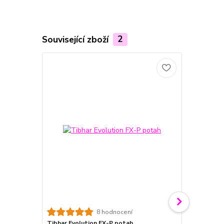
Související zboží
2
TOP produkt
Novinka
8 hodnocení
Tibhar Evolution FX-P potah
Tibhar Hybr