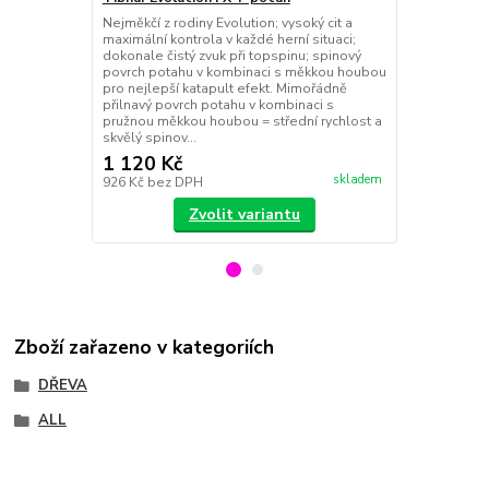
Nejměkčí z rodiny Evolution; vysoký cit a
Útočný potah
maximální kontrola v každé herní situaci;
potah kombin
dokonale čistý zvuk při topspinu; spinový
dynamiku a p
povrch potahu v kombinaci s měkkou houbou
schopnost b
pro nejlepší katapult efekt. Mimořádně
jakoukoliv ve
přilnavý povrch potahu v kombinaci s
pro vyšší ry
pružnou měkkou houbou = střední rychlost a
Tibhar Hybrid
skvělý spinov...
točivější a i ...
1 120 Kč
1 390 Kč
skladem
926 Kč
bez DPH
1 149 Kč
bez
Zvolit variantu
Zboží zařazeno v kategoriích
DŘEVA
ALL