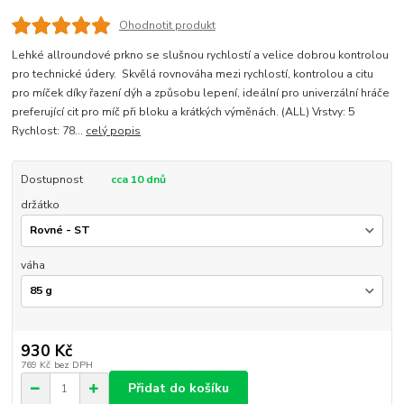
Ohodnotit produkt
Lehké allroundové prkno se slušnou rychlostí a velice dobrou kontrolou
pro technické údery. Skvělá rovnováha mezi rychlostí, kontrolou a citu
pro míček díky řazení dýh a způsobu lepení, ideální pro univerzální hráče
preferující cit pro míč při bloku a krátkých výměnách. (ALL) Vrstvy: 5
Rychlost: 78...
celý popis
Dostupnost
cca 10 dnů
držátko
váha
930 Kč
769 Kč
bez DPH
Přidat do košíku