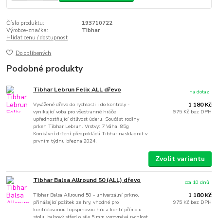
Číslo produktu:
193710722
Výrobce-značka:
Tibhar
Hlídat cenu / dostupnost
Do oblíbených
Podobné produkty
Tibhar Lebrun Felix ALL dřevo
na dotaz
Vyvážené dřevo do rychlosti i do kontroly -
1 180 Kč
vynikající voba pro všestranné hráče
975 Kč
bez DPH
upřednostňující citlivost úderu. Součást rodiny
prken Tibhar Lebrun. Vrstvy: 7 Váha: 85g
Konkávní držení předpokládá Tibhar naskladnit v
prvním týdnu března 2024.
Zvolit variantu
Tibhar Balsa Allround 50 (ALL) dřevo
cca 10 dnů
Tibhar Balsa Allround 50 - univerzální prkno,
1 180 Kč
přinášející požitek ze hry, vhodné pro
975 Kč
bez DPH
kontrolovanou topspinovou hru a kontr přímo u
stolu, balsový střed o síle 5 mm vyrovnává rychlost