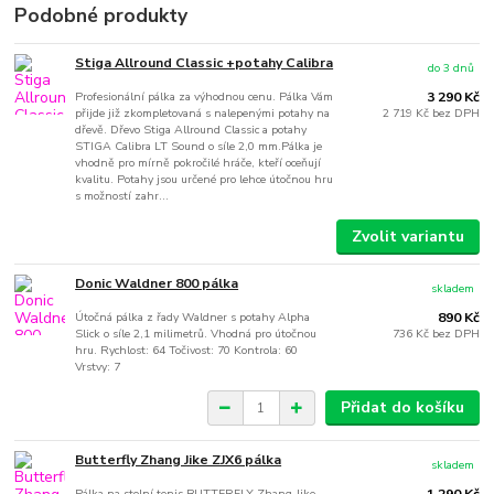
Podobné produkty
Stiga Allround Classic +potahy Calibra
do 3 dnů
Profesionální pálka za výhodnou cenu. Pálka Vám
3 290 Kč
přijde již zkompletovaná s nalepenými potahy na
2 719 Kč
bez DPH
dřevě. Dřevo Stiga Allround Classic a potahy
STIGA Calibra LT Sound o síle 2,0 mm.Pálka je
vhodně pro mírně pokročilé hráče, kteří oceňují
kvalitu. Potahy jsou určené pro lehce útočnou hru
s možností zahr...
Zvolit variantu
Donic Waldner 800 pálka
skladem
Útočná pálka z řady Waldner s potahy Alpha
890 Kč
Slick o síle 2,1 milimetrů. Vhodná pro útočnou
736 Kč
bez DPH
hru. Rychlost: 64 Točivost: 70 Kontrola: 60
Vrstvy: 7
Přidat do košíku
Butterfly Zhang Jike ZJX6 pálka
skladem
Pálka na stolní tenis BUTTERFLY Zhang Jike
1 290 Kč