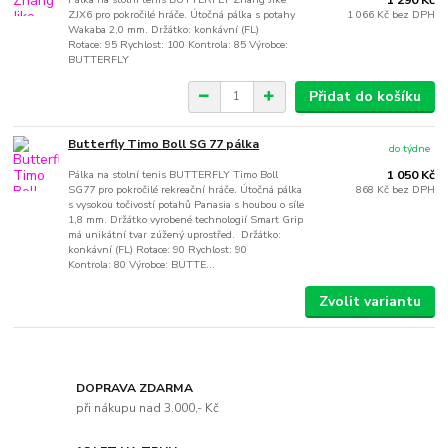
ZJX6 pro pokročilé hráče. Útočná pálka s potahy
1 066 Kč
bez DPH
Wakaba 2,0 mm. Držátko: konkávní (FL)
Rotace: 95 Rychlost: 100 Kontrola: 85 Výrobce:
BUTTERFLY
Přidat do košíku
Butterfly Timo Boll SG 77 pálka
do týdne
Pálka na stolní tenis BUTTERFLY Timo Boll
1 050 Kč
SG77 pro pokročilé rekreační hráče. Útočná pálka
868 Kč
bez DPH
s vysokou točivostí potahů Panasia s houbou o síle
1,8 mm. Držátko vyrobené technologií Smart Grip
má unikátní tvar zúžený uprostřed. Držátko:
konkávní (FL) Rotace: 90 Rychlost: 90
Kontrola: 80 Výrobce: BUTTE...
Zvolit variantu
DOPRAVA ZDARMA
při nákupu nad 3.000,- Kč