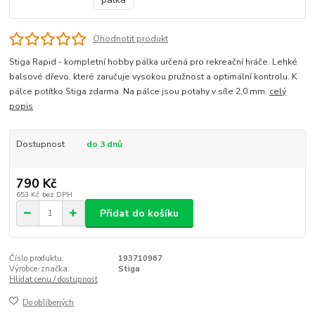
Ohodnotit produkt
Stiga Rapid - kompletní hobby pálka určená pro rekreační hráče. Lehké
balsové dřevo, které zaručuje vysokou pružnost a optimální kontrolu. K
pálce potítko Stiga zdarma. Na pálce jsou potahy v síle 2,0 mm.
celý
popis
Dostupnost
do 3 dnů
790 Kč
653 Kč
bez DPH
Přidat do košíku
Číslo produktu:
193710967
Výrobce-značka:
Stiga
Hlídat cenu / dostupnost
Do oblíbených