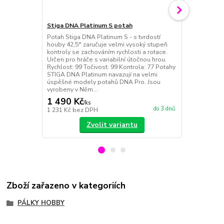
Stiga DNA Platinum S potah
Potah Stiga DNA Platinum S - s tvrdostí
Stiga Allrou
houby 42,5° zaručuje velmi vysoký stupeň
Klasické stř
kontroly se zachováním rychlosti a rotace.
topspin, kontr
Určen pro hráče s variabilní útočnou hrou.
62 Kontrola:
Rychlost: 99 Točivost: 99 Kontrola: 77 Potahy
STIGA DNA Platinum navazují na velmi
úspěšné modely potahů DNA Pro. Jsou
vyrobeny v Něm...
1 490 Kč
1 250 Kč
/
ks
do 3 dnů
1 231 Kč
bez DPH
1 033 Kč
bez
Zvolit variantu
Zboží zařazeno v kategoriích
PÁLKY HOBBY