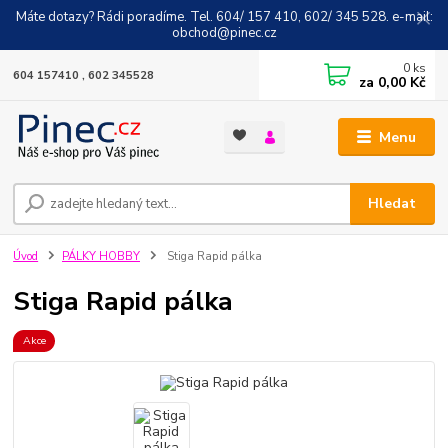
Máte dotazy? Rádi poradíme. Tel. 604/ 157 410, 602/ 345 528. e-mail:
obchod@pinec.cz
0
ks
604 157410 , 602 345528
za
0,00 Kč
Menu
Hledat
Úvod
PÁLKY HOBBY
Stiga Rapid pálka
Stiga Rapid pálka
Akce